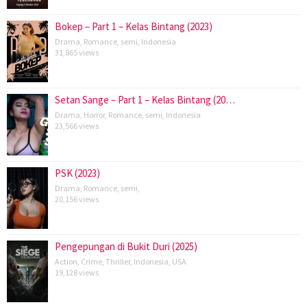
Bokep – Part 1 – Kelas Bintang (2023)
Drama
,
Romance
,
semi
,
Indonesia
31,865 views
Setan Sange – Part 1 – Kelas Bintang (20…
Drama
,
Horror
,
Romance
,
semi
,
Indonesia
23,566 views
PSK (2023)
Drama
,
Romance
,
semi
,
20,156 views
Pengepungan di Bukit Duri (2025)
Action
,
Crime
,
Thriller
,
Indonesia
,
USA
19,128 views