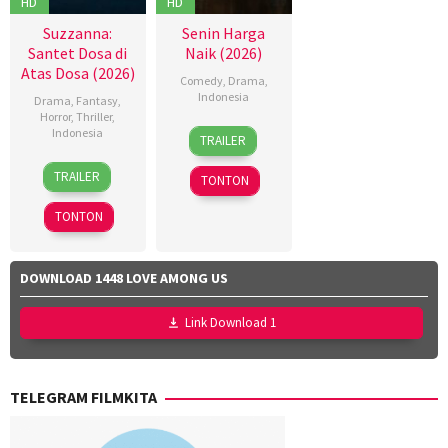
HD
HD
Suzzanna:
Senin Harga
Santet Dosa di
Naik (2026)
Atas Dosa (2026)
Comedy
,
Drama
,
Indonesia
Drama
,
Fantasy
,
Horror
,
Thriller
,
18
Dinna
Indonesia
TRAILER
Mar
Jasanti
,
18
Azhar
2026
Fachru
TRAILER
TONTON
Mar
Kinoi
Rizza
2026
Lubis
,
Aulia
,
TONTON
Hollynov
Rafi
Renafia
,
Farras
Mutia
Zaky
,
DOWNLOAD 1448 LOVE AMONG US
Effendi
,
Utari
Nurul
Nofita
Link Download 1
Ravika
TELEGRAM FILMKITA