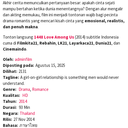
Akhir cerita memunculkan pertanyaan besar: apakah cinta sejati
mampu bertahan ketika dunia menentangnya? Dengan alur mengalir
dan akting memukau, film ini menjadi tontonan wajib bagi pecinta
drama romantis yang mencari kisah cinta yang
emosional, realistis,
dan penuh makna
.
Tonton langsung
1448 Love Among Us
(2014) subtitle Indonesia
cuma di
Filmkita21
,
Rebahin
,
LK21
,
Layarkaca21
,
Dunia21
, dan
Cinemaindo
.
Oleh:
adminfilm
Diposting pada:
Agustus 15, 2025
Dilihat:
2131
Tagline:
A girl-on-girl relationship is something men would never
understand.
Genre:
Drama
,
Romance
Kualitas:
HD
Tahun:
2014
Durasi:
93 Min
Negara:
Thailand
Rilis:
27 Nov 2014
Bahasa:
ภาษาไทย