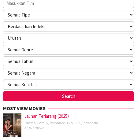
MOST VIEW MOVIES
Jalinan Terlarang (2025)
Drama
,
Family
,
Romance
,
TV SERIES
,
Indonesia
38,973 views