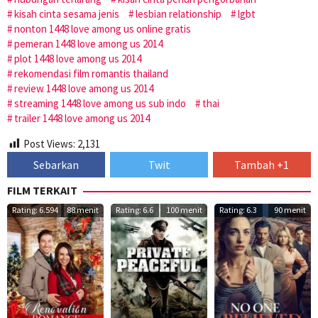
kisah cinta sesama jenis
lesbian relationship
lgbt
nonton 1448 love among us online gratis
pemeran 1448 love among us 2014
plot 1448 love among us 2014
rekomendasi film romantis thailand
review 1448 love among us 2014
streaming 1448 love among us sub indo
thai
trailer 1448 love among us 2014
Post Views:
2,131
Sebarkan
Twit
Tambah +1
FILM TERKAIT
Rating: 6.594
88 menit
Rating: 6.6
100 menit
Rating: 6.3
90 menit