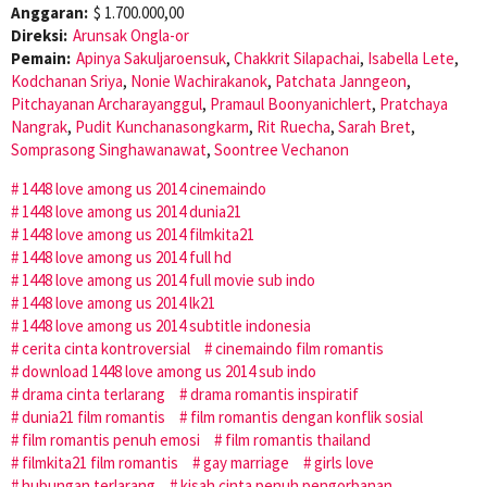
Anggaran:
$ 1.700.000,00
Direksi:
Arunsak Ongla-or
Pemain:
Apinya Sakuljaroensuk
,
Chakkrit Silapachai
,
Isabella Lete
,
Kodchanan Sriya
,
Nonie Wachirakanok
,
Patchata Janngeon
,
Pitchayanan Archarayanggul
,
Pramaul Boonyanichlert
,
Pratchaya
Nangrak
,
Pudit Kunchanasongkarm
,
Rit Ruecha
,
Sarah Bret
,
Somprasong Singhawanawat
,
Soontree Vechanon
1448 love among us 2014 cinemaindo
1448 love among us 2014 dunia21
1448 love among us 2014 filmkita21
1448 love among us 2014 full hd
1448 love among us 2014 full movie sub indo
1448 love among us 2014 lk21
1448 love among us 2014 subtitle indonesia
cerita cinta kontroversial
cinemaindo film romantis
download 1448 love among us 2014 sub indo
drama cinta terlarang
drama romantis inspiratif
dunia21 film romantis
film romantis dengan konflik sosial
film romantis penuh emosi
film romantis thailand
filmkita21 film romantis
gay marriage
girls love
hubungan terlarang
kisah cinta penuh pengorbanan