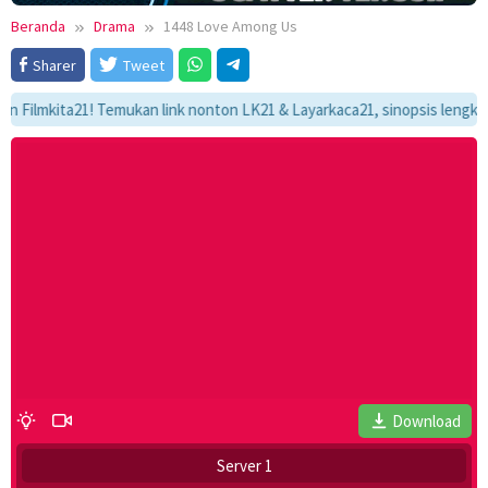
Beranda
Drama
1448 Love Among Us
Sharer
Tweet
mkita21! Temukan link nonton LK21 & Layarkaca21, sinopsis lengkap, dan 
Download
Server 1