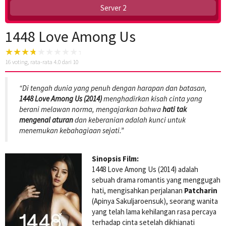
Server 2
1448 Love Among Us
16
voting, rata-rata
4.0
dari 10
“Di tengah dunia yang penuh dengan harapan dan batasan,
1448 Love Among Us (2014)
menghadirkan kisah cinta yang
berani melawan norma, mengajarkan bahwa
hati tak
mengenal aturan
dan keberanian adalah kunci untuk
menemukan kebahagiaan sejati.”
Sinopsis Film:
1448 Love Among Us (2014) adalah
sebuah drama romantis yang menggugah
hati, mengisahkan perjalanan
Patcharin
(Apinya Sakuljaroensuk), seorang wanita
yang telah lama kehilangan rasa percaya
terhadap cinta setelah dikhianati