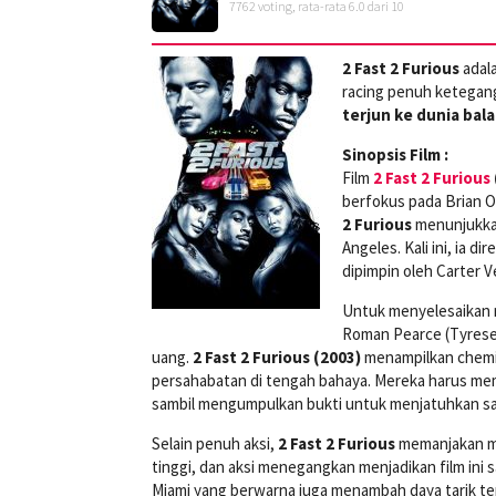
7762
voting, rata-rata
6.0
dari 10
2 Fast 2 Furious
adala
racing penuh ketegang
terjun ke dunia bal
Sinopsis Film :
Film
2 Fast 2 Furious
berfokus pada Brian O’
2 Furious
menunjukkan
Angeles. Kali ini, ia d
dipimpin oleh Carter 
Untuk menyelesaikan 
Roman Pearce (Tyrese
uang.
2 Fast 2 Furious (2003)
menampilkan chemis
persahabatan di tengah bahaya. Mereka harus mem
sambil mengumpulkan bukti untuk menjatuhkan sa
Selain penuh aksi,
2 Fast 2 Furious
memanjakan ma
tinggi, dan aksi menegangkan menjadikan film ini s
Miami yang berwarna juga menambah daya tarik te