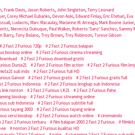
n
,
Frank Davis
,
Jason Roberts
,
John Singleton
,
Terry Leonard
ser
,
Corey Michael Eubanks
,
Devon Aoki
,
Edward Finlay
,
Eric Etebari
,
Eva
ossall
,
Ludacris
,
Marc Macaulay
,
Marianne M. Arreaga
,
Mark Boone Junior
,
oritz
,
Nievecita Dubuque
,
Paul Walker
,
Roberto ‘Sanz’ Sanchez
,
Sammy M
m Barry
,
Tony Bolano
,
Troy Brown
,
Troy Robinson
,
Tyrese Gibson
2 Fast 2 Furious 720p
2 Fast 2 Furious balapan
ous bioskop online
2 Fast 2 Furious cinema streaming
 download
2 Fast 2 Furious download gratis
Furious Dunia21
2 Fast 2 Furious film action
2 Fast 2 Furious film le
lmkita21 sub indo
2 Fast 2 Furious full HD
Furious Ganool
2 Fast 2 Furious gratis
2 Fast 2 Furious gratis full
st 2 Furious Indonesia
2 Fast 2 Furious lengkap sub Indonesia
s link nonton
2 Fast 2 Furious LK21
2 Fast 2 Furious Pahe
eaming bioskop
2 Fast 2 Furious streaming online
rious sub Indonesia
2 Fast 2 Furious subtitle full
urious tayang 2003
2 Fast 2 Furious tayang online
ious versi bioskop
2 Fast 2 Furious watch online
cinemaindo
m 2 Fast 2 Furious terbaru
film balapan 2003 2 Fast 2 Furious
filmkit
ovie
nonton 2 Fast 2 Furious kualitas HD
n gratis 2 Fast 2 Furious
pahe
streaming 2 Fast 2 Furious sub indo