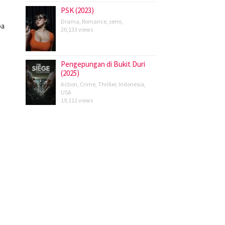
PSK (2023)
Drama
,
Romance
,
semi
,
pa
20,133 views
Pengepungan di Bukit Duri
(2025)
Action
,
Crime
,
Thriller
,
Indonesia
,
USA
19,111 views