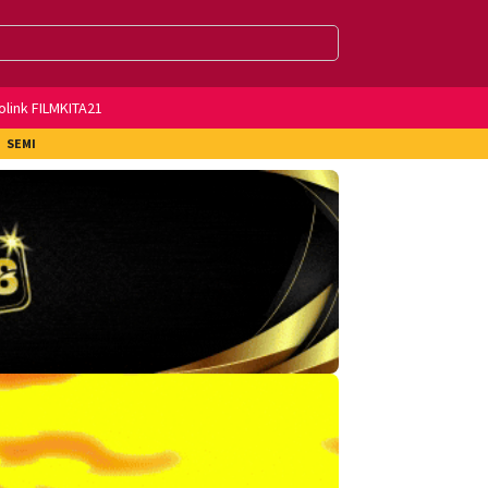
olink FILMKITA21
SEMI