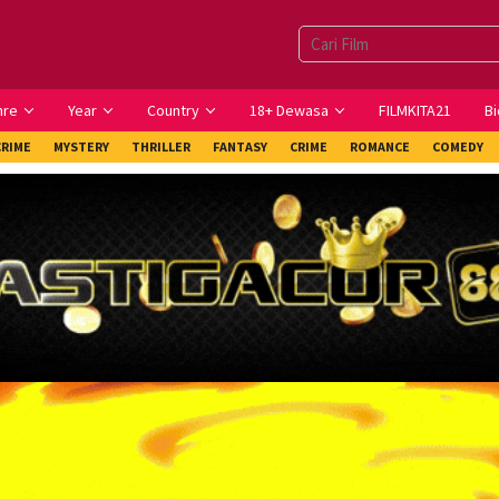
nre
Year
Country
18+ Dewasa
FILMKITA21
Bi
CRIME
MYSTERY
THRILLER
FANTASY
CRIME
ROMANCE
COMEDY