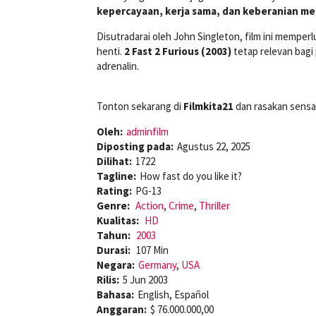
kepercayaan, kerja sama, dan keberanian me
Disutradarai oleh John Singleton, film ini memper
henti.
2 Fast 2 Furious (2003)
tetap relevan bag
adrenalin.
Tonton sekarang di
Filmkita21
dan rasakan sensa
Oleh:
adminfilm
Diposting pada:
Agustus 22, 2025
Dilihat:
1722
Tagline:
How fast do you like it?
Rating:
PG-13
Genre:
Action
,
Crime
,
Thriller
Kualitas:
HD
Tahun:
2003
Durasi:
107 Min
Negara:
Germany
,
USA
Rilis:
5 Jun 2003
Bahasa:
English, Español
Anggaran:
$ 76.000.000,00