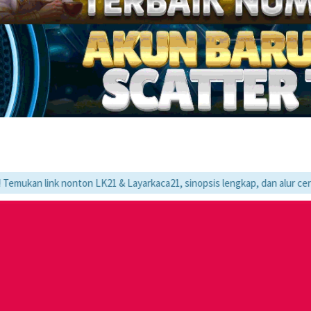
k nonton LK21 & Layarkaca21, sinopsis lengkap, dan alur cerita movie fa