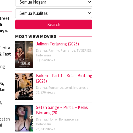
treet
i
aya.
MOST VIEW MOVIES
Jalinan Terlarang (2025)
 Cerita
Drama
,
Family
,
Romance
,
TV SERIES
,
2 Fast
Indonesia
s
38,954 views
ang
Bokep – Part 1 – Kelas Bintang
(2023)
ya,
Drama
,
Romance
,
semi
,
Indonesia
dan
31,836 views
o,
Setan Sange – Part 1 – Kelas
Bintang (20…
patan
Drama
,
Horror
,
Romance
,
semi
,
Indonesia
al
23,543 views