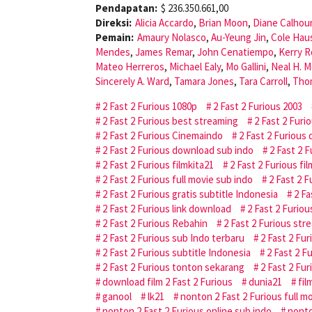
Pendapatan:
$ 236.350.661,00
Direksi:
Alicia Accardo
,
Brian Moon
,
Diane Calhou
Pemain:
Amaury Nolasco
,
Au-Yeung Jin
,
Cole Hau
Mendes
,
James Remar
,
John Cenatiempo
,
Kerry R
Mateo Herreros
,
Michael Ealy
,
Mo Gallini
,
Neal H. M
Sincerely A. Ward
,
Tamara Jones
,
Tara Carroll
,
Tho
2 Fast 2 Furious 1080p
2 Fast 2 Furious 2003
2 Fast 2 Furious best streaming
2 Fast 2 Furi
2 Fast 2 Furious Cinemaindo
2 Fast 2 Furious
2 Fast 2 Furious download sub indo
2 Fast 2 
2 Fast 2 Furious filmkita21
2 Fast 2 Furious fi
2 Fast 2 Furious full movie sub indo
2 Fast 2 
2 Fast 2 Furious gratis subtitle Indonesia
2 Fa
2 Fast 2 Furious link download
2 Fast 2 Furiou
2 Fast 2 Furious Rebahin
2 Fast 2 Furious str
2 Fast 2 Furious sub Indo terbaru
2 Fast 2 Fu
2 Fast 2 Furious subtitle Indonesia
2 Fast 2 F
2 Fast 2 Furious tonton sekarang
2 Fast 2 Fur
download film 2 Fast 2 Furious
dunia21
fil
ganool
lk21
nonton 2 Fast 2 Furious full m
nonton 2 Fast 2 Furious online sub indo
nonto