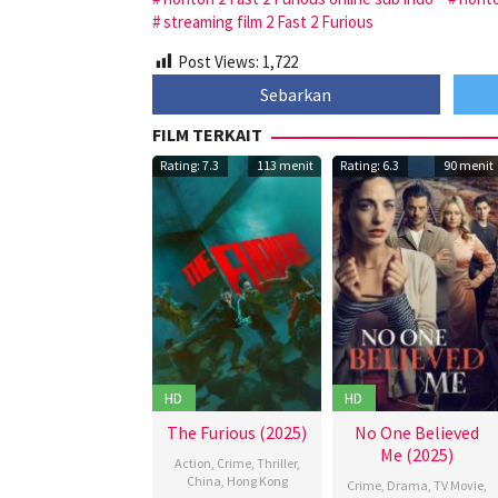
streaming film 2 Fast 2 Furious
Post Views:
1,722
Sebarkan
FILM TERKAIT
Rating: 7.3
113 menit
Rating: 6.3
90 menit
HD
HD
The Furious (2025)
No One Believed
Me (2025)
Action
,
Crime
,
Thriller
,
China
,
Hong Kong
Crime
,
Drama
,
TV Movie
,