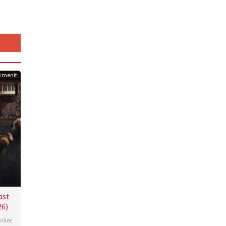
8 menit
ast
26)
iller
,