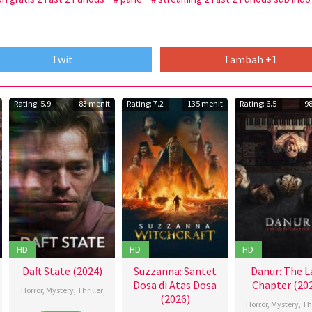
Twit
Tambah +1
Rating: 5.9
83 menit
Rating: 7.2
135 menit
Rating: 6.5
9
HD
HD
HD
Daft State (2024)
Suzzanna: Santet
Danur: The L
Dosa di Atas Dosa
Chapter (20
Horror
,
Mystery
,
Thriller
(2026)
Horror
,
Mystery
,
Thr