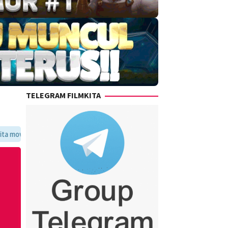
TELEGRAM FILMKITA
voritmu dalam satu tempat yang praktis dan update setiap hari.