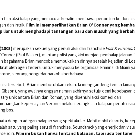
h film aksi balap yang memacu adrenalin, membawa penonton ke dunia s
an dan intrik.
Film ini memperlihatkan Brian O’Conner yang kembal
ap liar untuk menghadapi tantangan baru dan musuh yang berbah
(2003)
merupakan sekuel yang penuh aksi dari franchise
Fast & Furious
.
Conner (Paul Walker), mantan polisi yang kini menjadi pembalap jalanan.
 bagaimana Brian mencoba membuktikan dirinya setelah kejadian di Lo
irekrut oleh agen federal untuk menyusup ke organisasi kriminal di Miami y
Verone, seorang pengedar narkoba berbahaya.
misi tersebut, Brian membutuhkan rekan. Ia menggandeng teman laman
 Gibson), yang awalnya enggan namun akhirnya setuju demi kebebasan 
try unik antara Brian dan Roman, yang dipenuhi aksi komedi dan
enangkan kepercayaan Verone melalui serangkaian balapan penuh risik
ng bos.
ta dengan adegan balapan yang spektakuler. Mobil-mobil eksotis, kece
alah satu yang paling seru di franchise. Soundtrack yang enerjik dan visu
rsendiri.
Film ini bukan hanya tentang balapan, tapi juga tentang