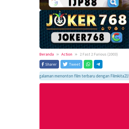
Beranda
Action
2 Fast 2 Furious (2003)
Sharer
Tweet
ikmati pengalaman menonton film terbaru dengan Filmkita21! Temukan lin