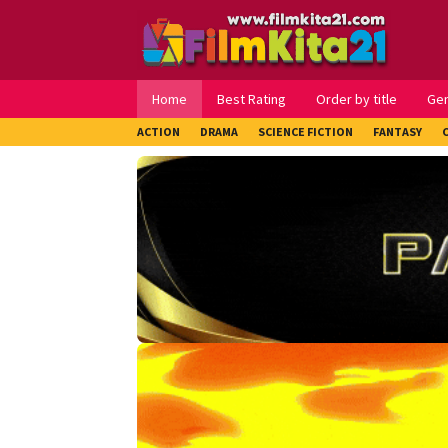
Loncat
ke
konten
Home
Best Rating
Order by title
Ge
ACTION
DRAMA
SCIENCE FICTION
FANTASY