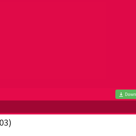
Down
003)