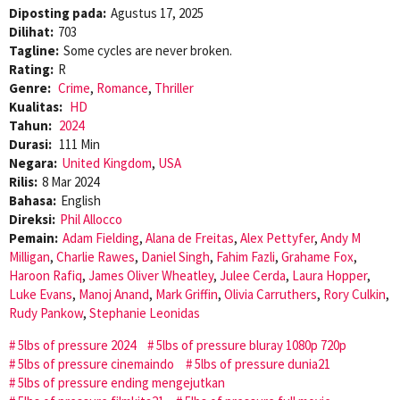
Diposting pada:
Agustus 17, 2025
Dilihat:
703
Tagline:
Some cycles are never broken.
Rating:
R
Genre:
Crime
,
Romance
,
Thriller
Kualitas:
HD
Tahun:
2024
Durasi:
111 Min
Negara:
United Kingdom
,
USA
Rilis:
8 Mar 2024
Bahasa:
English
Direksi:
Phil Allocco
Pemain:
Adam Fielding
,
Alana de Freitas
,
Alex Pettyfer
,
Andy M
Milligan
,
Charlie Rawes
,
Daniel Singh
,
Fahim Fazli
,
Grahame Fox
,
Haroon Rafiq
,
James Oliver Wheatley
,
Julee Cerda
,
Laura Hopper
,
Luke Evans
,
Manoj Anand
,
Mark Griffin
,
Olivia Carruthers
,
Rory Culkin
,
Rudy Pankow
,
Stephanie Leonidas
5lbs of pressure 2024
5lbs of pressure bluray 1080p 720p
5lbs of pressure cinemaindo
5lbs of pressure dunia21
5lbs of pressure ending mengejutkan