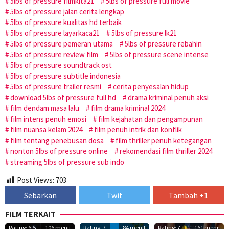
5lbs of pressure filmkita21
5lbs of pressure full movie
5lbs of pressure jalan cerita lengkap
5lbs of pressure kualitas hd terbaik
5lbs of pressure layarkaca21
5lbs of pressure lk21
5lbs of pressure pemeran utama
5lbs of pressure rebahin
5lbs of pressure review film
5lbs of pressure scene intense
5lbs of pressure soundtrack ost
5lbs of pressure subtitle indonesia
5lbs of pressure trailer resmi
cerita penyesalan hidup
download 5lbs of pressure full hd
drama kriminal penuh aksi
film dendam masa lalu
film drama kriminal 2024
film intens penuh emosi
film kejahatan dan pengampunan
film nuansa kelam 2024
film penuh intrik dan konflik
film tentang penebusan dosa
film thriller penuh ketegangan
nonton 5lbs of pressure online
rekomendasi film thriller 2024
streaming 5lbs of pressure sub indo
Post Views:
703
Sebarkan
Twit
Tambah +1
FILM TERKAIT
Rating: 6.5
106 menit
Rating: 7
84 menit
Rating: 7
161 menit