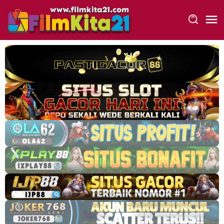
Loncat
ke
konten