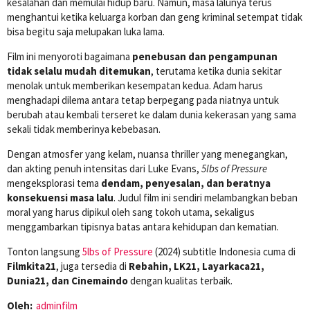
kesalahan dan memulai hidup baru. Namun, masa lalunya terus
menghantui ketika keluarga korban dan geng kriminal setempat tidak
bisa begitu saja melupakan luka lama.
Film ini menyoroti bagaimana
penebusan dan pengampunan
tidak selalu mudah ditemukan
, terutama ketika dunia sekitar
menolak untuk memberikan kesempatan kedua. Adam harus
menghadapi dilema antara tetap berpegang pada niatnya untuk
berubah atau kembali terseret ke dalam dunia kekerasan yang sama
sekali tidak memberinya kebebasan.
Dengan atmosfer yang kelam, nuansa thriller yang menegangkan,
dan akting penuh intensitas dari Luke Evans,
5lbs of Pressure
mengeksplorasi tema
dendam, penyesalan, dan beratnya
konsekuensi masa lalu
. Judul film ini sendiri melambangkan beban
moral yang harus dipikul oleh sang tokoh utama, sekaligus
menggambarkan tipisnya batas antara kehidupan dan kematian.
Tonton langsung
5lbs of Pressure
(2024) subtitle Indonesia cuma di
Filmkita21
, juga tersedia di
Rebahin, LK21, Layarkaca21,
Dunia21, dan Cinemaindo
dengan kualitas terbaik.
Oleh:
adminfilm