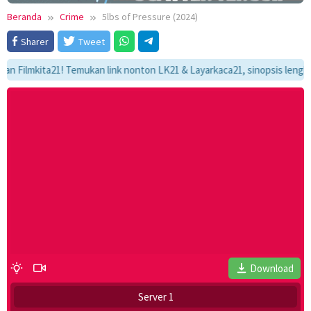
Beranda
Crime
5lbs of Pressure (2024)
Sharer
Tweet
lmkita21! Temukan link nonton LK21 & Layarkaca21, sinopsis lengkap, da
Download
Server 1