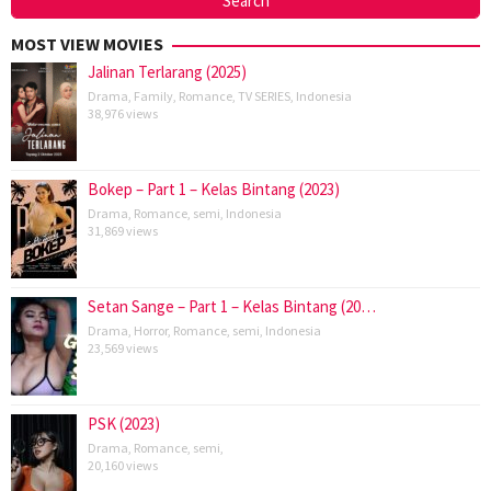
MOST VIEW MOVIES
Jalinan Terlarang (2025)
Drama
,
Family
,
Romance
,
TV SERIES
,
Indonesia
38,976 views
Bokep – Part 1 – Kelas Bintang (2023)
Drama
,
Romance
,
semi
,
Indonesia
31,869 views
Setan Sange – Part 1 – Kelas Bintang (20…
Drama
,
Horror
,
Romance
,
semi
,
Indonesia
23,569 views
PSK (2023)
Drama
,
Romance
,
semi
,
20,160 views