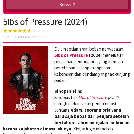
Server 2
5lbs of Pressure (2024)
40
voting, rata-rata
6.0
dari 10
Dalam setiap gram beban penyesalan,
5lbs of Pressure
(2024)
menelusuri
perjalanan seorang pria yang mencari
penebusan di tengah lingkaran
kekerasan dan dendam yang tak kunjung
padam.
Sinopsis Film:
Sinopsis film
5lbs of Pressure
(2024)
menghadirkan kisah penuh emosi
tentang
Adam, seorang pria yang
baru saja bebas dari penjara setelah
bertahun-tahun menjalani hukuman
karena kejahatan di masa lalunya.
Kini, ia ingin menebus