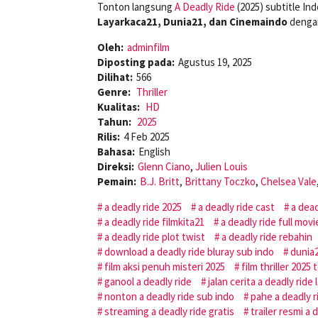
Tonton langsung
A Deadly Ride
(2025) subtitle In
Layarkaca21, Dunia21, dan Cinemaindo
dengan
Oleh:
adminfilm
Diposting pada:
Agustus 19, 2025
Dilihat:
566
Genre:
Thriller
Kualitas:
HD
Tahun:
2025
Rilis:
4 Feb 2025
Bahasa:
English
Direksi:
Glenn Ciano
,
Julien Louis
Pemain:
B.J. Britt
,
Brittany Toczko
,
Chelsea Vale
a deadly ride 2025
a deadly ride cast
a dead
a deadly ride filmkita21
a deadly ride full movi
a deadly ride plot twist
a deadly ride rebahin
download a deadly ride bluray sub indo
dunia2
film aksi penuh misteri 2025
film thriller 2025
ganool a deadly ride
jalan cerita a deadly ride
nonton a deadly ride sub indo
pahe a deadly r
streaming a deadly ride gratis
trailer resmi a 