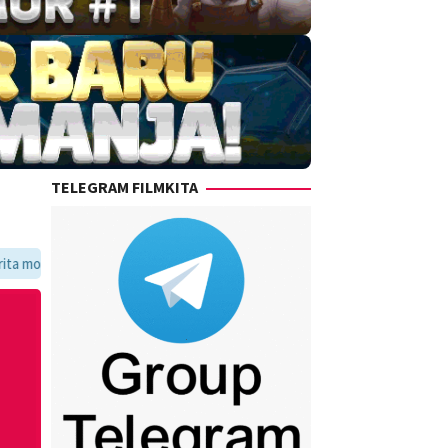
TELEGRAM FILMKITA
avoritmu dalam satu tempat yang praktis dan update setiap hari.