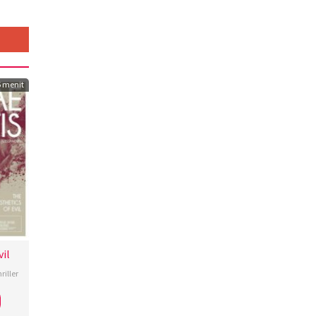
6 menit
vil
riller