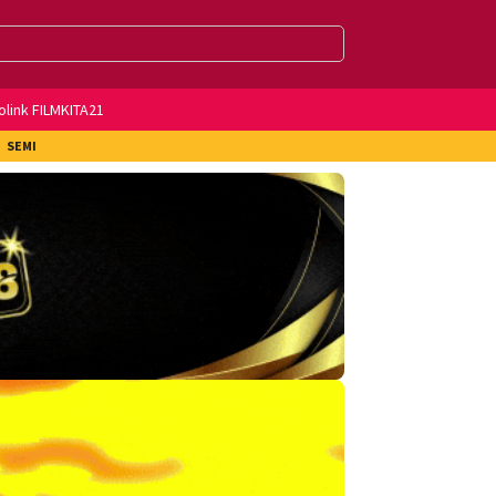
olink FILMKITA21
SEMI