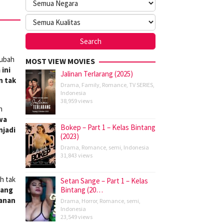
rubah
MOST VIEW MOVIES
 ini
Jalinan Terlarang (2025)
n tak
Drama
,
Family
,
Romance
,
TV SERIES
,
Indonesia
38,959 views
n
wa
Bokep – Part 1 – Kelas Bintang
njadi
(2023)
Drama
,
Romance
,
semi
,
Indonesia
31,843 views
h tak
Setan Sange – Part 1 – Kelas
tang
Bintang (20…
lanan
Drama
,
Horror
,
Romance
,
semi
,
Indonesia
23,549 views