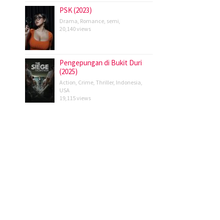
PSK (2023)
Drama
,
Romance
,
semi
,
20,140 views
Pengepungan di Bukit Duri
(2025)
Action
,
Crime
,
Thriller
,
Indonesia
,
USA
19,115 views