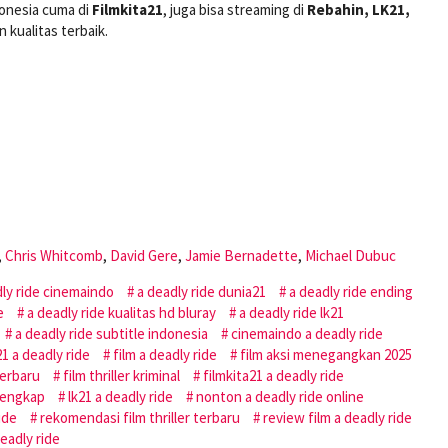
donesia cuma di
Filmkita21
, juga bisa streaming di
Rebahin, LK21,
 kualitas terbaik.
,
Chris Whitcomb
,
David Gere
,
Jamie Bernadette
,
Michael Dubuc
ly ride cinemaindo
a deadly ride dunia21
a deadly ride ending
e
a deadly ride kualitas hd bluray
a deadly ride lk21
a deadly ride subtitle indonesia
cinemaindo a deadly ride
1 a deadly ride
film a deadly ride
film aksi menegangkan 2025
 terbaru
film thriller kriminal
filmkita21 a deadly ride
 lengkap
lk21 a deadly ride
nonton a deadly ride online
ide
rekomendasi film thriller terbaru
review film a deadly ride
deadly ride