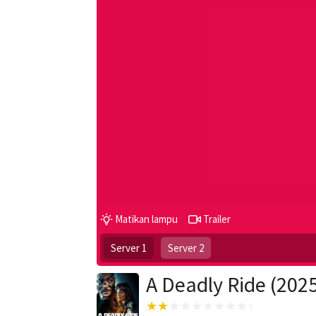
Matikan lampu
Trailer
Server 1
Server 2
A Deadly Ride (202