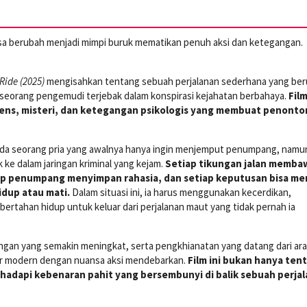
sa berubah menjadi mimpi buruk mematikan penuh aksi dan ketegangan.
Ride (2025)
mengisahkan tentang sebuah perjalanan sederhana yang be
 seorang pengemudi terjebak dalam konspirasi kejahatan berbahaya.
Film
ens, misteri, dan ketegangan psikologis yang membuat penonto
ada seorang pria yang awalnya hanya ingin menjemput penumpang, namu
k ke dalam jaringan kriminal yang kejam.
Setiap tikungan jalan memba
ap penumpang menyimpan rahasia, dan setiap keputusan bisa me
dup atau mati.
Dalam situasi ini, ia harus menggunakan kecerdikan,
 bertahan hidup untuk keluar dari perjalanan maut yang tidak pernah ia
gan yang semakin meningkat, serta pengkhianatan yang datang dari ara
er modern dengan nuansa aksi mendebarkan.
Film ini bukan hanya ten
ghadapi kebenaran pahit yang bersembunyi di balik sebuah perja