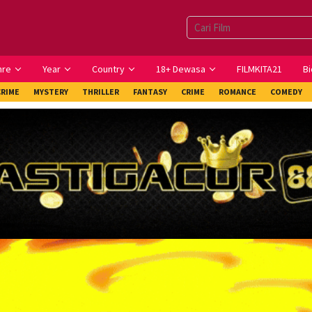
nre
Year
Country
18+ Dewasa
FILMKITA21
Bi
CRIME
MYSTERY
THRILLER
FANTASY
CRIME
ROMANCE
COMEDY