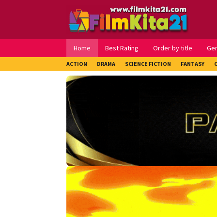
Loncat
ke
konten
Home
Best Rating
Order by title
Ge
ACTION
DRAMA
SCIENCE FICTION
FANTASY