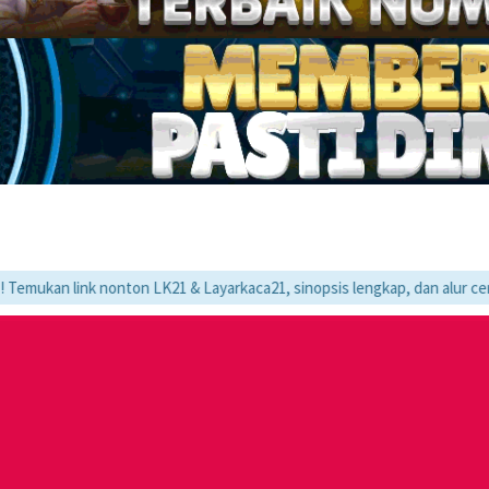
k nonton LK21 & Layarkaca21, sinopsis lengkap, dan alur cerita movie f