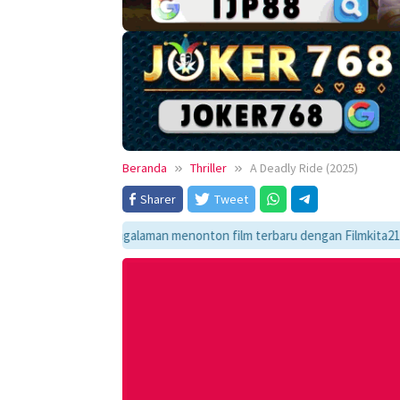
Beranda
Thriller
A Deadly Ride (2025)
Sharer
Tweet
Nikmati pengalaman menonton film terbaru dengan Filmkita21! Temukan lin