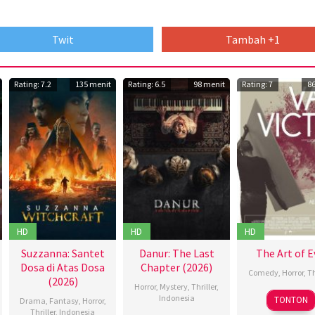
Twit
Tambah +1
Rating: 7.2
135 menit
Rating: 6.5
98 menit
Rating: 7
8
HD
HD
HD
Suzzanna: Santet
Danur: The Last
The Art of E
Dosa di Atas Dosa
Chapter (2026)
Comedy
,
Horror
,
Th
(2026)
Horror
,
Mystery
,
Thriller
,
Indonesia
TONTON
Drama
,
Fantasy
,
Horror
,
Thriller
,
Indonesia