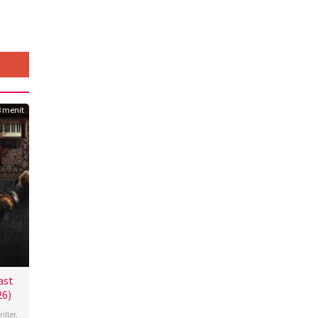
8 menit
ast
26)
iller
,