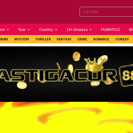
nre
Year
Country
18+ Dewasa
FILMKITA21
Bi
CRIME
MYSTERY
THRILLER
FANTASY
CRIME
ROMANCE
COMEDY