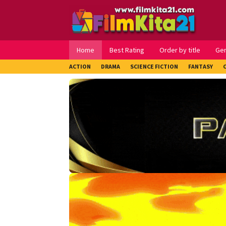
Loncat
ke
konten
Home
Best Rating
Order by title
Ge
ACTION
DRAMA
SCIENCE FICTION
FANTASY