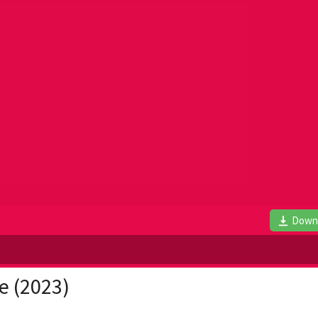
Down
e (2023)