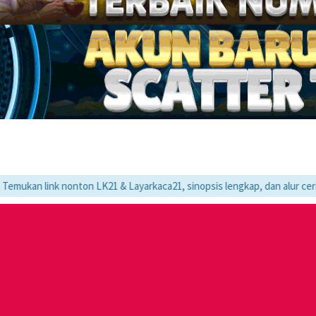
nonton LK21 & Layarkaca21, sinopsis lengkap, dan alur cerita movie favo