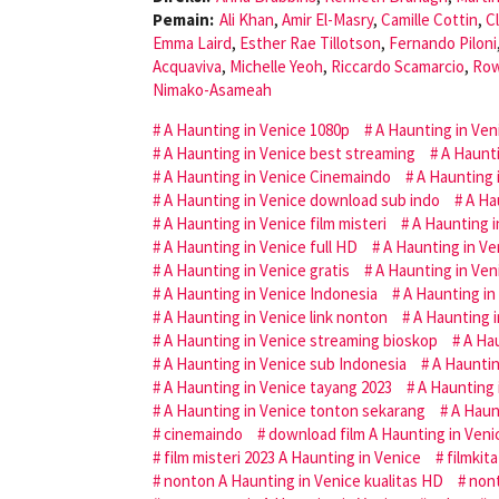
Pemain:
Ali Khan
,
Amir El-Masry
,
Camille Cottin
,
C
Emma Laird
,
Esther Rae Tillotson
,
Fernando Piloni
Acquaviva
,
Michelle Yeoh
,
Riccardo Scamarcio
,
Row
Nimako-Asameah
A Haunting in Venice 1080p
A Haunting in Ven
A Haunting in Venice best streaming
A Haunti
A Haunting in Venice Cinemaindo
A Haunting 
A Haunting in Venice download sub indo
A Ha
A Haunting in Venice film misteri
A Haunting i
A Haunting in Venice full HD
A Haunting in Ve
A Haunting in Venice gratis
A Haunting in Veni
A Haunting in Venice Indonesia
A Haunting in
A Haunting in Venice link nonton
A Haunting 
A Haunting in Venice streaming bioskop
A Hau
A Haunting in Venice sub Indonesia
A Haunting
A Haunting in Venice tayang 2023
A Haunting 
A Haunting in Venice tonton sekarang
A Haun
cinemaindo
download film A Haunting in Veni
film misteri 2023 A Haunting in Venice
filmkit
nonton A Haunting in Venice kualitas HD
nont