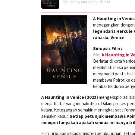
2559
voting, rata-rata
6.0
dari 10
A Haunting in Venic
menegangkan dengan m
legendaris Hercule 
rahasia, Venice.
Sinopsis Film :
Film
A Haunting in V
Berlatar di kota Veni
menikmati masa pensi
menghadiri pesta Hal
membawa Poirot ke da
kembali ke dunia penye
A Haunting in Venice (2023)
mengeksplorasi sisi
menjadi latar yang menakutkan. Dalam proses peny
kelam. Ketegangan semakin meningkat saat fenomen
semakin kabur.
Setiap petunjuk membawa Poir
mempertanyakan apakah semua ini hanya tri
Film ini bukan sekadar misteri pembunuhan, tetapi