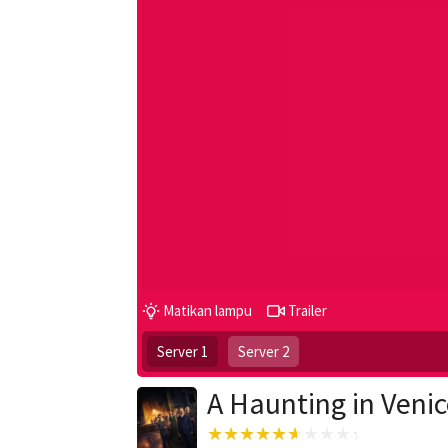
Matikan lampu
Trailer
Server 1
Server 2
A Haunting in Venic