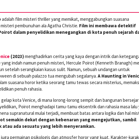
e
adalah film misteri thriller yang memikat, menggabungkan suasana
isteri pembunuhan ala Agatha Christie.
Film ini membawa detektif
Poirot dalam penyelidikan menegangkan di kota penuh sejarah d
enice
(2023)
menghadirkan cerita yang kaya dengan intrik dan ketegang
ce yang indah namun penuh misteri, Hercule Poirot (Kenneth Branagh) m
un setelah serangkaian kasus sulit. Namun, sebuah undangan untuk
loween di sebuah palazzo tua mengubah segalanya.
A Haunting in Veni
lam suasana horor ketika seorang tamu tewas secara misterius, memak
lidikan penuh rahasia.
 gelap kota Venice, di mana lorong-lorong sempit dan bangunan berseja
elidikan, Poirot menghadapi tamu-tamu eksentrik dan rahasia masa lalu
a supranatural mulai terjadi, membuat batas antara logika dan hal mis
ot semakin dekat dengan kebenaran yang mengejutkan, sambil
k atau ada sesuatu yang lebih menyeramkan.
 juga permainan psikologis dan atmosfer horor yang kuat. Karakter-kara