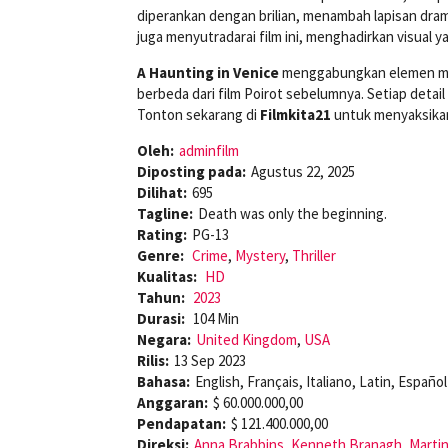
diperankan dengan brilian, menambah lapisan dra
juga menyutradarai film ini, menghadirkan visual 
A Haunting in Venice
menggabungkan elemen mis
berbeda dari film Poirot sebelumnya. Setiap det
Tonton sekarang di
Filmkita21
untuk menyaksikan
Oleh:
adminfilm
Diposting pada:
Agustus 22, 2025
Dilihat:
695
Tagline:
Death was only the beginning.
Rating:
PG-13
Genre:
Crime
,
Mystery
,
Thriller
Kualitas:
HD
Tahun:
2023
Durasi:
104 Min
Negara:
United Kingdom
,
USA
Rilis:
13 Sep 2023
Bahasa:
English, Français, Italiano, Latin, Español
Anggaran:
$ 60.000.000,00
Pendapatan:
$ 121.400.000,00
Direksi:
Anna Brabbins
,
Kenneth Branagh
,
Martin