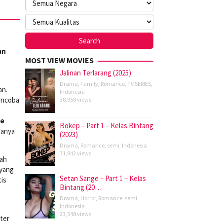
an
MOST VIEW MOVIES
Jalinan Terlarang (2025)
Drama
,
Family
,
Romance
,
TV SERIES
,
an.
Indonesia
encoba
38,958 views
ce
Bokep – Part 1 – Kelas Bintang
sanya
(2023)
Drama
,
Romance
,
semi
,
Indonesia
31,842 views
rah
 yang
Setan Sange – Part 1 – Kelas
tis
Bintang (20…
Drama
,
Horror
,
Romance
,
semi
,
Indonesia
23,548 views
kter