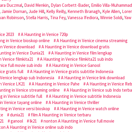
lara Duczmal
,
David Menkin
,
Dylan Corbett-Bader
,
Emilio Villa-Muhammad
,
Jamie Dornan
,
Jude Hill
,
Kelly Reilly
,
Kenneth Branagh
,
Kyle Allen
,
Lore
an Robinson
,
Stella Harris
,
Tina Fey
,
Vanessa Ifediora
,
Winnie Soldi
,
Yaw
ice 2023
A Haunting in Venice 720p
ng in Venice bioskop online
A Haunting in Venice cinema streaming
in Venice download
A Haunting in Venice download gratis
unting in Venice Dunia21
A Haunting in Venice film lengkap
n Venice filmkita21
A Haunting in Venice filmkita21 sub indo
nice full movie sub indo
A Haunting in Venice Ganool
ce gratis full
A Haunting in Venice gratis subtitle Indonesia
 Venice lengkap sub Indonesia
A Haunting in Venice link download
in Venice LK21
A Haunting in Venice Pahe
A Haunting in Venice Re
nting in Venice streaming online
A Haunting in Venice sub Indo terb
 in Venice subtitle full
A Haunting in Venice subtitle Indonesia
in Venice tayang online
A Haunting in Venice thriller
ting in Venice versi bioskop
A Haunting in Venice watch online
ce
dunia21
film A Haunting in Venice terbaru
a21
ganool
lk21
nonton A Haunting in Venice full movie
on A Haunting in Venice online sub indo