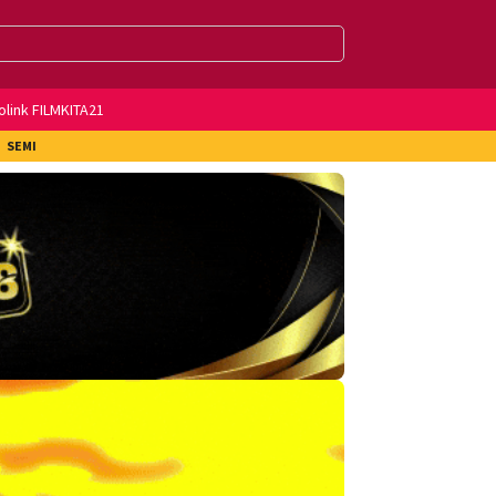
olink FILMKITA21
SEMI