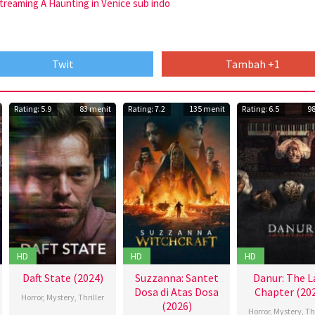
treaming A Haunting in Venice sub indo
Twit
Tambah +1
Rating: 5.9
83 menit
Rating: 7.2
135 menit
Rating: 6.5
9
HD
HD
HD
Daft State (2024)
Suzzanna: Santet
Danur: The L
Dosa di Atas Dosa
Chapter (20
Horror
,
Mystery
,
Thriller
(2026)
Horror
,
Mystery
,
Thr