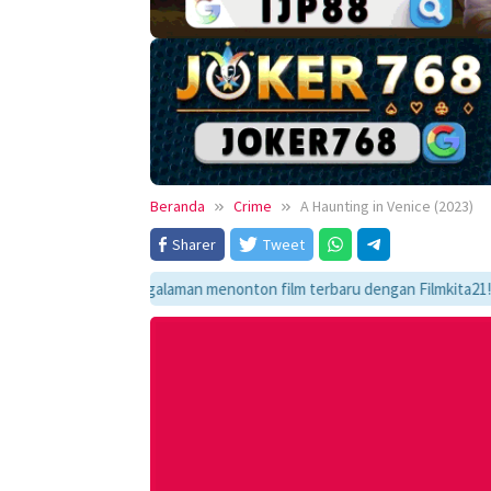
Beranda
Crime
A Haunting in Venice (2023)
Sharer
Tweet
mati pengalaman menonton film terbaru dengan Filmkita21! Temukan link 