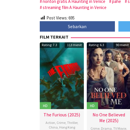
nonton gratis A Haunting in Venice
pahe
s
streaming film A Haunting in Venice
Post Views:
695
Sebarkan
FILM TERKAIT
Rating: 7.3
113 menit
Rating: 6.3
90 menit
HD
HD
The Furious (2025)
No One Believed
Me (2025)
Action
,
Crime
,
Thriller
,
China
,
Hong Kong
Crime
,
Drama
,
TV Movie
,