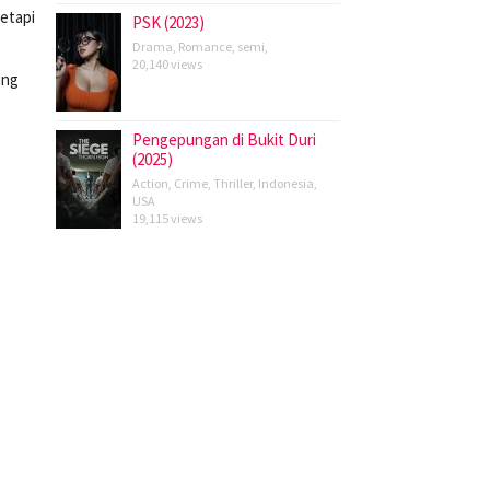
etapi
PSK (2023)
Drama
,
Romance
,
semi
,
20,140 views
ang
Pengepungan di Bukit Duri
(2025)
Action
,
Crime
,
Thriller
,
Indonesia
,
USA
19,115 views