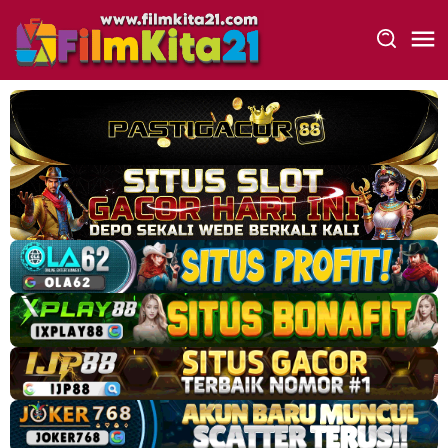
Loncat
ke
konten