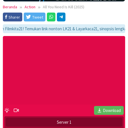
Beranda
Action
All You Need Is Kill (2025)
Sharer
Tweet
kita21! Temukan link nonton LK21 & Layarkaca21, sinopsis lengkap, dan 
Download
Server 1