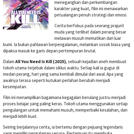
menegangkan dan perkembangan
karakter yang kuat, film ini menawarkan
petualangan penuh strategi dan emosi.
Cerita berfokus pada seorang prajurit
muda yang terlibat dalam perang besar
melawan musuh mematikan dari luar
bumi. Ia bukan pahlawan berpengalaman, melainkan sosok biasa yang
dipaksa masuk ke garis depan pertempuran brutal.
Dalam
All You Need Is Kill (2025)
, sebuah kejadian aneh membuat
tokoh utama terjebak dalam siklus waktu. Setiap kali ia gugur di
medan perang, hari yang sama kembali dimulai dari awal. Apa yang
awalnya terasa seperti kutukan perlahan berubah menjadi
kesempatan.
Film ini menampilkan bagaimana kegagalan berulang justru menjadi
proses belajar yang paling keras. Tokoh utama menggunakan setiap
pengulangan untuk memahami musuh, memperbaiki kesalahan, dan
menjadi lebih kuat.
Seiring berjalannya cerita, ia bertemu dengan pejuang legendaris
yang memiliki pengalaman serupa. Pertemuan itu membuka