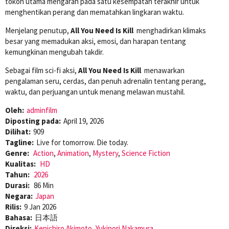
tokoh utama mengarah pada satu kesempatan terakhir untuk
menghentikan perang dan mematahkan lingkaran waktu.
Menjelang penutup,
All You Need Is Kill
menghadirkan klimaks
besar yang memadukan aksi, emosi, dan harapan tentang
kemungkinan mengubah takdir.
Sebagai film sci-fi aksi,
All You Need Is Kill
menawarkan
pengalaman seru, cerdas, dan penuh adrenalin tentang perang,
waktu, dan perjuangan untuk menang melawan mustahil.
Oleh:
adminfilm
Diposting pada:
April 19, 2026
Dilihat:
909
Tagline:
Live for tomorrow. Die today.
Genre:
Action
,
Animation
,
Mystery
,
Science Fiction
Kualitas:
HD
Tahun:
2026
Durasi:
86 Min
Negara:
Japan
Rilis:
9 Jan 2026
Bahasa:
日本語
Direksi:
Kenichiro Akimoto
,
Yukinori Nakamura