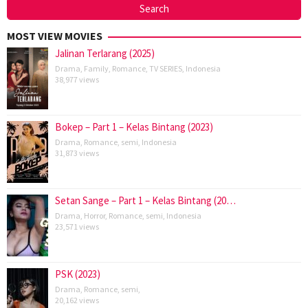
MOST VIEW MOVIES
Jalinan Terlarang (2025)
Drama
,
Family
,
Romance
,
TV SERIES
,
Indonesia
38,977 views
Bokep – Part 1 – Kelas Bintang (2023)
Drama
,
Romance
,
semi
,
Indonesia
31,873 views
Setan Sange – Part 1 – Kelas Bintang (20…
Drama
,
Horror
,
Romance
,
semi
,
Indonesia
23,571 views
PSK (2023)
Drama
,
Romance
,
semi
,
20,162 views