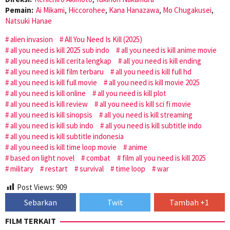
Pemain:
Ai Mikami
,
Hiccorohee
,
Kana Hanazawa
,
Mo Chugakusei
,
Natsuki Hanae
alien invasion
All You Need Is Kill (2025)
all you need is kill 2025 sub indo
all you need is kill anime movie
all you need is kill cerita lengkap
all you need is kill ending
all you need is kill film terbaru
all you need is kill full hd
all you need is kill full movie
all you need is kill movie 2025
all you need is kill online
all you need is kill plot
all you need is kill review
all you need is kill sci fi movie
all you need is kill sinopsis
all you need is kill streaming
all you need is kill sub indo
all you need is kill subtitle indo
all you need is kill subtitle indonesia
all you need is kill time loop movie
anime
based on light novel
combat
film all you need is kill 2025
military
restart
survival
time loop
war
Post Views:
909
Sebarkan
Twit
Tambah +1
FILM TERKAIT