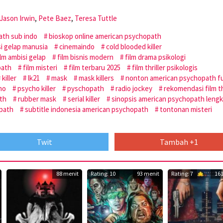
Jason Irwin
,
Pete Baez
,
Teresa Tuttle
ath sub indo
bioskop online american psychopath
si gelap manusia
cinemaindo
cold blooded killer
ilm ambisi gelap
film bisnis modern
film drama psikologi
path
film misteri
film terbaru 2025
film thriller psikologis
killer
lk21
mask
mask killers
nonton american psychopath fu
ho
psycho killer
pyschopath
radio jockey
rekomendasi film th
th
rubber mask
serial killer
sinopsis american psychopath leng
path
subtitle indonesia american psychopath
tontonan misteri
Twit
Tambah +1
88 menit
Rating: 10
93 menit
Rating: 7
161