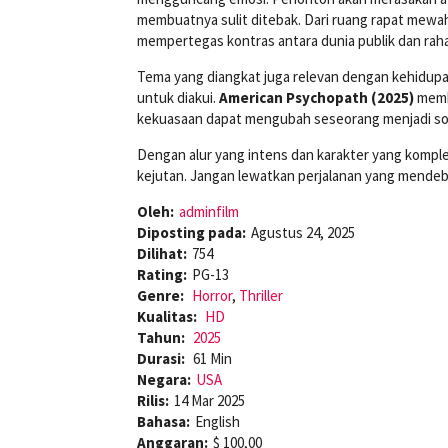
membuatnya sulit ditebak. Dari ruang rapat mewah
mempertegas kontras antara dunia publik dan rah
Tema yang diangkat juga relevan dengan kehidupan s
untuk diakui.
American Psychopath (2025)
memb
kekuasaan dapat mengubah seseorang menjadi s
Dengan alur yang intens dan karakter yang komplek
kejutan. Jangan lewatkan perjalanan yang mendeba
Oleh:
adminfilm
Diposting pada:
Agustus 24, 2025
Dilihat:
754
Rating:
PG-13
Genre:
Horror
,
Thriller
Kualitas:
HD
Tahun:
2025
Durasi:
61 Min
Negara:
USA
Rilis:
14 Mar 2025
Bahasa:
English
Anggaran:
$ 100,00