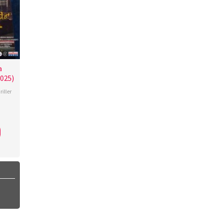
a
2025)
riller
a