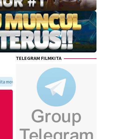
TELEGRAM FILMKITA
voritmu dalam satu tempat yang praktis dan update setiap hari.