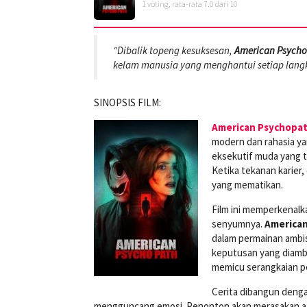
1
voting, rata-rata
7.0
dari 10
“Dibalik topeng kesuksesan,
American Psycho
kelam manusia yang menghantui setiap lang
SINOPSIS FILM:
American Psychopa
modern dan rahasia ya
eksekutif muda yang 
Ketika tekanan karier,
yang mematikan.
Film ini memperkenalk
senyumnya.
American
dalam permainan ambis
keputusan yang diambi
memicu serangkaian pe
Cerita dibangun deng
mengguncang emosi. Penonton akan merasakan a