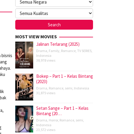
MOST VIEW MOVIES
Jalinan Terlarang (2025)
Drama
,
Family
,
Romance
,
TV SERIES
,
 bisnis
Indonesia
38,978 views
rang
ahaya.
aku
Bokep – Part 1 – Kelas Bintang
(2023)
Drama
,
Romance
,
semi
,
Indonesia
ik
31,875 views
ebak
Setan Sange – Part 1 – Kelas
a,
Bintang (20…
Drama
,
Horror
,
Romance
,
semi
,
Indonesia
g
23,572 views
g