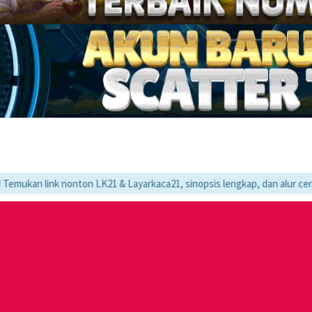
 nonton LK21 & Layarkaca21, sinopsis lengkap, dan alur cerita movie fa