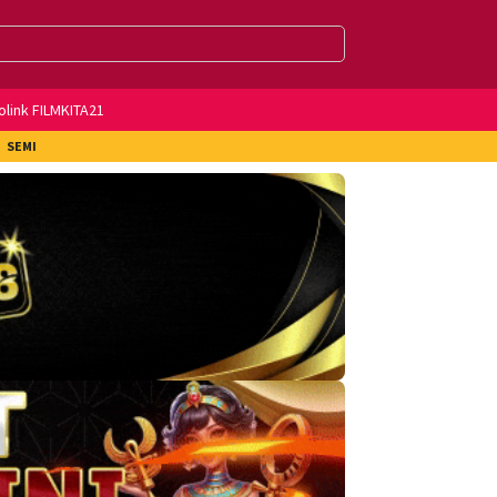
olink FILMKITA21
SEMI