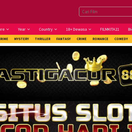
nre
Year
Country
18+ Dewasa
FILMKITA21
Bi
CRIME
MYSTERY
THRILLER
FANTASY
CRIME
ROMANCE
COMEDY