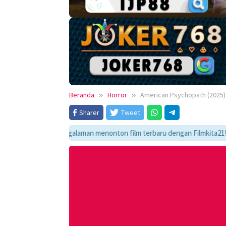
Beranda
Horror
American Psychopath (2025)
Sharer
Tweet
kmati pengalaman menonton film terbaru dengan Filmkita21! Temukan link