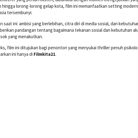
 hingga lorong-lorong gelap kota, film ini memanfaatkan setting moder
asia tersembunyi.
aat ini: ambisi yang berlebihan, citra diri di media sosial, dan kebutuha
erikan pandangan tentang bagaimana tekanan sosial dan kebutuhan ak
osok yang menakutkan.
s, film ini ditujukan bagi penonton yang menyukai thriller penuh psikolo
rkan ini hanya di
Filmkita21
.