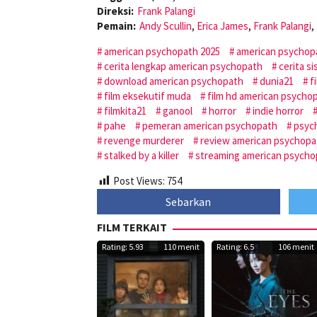
Direksi:
Frank Palangi
Pemain:
Andy Scullin
,
Erica James
,
Frank Palangi
,
american psychopath 2025
american psychop
cerita lengkap american psychopath
cerita si
download american psychopath
dunia21
f
film eksekutif muda
film hd american psycho
filmkita21
ganool
horror
indie horror
pahe
pemeran american psychopath
psyc
revenge murderer
review american psychopa
stalked by a killer
streaming american psycho
Post Views:
754
Sebarkan
FILM TERKAIT
Rating: 5.93
110 menit
Rating: 6.5
106 menit