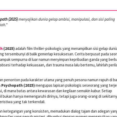
path (2025)
menyajikan dunia gelap ambisi, manipulasi, dan sisi paling
kah.”
th
(2025)
adalah film thriller-psikologis yang menampilkan sisi gelap dunia
ng tersembunyi di balik gemerlap kesuksesan. Cerita berpusat pada seo
tampak sempurna di luar namun menyimpan kepribadian ganda yang berb
 obsesi terhadap kekuasaan, dan trauma masa lalu bertemu, lahirlah peril
an penonton pada karakter utama yang penuh pesona namun rapuh di bal
 Psychopath (2025)
mengupas lapisan psikologis seseorang yang terj
i, di mana batas antara kewarasan dan kegilaan semakin kabur. Setiap
l bukan hanya memengaruhi dirinya, tetapi juga orang-orang di sekitarny
ristiwa yang tak terkendali.
an ketegangan yang konsisten, memadukan dialog tajam dan adegan yan
tmosfer yang penuh misteri, dibumbui dengan momen mengejutkan yan