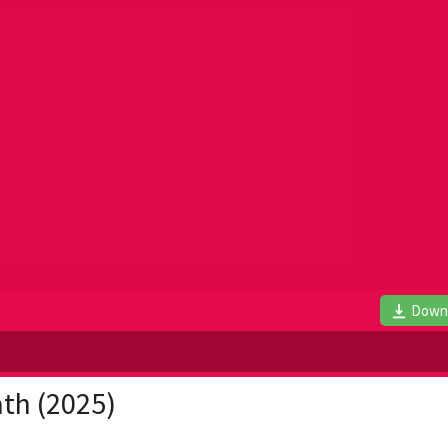
Down
th (2025)