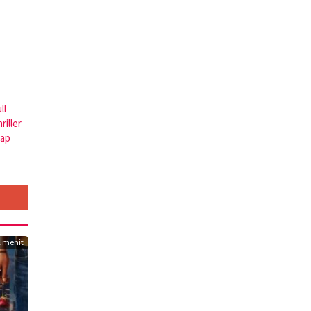
ll
riller
kap
 menit