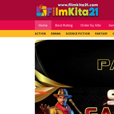
Loncat
ke
konten
Home
Best Rating
Order by title
Ge
ACTION
DRAMA
SCIENCE FICTION
FANTASY