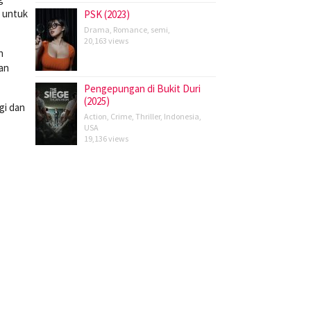
n untuk
PSK (2023)
Drama
,
Romance
,
semi
,
20,163 views
n
an
Pengepungan di Bukit Duri
(2025)
gi dan
Action
,
Crime
,
Thriller
,
Indonesia
,
USA
19,136 views