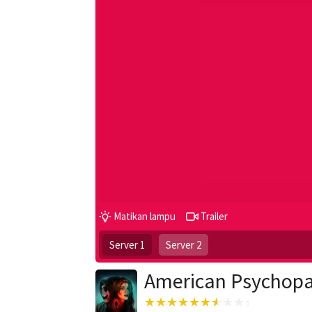
Matikan lampu
Trailer
Server 1
Server 2
American Psychopa