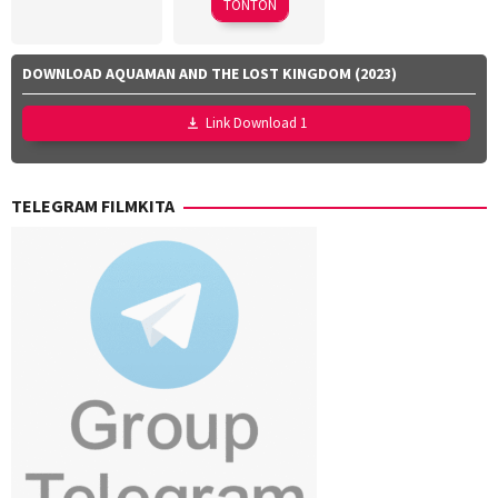
TONTON
Hollynov
Renafia
,
Mutia
DOWNLOAD AQUAMAN AND THE LOST KINGDOM (2023)
Effendi
,
Nurul
Link Download 1
Ravika
TELEGRAM FILMKITA