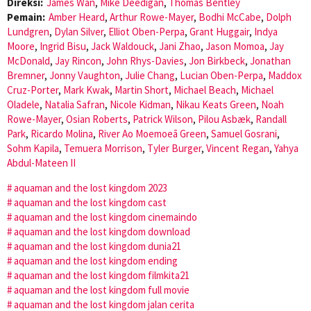
Direksi:
James Wan
,
Mike Deedigan
,
Thomas Bentley
Pemain:
Amber Heard
,
Arthur Rowe-Mayer
,
Bodhi McCabe
,
Dolph
Lundgren
,
Dylan Silver
,
Elliot Oben-Perpa
,
Grant Huggair
,
Indya
Moore
,
Ingrid Bisu
,
Jack Waldouck
,
Jani Zhao
,
Jason Momoa
,
Jay
McDonald
,
Jay Rincon
,
John Rhys-Davies
,
Jon Birkbeck
,
Jonathan
Bremner
,
Jonny Vaughton
,
Julie Chang
,
Lucian Oben-Perpa
,
Maddox
Cruz-Porter
,
Mark Kwak
,
Martin Short
,
Michael Beach
,
Michael
Oladele
,
Natalia Safran
,
Nicole Kidman
,
Nikau Keats Green
,
Noah
Rowe-Mayer
,
Osian Roberts
,
Patrick Wilson
,
Pilou Asbæk
,
Randall
Park
,
Ricardo Molina
,
River Ao Moemoeā Green
,
Samuel Gosrani
,
Sohm Kapila
,
Temuera Morrison
,
Tyler Burger
,
Vincent Regan
,
Yahya
Abdul-Mateen II
aquaman and the lost kingdom 2023
aquaman and the lost kingdom cast
aquaman and the lost kingdom cinemaindo
aquaman and the lost kingdom download
aquaman and the lost kingdom dunia21
aquaman and the lost kingdom ending
aquaman and the lost kingdom filmkita21
aquaman and the lost kingdom full movie
aquaman and the lost kingdom jalan cerita