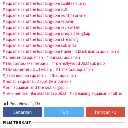
aquaman and the lost kingdom kualitas bluray
aquaman and the lost kingdom lk21
aquaman and the lost kingdom nonton online
aquaman and the lost kingdom rebahin
aquaman and the lost kingdom review film
aquaman and the lost kingdom sinopsis lengkap
aquaman and the lost kingdom streaming
aquaman and the lost kingdom sub indo
aquaman and the lost kingdom trailer
black manta aquaman 2
cinemaindo aquaman
dunia21 aquaman
film fantasi aksi terbaru
film hollywood 2023 sub indo
film superhero DC terbaru
filmkita21 aquaman
jason momoa aquaman
lk21 aquaman
nonton aquaman 2 subtitle indonesia
orm aquaman and the lost kingdom
rekomendasi film aksi fantasi 2023
streaming aquaman 2 full hd
Post Views:
1,135
Sebarkan
Twit
Tambah +1
FILM TERKAIT