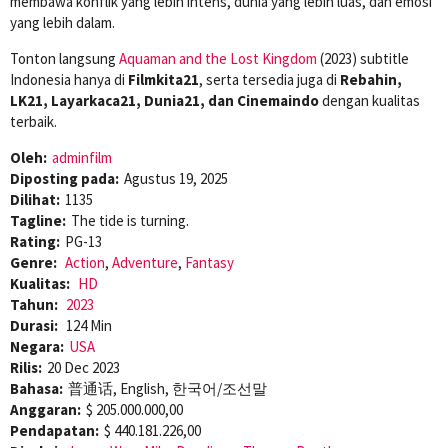
membawa konflik yang lebih intens, dunia yang lebih luas, dan emosi
yang lebih dalam.
Tonton langsung
Aquaman and the Lost Kingdom
(2023) subtitle
Indonesia hanya di
Filmkita21
, serta tersedia juga di
Rebahin,
LK21, Layarkaca21, Dunia21, dan Cinemaindo
dengan kualitas
terbaik.
Oleh:
adminfilm
Diposting pada:
Agustus 19, 2025
Dilihat:
1135
Tagline:
The tide is turning.
Rating:
PG-13
Genre:
Action
,
Adventure
,
Fantasy
Kualitas:
HD
Tahun:
2023
Durasi:
124 Min
Negara:
USA
Rilis:
20 Dec 2023
Bahasa:
普通话, English, 한국어/조선말
Anggaran:
$ 205.000.000,00
Pendapatan:
$ 440.181.226,00