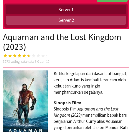
Server 1
Server 2
Aquaman and the Lost Kingdom
(2023)
3173
voting, rata-rata
6.0
dari 10
Ketika kegelapan dari dasar laut bangkit,
kerajaan Atlantis kembali terancam oleh
kekuatan kuno yang ingin
menghancurkan segalanya.
Sinopsis Film:
Sinopsis film
Aquaman and the Lost
Kingdom (2023)
menampilkan babak baru
perjalanan Arthur Curry alias Aquaman
yang diperankan oleh Jason Momoa.
Kali