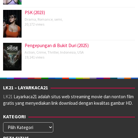
PSK (2023)
Drama
,
Romance
,
semi
,
20,172 views
Pengepungan di Bukit Duri (2025)
Action
,
Crime
,
Thriller
,
Indonesia
,
USA
19,141 views
LK21 – LAYARKACA21
LK21
Layarkaca21 adalah situs web streaming movie dan nonton film
gratis yang menyediakan link download dengan kwalitas gambar HD.
KATEGORI
Kategori
PETA SITUS