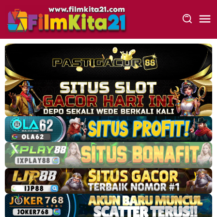
Loncat
ke
konten