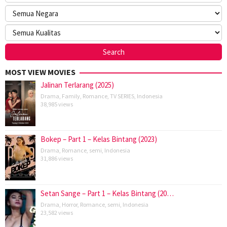
MOST VIEW MOVIES
Jalinan Terlarang (2025)
Drama
,
Family
,
Romance
,
TV SERIES
,
Indonesia
38,985 views
Bokep – Part 1 – Kelas Bintang (2023)
Drama
,
Romance
,
semi
,
Indonesia
31,886 views
Setan Sange – Part 1 – Kelas Bintang (20…
Drama
,
Horror
,
Romance
,
semi
,
Indonesia
23,582 views