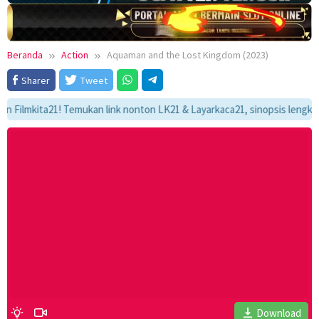
Beranda
Action
Aquaman and the Lost Kingdom (2023)
Sharer
Tweet
mkita21! Temukan link nonton LK21 & Layarkaca21, sinopsis lengkap, dan 
Download