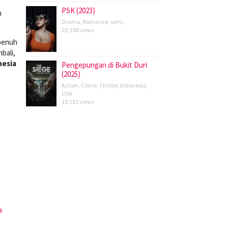
PSK (2023)
n
Drama
,
Romance
,
semi
,
20,158 views
 penuh
bali,
nesia
Pengepungan di Bukit Duri
(2025)
Action
,
Crime
,
Thriller
,
Indonesia
,
USA
19,131 views
a