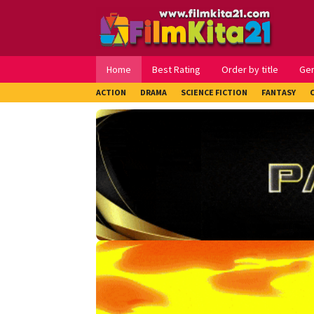
Loncat
ke
konten
Home
Best Rating
Order by title
Ge
ACTION
DRAMA
SCIENCE FICTION
FANTASY