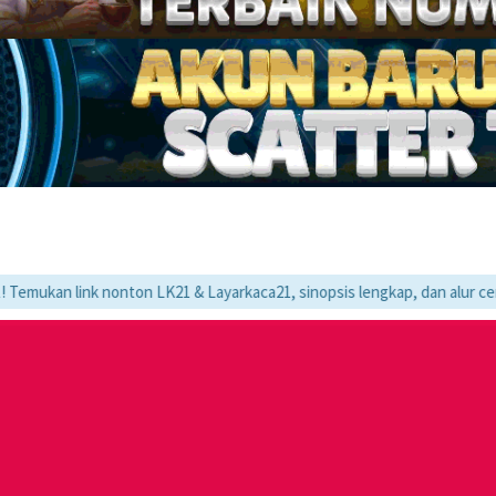
nk nonton LK21 & Layarkaca21, sinopsis lengkap, dan alur cerita movie f