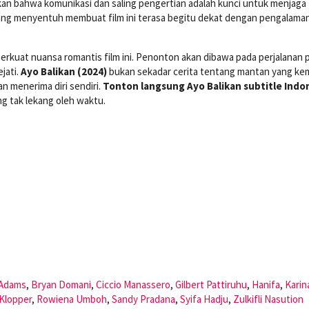
arkan bahwa komunikasi dan saling pengertian adalah kunci untuk menjaga
yang menyentuh membuat film ini terasa begitu dekat dengan pengalama
erkuat nuansa romantis film ini. Penonton akan dibawa pada perjalanan
jati.
Ayo Balikan (2024)
bukan sekadar cerita tentang mantan yang kem
n menerima diri sendiri.
Tonton langsung Ayo Balikan subtitle Indo
g tak lekang oleh waktu.
 Adams
,
Bryan Domani
,
Ciccio Manassero
,
Gilbert Pattiruhu
,
Hanifa
,
Karin
Klopper
,
Rowiena Umboh
,
Sandy Pradana
,
Syifa Hadju
,
Zulkifli Nasution