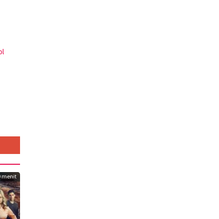
ol
0 menit