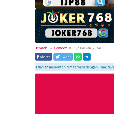
Beranda
Comedy
Ayo Balikan (2024)
Sharer
Tweet
Nikmati pengalaman menonton film terbaru dengan Filmkita21! Temukan li