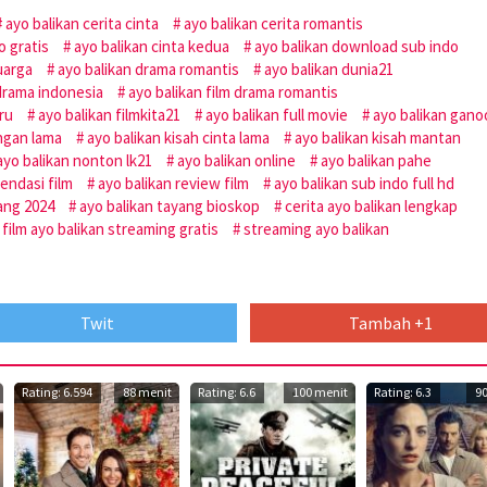
ayo balikan cerita cinta
ayo balikan cerita romantis
o gratis
ayo balikan cinta kedua
ayo balikan download sub indo
uarga
ayo balikan drama romantis
ayo balikan dunia21
 drama indonesia
ayo balikan film drama romantis
ru
ayo balikan filmkita21
ayo balikan full movie
ayo balikan gano
ngan lama
ayo balikan kisah cinta lama
ayo balikan kisah mantan
ayo balikan nonton lk21
ayo balikan online
ayo balikan pahe
endasi film
ayo balikan review film
ayo balikan sub indo full hd
ang 2024
ayo balikan tayang bioskop
cerita ayo balikan lengkap
film ayo balikan streaming gratis
streaming ayo balikan
Twit
Tambah +1
Rating: 6.594
88 menit
Rating: 6.6
100 menit
Rating: 6.3
9