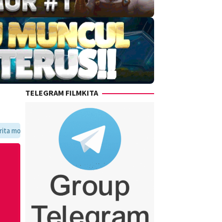
TELEGRAM FILMKITA
avoritmu dalam satu tempat yang praktis dan update setiap hari.