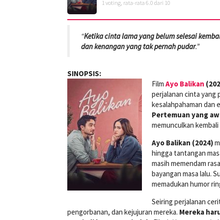
1
voting, rata-rata
6.0
dari 10
“
Ketika cinta lama yang belum selesai kembal
dan kenangan yang tak pernah pudar
.”
SINOPSIS:
Film
Ayo Balikan
(202
perjalanan cinta yang 
kesalahpahaman dan e
Pertemuan yang aw
memunculkan kembali 
Ayo Balikan (2024)
me
hingga tantangan masa 
masih memendam rasa 
bayangan masa lalu. 
memadukan humor ring
Seiring perjalanan cer
pengorbanan, dan kejujuran mereka.
Mereka haru