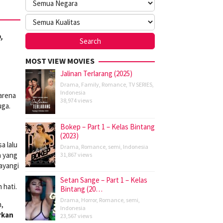
,
MOST VIEW MOVIES
Jalinan Terlarang (2025)
Drama
,
Family
,
Romance
,
TV SERIES
,
Indonesia
karena
38,974 views
uga.
Bokep – Part 1 – Kelas Bintang
(2023)
a lalu
Drama
,
Romance
,
semi
,
Indonesia
a yang
31,867 views
ayangi
Setan Sange – Part 1 – Kelas
hati.
Bintang (20…
Drama
,
Horror
,
Romance
,
semi
,
n,
Indonesia
rkan
23,567 views