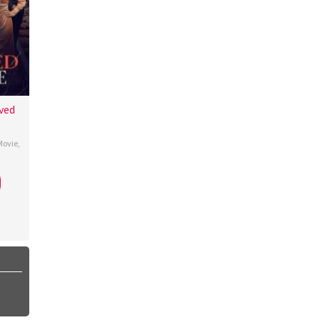
ved
Movie
,
as