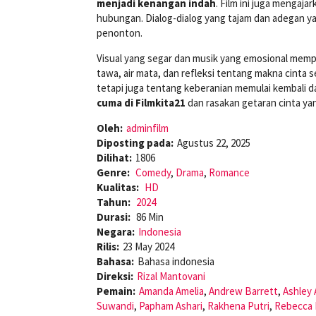
menjadi kenangan indah
. Film ini juga mengaj
hubungan. Dialog-dialog yang tajam dan adegan 
penonton.
Visual yang segar dan musik yang emosional memp
tawa, air mata, dan refleksi tentang makna cinta se
tetapi juga tentang keberanian memulai kembali da
cuma di Filmkita21
dan rasakan getaran cinta yan
Oleh:
adminfilm
Diposting pada:
Agustus 22, 2025
Dilihat:
1806
Genre:
Comedy
,
Drama
,
Romance
Kualitas:
HD
Tahun:
2024
Durasi:
86 Min
Negara:
Indonesia
Rilis:
23 May 2024
Bahasa:
Bahasa indonesia
Direksi:
Rizal Mantovani
Pemain:
Amanda Amelia
,
Andrew Barrett
,
Ashley
Suwandi
,
Papham Ashari
,
Rakhena Putri
,
Rebecca 