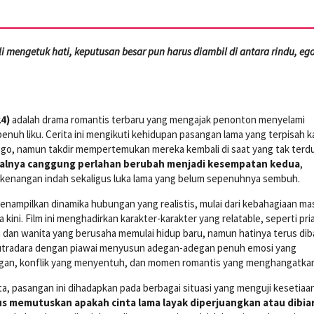
i mengetuk hati, keputusan besar pun harus diambil di antara rindu, ego
4)
adalah drama romantis terbaru yang mengajak penonton menyelami
penuh liku. Cerita ini mengikuti kehidupan pasangan lama yang terpisah 
go, namun takdir mempertemukan mereka kembali di saat yang tak terd
alnya canggung perlahan berubah menjadi kesempatan kedua
,
kenangan indah sekaligus luka lama yang belum sepenuhnya sembuh.
nampilkan dinamika hubungan yang realistis, mulai dari kebahagiaan mas
kini. Film ini menghadirkan karakter-karakter yang relatable, seperti pri
dan wanita yang berusaha memulai hidup baru, namun hatinya terus dib
Sutradara dengan piawai menyusun adegan-adegan penuh emosi yang
an, konflik yang menyentuh, dan momen romantis yang menghangatkan 
ita, pasangan ini dihadapkan pada berbagai situasi yang menguji kesetiaa
s memutuskan apakah cinta lama layak diperjuangkan atau dibia