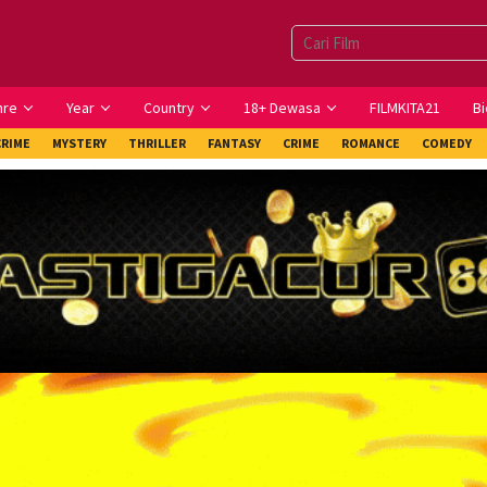
nre
Year
Country
18+ Dewasa
FILMKITA21
Bi
CRIME
MYSTERY
THRILLER
FANTASY
CRIME
ROMANCE
COMEDY