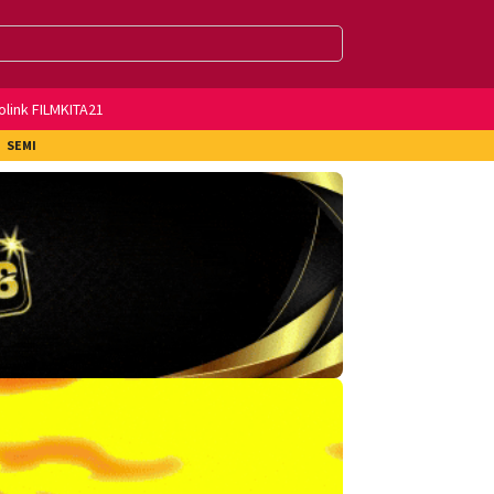
olink FILMKITA21
SEMI