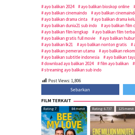
ayo balikan 2024
ayo balikan bioskop online
ayo balikan cinemaindo
ayo balikan cinemaind
ayo balikan drama cinta
ayo balikan drama kel
ayo balikan dunia21 sub indo
ayo balikan film
ayo balikan film lengkap
ayo balikan film terba
ayo balikan gratis full movie
ayo balikan hubu
ayo balikan lk21
ayo balikan nonton gratis
ayo balikan pemeran utama
ayo balikan rekom
ayo balikan subtitle indonesia
ayo balikan tay
download ayo balikan 2024
film ayo balikan
streaming ayo balikan sub indo
Post Views:
1,806
Sebarkan
FILM TERKAIT
Rating: 7
84 menit
Rating: 6.737
125 menit