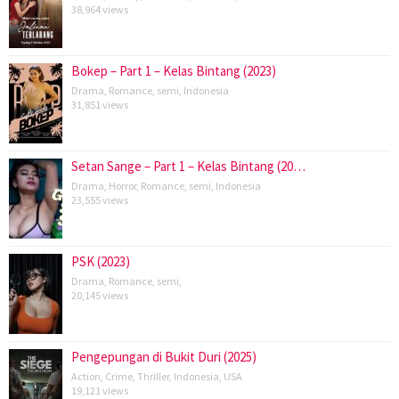
38,964 views
Bokep – Part 1 – Kelas Bintang (2023)
Drama
,
Romance
,
semi
,
Indonesia
31,851 views
Setan Sange – Part 1 – Kelas Bintang (20…
Drama
,
Horror
,
Romance
,
semi
,
Indonesia
23,555 views
PSK (2023)
Drama
,
Romance
,
semi
,
20,145 views
Pengepungan di Bukit Duri (2025)
Action
,
Crime
,
Thriller
,
Indonesia
,
USA
19,121 views