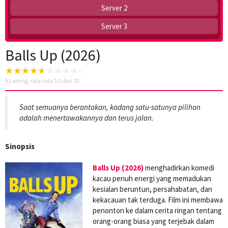
Server 2
Server 3
Balls Up (2026)
81
voting, rata-rata
5.0
dari 10
Saat semuanya berantakan, kadang satu-satunya pilihan
adalah menertawakannya dan terus jalan.
Sinopsis
Balls Up (2026)
menghadirkan komedi
kacau penuh energi yang memadukan
kesialan beruntun, persahabatan, dan
kekacauan tak terduga. Film ini membawa
penonton ke dalam cerita ringan tentang
orang-orang biasa yang terjebak dalam