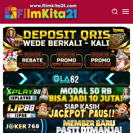
Loncat
ke
konten