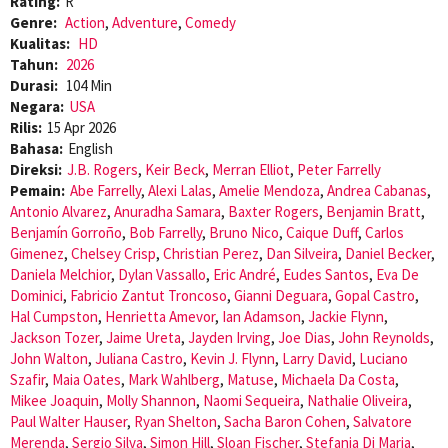
Rating:
R
Genre:
Action
,
Adventure
,
Comedy
Kualitas:
HD
Tahun:
2026
Durasi:
104 Min
Negara:
USA
Rilis:
15 Apr 2026
Bahasa:
English
Direksi:
J.B. Rogers
,
Keir Beck
,
Merran Elliot
,
Peter Farrelly
Pemain:
Abe Farrelly
,
Alexi Lalas
,
Amelie Mendoza
,
Andrea Cabanas
,
Antonio Alvarez
,
Anuradha Samara
,
Baxter Rogers
,
Benjamin Bratt
,
Benjamín Gorroño
,
Bob Farrelly
,
Bruno Nico
,
Caique Duff
,
Carlos
Gimenez
,
Chelsey Crisp
,
Christian Perez
,
Dan Silveira
,
Daniel Becker
,
Daniela Melchior
,
Dylan Vassallo
,
Eric André
,
Eudes Santos
,
Eva De
Dominici
,
Fabricio Zantut Troncoso
,
Gianni Deguara
,
Gopal Castro
,
Hal Cumpston
,
Henrietta Amevor
,
Ian Adamson
,
Jackie Flynn
,
Jackson Tozer
,
Jaime Ureta
,
Jayden Irving
,
Joe Dias
,
John Reynolds
,
John Walton
,
Juliana Castro
,
Kevin J. Flynn
,
Larry David
,
Luciano
Szafir
,
Maia Oates
,
Mark Wahlberg
,
Matuse
,
Michaela Da Costa
,
Mikee Joaquin
,
Molly Shannon
,
Naomi Sequeira
,
Nathalie Oliveira
,
Paul Walter Hauser
,
Ryan Shelton
,
Sacha Baron Cohen
,
Salvatore
Merenda
,
Sergio Silva
,
Simon Hill
,
Sloan Fischer
,
Stefania Di Maria
,