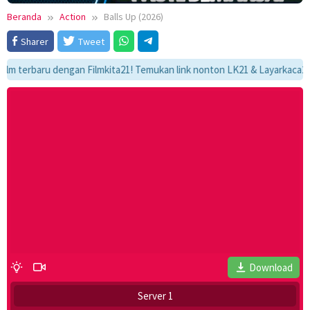
Beranda
Action
Balls Up (2026)
Sharer
Tweet
rbaru dengan Filmkita21! Temukan link nonton LK21 & Layarkaca21, sinop
Download
Server 1