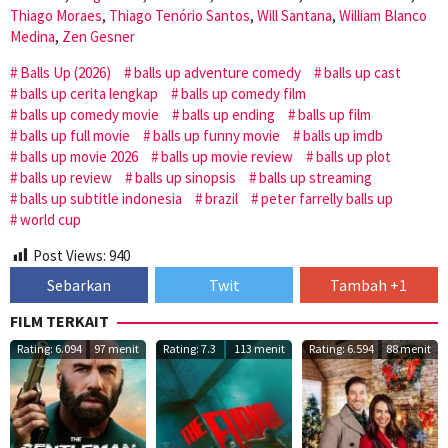
Thiago Moraes
,
Thiago Tenório Santos
,
Will Santana
,
William Blanco
Medina
,
Zen Gesner
Balls Up (2026)
balls up adventure comedy
balls up cast
balls up cerita lengkap
balls up comedy film
balls up comedy movie
balls up ending
balls up film
balls up full movie
balls up funny movie
balls up imdb
balls up movie 2026
balls up movie review
balls up plot
balls up review
balls up sinopsis
balls up streaming
balls up subtitle indonesia
brazil
peter farrelly balls up
world cup
Post Views:
940
Sebarkan
Twit
Tambah +1
FILM TERKAIT
Rating: 6.094
97 menit
Rating: 7.3
113 menit
Rating: 6.594
88 menit