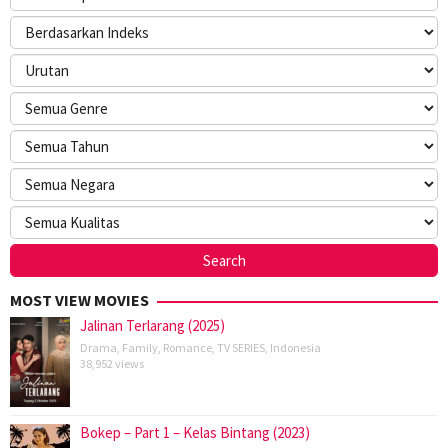
MOST VIEW MOVIES
Jalinan Terlarang (2025)
Drama
,
Family
,
Romance
,
TV SERIES
,
Indonesia
38,952 views
Bokep – Part 1 – Kelas Bintang (2023)