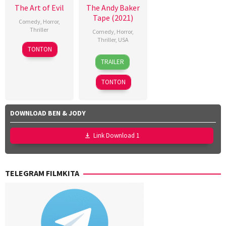
The Art of Evil
The Andy Baker
Tape (2021)
Comedy
,
Horror
,
Thriller
Comedy
,
Horror
,
Thriller
,
USA
TONTON
12
Bret
TRAILER
Aug
Lada
2022
TONTON
DOWNLOAD BEN & JODY
Link Download 1
TELEGRAM FILMKITA