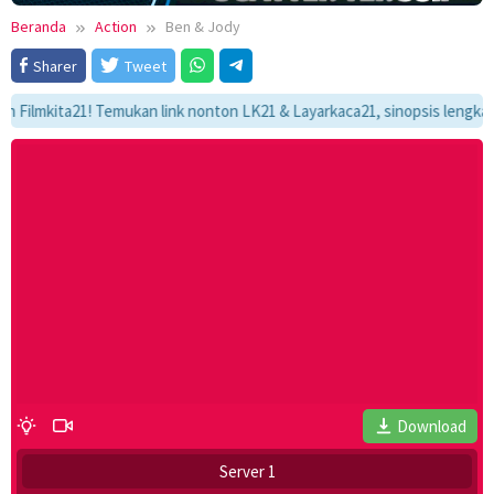
Beranda
Action
Ben & Jody
Sharer
Tweet
kita21! Temukan link nonton LK21 & Layarkaca21, sinopsis lengkap, dan 
Download
Server 1