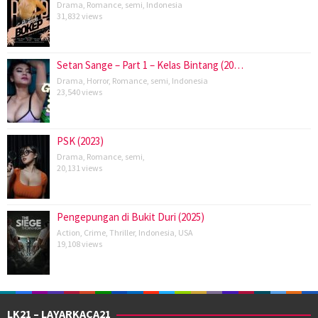
Drama
,
Romance
,
semi
,
Indonesia
31,832 views
Setan Sange – Part 1 – Kelas Bintang (20…
Drama
,
Horror
,
Romance
,
semi
,
Indonesia
23,540 views
PSK (2023)
Drama
,
Romance
,
semi
,
20,131 views
Pengepungan di Bukit Duri (2025)
Action
,
Crime
,
Thriller
,
Indonesia
,
USA
19,108 views
LK21 – LAYARKACA21