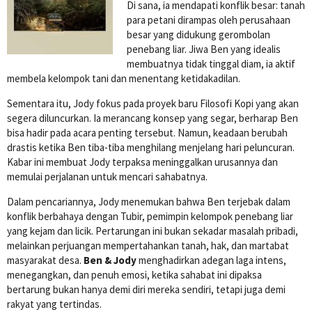
Di sana, ia mendapati konflik besar: tanah
para petani dirampas oleh perusahaan
besar yang didukung gerombolan
penebang liar. Jiwa Ben yang idealis
membuatnya tidak tinggal diam, ia aktif
membela kelompok tani dan menentang ketidakadilan.
Sementara itu, Jody fokus pada proyek baru Filosofi Kopi yang akan
segera diluncurkan. Ia merancang konsep yang segar, berharap Ben
bisa hadir pada acara penting tersebut. Namun, keadaan berubah
drastis ketika Ben tiba-tiba menghilang menjelang hari peluncuran.
Kabar ini membuat Jody terpaksa meninggalkan urusannya dan
memulai perjalanan untuk mencari sahabatnya.
Dalam pencariannya, Jody menemukan bahwa Ben terjebak dalam
konflik berbahaya dengan Tubir, pemimpin kelompok penebang liar
yang kejam dan licik. Pertarungan ini bukan sekadar masalah pribadi,
melainkan perjuangan mempertahankan tanah, hak, dan martabat
masyarakat desa.
Ben & Jody
menghadirkan adegan laga intens,
menegangkan, dan penuh emosi, ketika sahabat ini dipaksa
bertarung bukan hanya demi diri mereka sendiri, tetapi juga demi
rakyat yang tertindas.