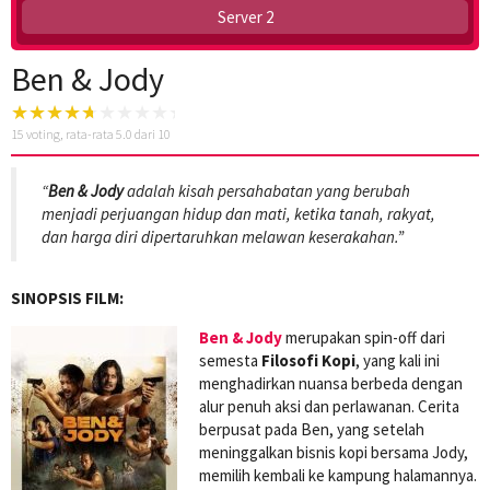
Server 2
Ben & Jody
15
voting, rata-rata
5.0
dari 10
“
Ben & Jody
adalah kisah persahabatan yang berubah
menjadi perjuangan hidup dan mati, ketika tanah, rakyat,
dan harga diri dipertaruhkan melawan keserakahan.”
SINOPSIS FILM:
Ben & Jody
merupakan spin-off dari
semesta
Filosofi Kopi
, yang kali ini
menghadirkan nuansa berbeda dengan
alur penuh aksi dan perlawanan. Cerita
berpusat pada Ben, yang setelah
meninggalkan bisnis kopi bersama Jody,
memilih kembali ke kampung halamannya.