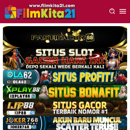
Loncat
ke
konten