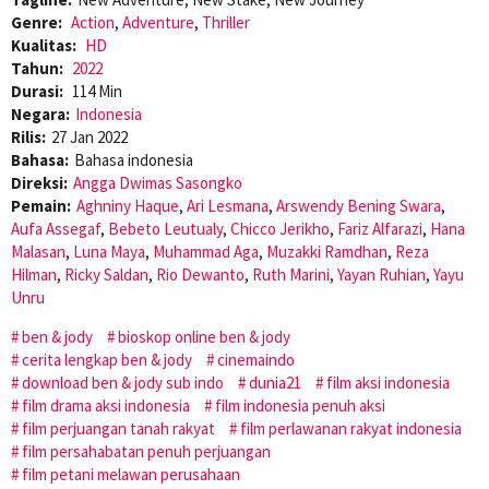
Genre:
Action
,
Adventure
,
Thriller
Kualitas:
HD
Tahun:
2022
Durasi:
114 Min
Negara:
Indonesia
Rilis:
27 Jan 2022
Bahasa:
Bahasa indonesia
Direksi:
Angga Dwimas Sasongko
Pemain:
Aghniny Haque
,
Ari Lesmana
,
Arswendy Bening Swara
,
Aufa Assegaf
,
Bebeto Leutualy
,
Chicco Jerikho
,
Fariz Alfarazi
,
Hana
Malasan
,
Luna Maya
,
Muhammad Aga
,
Muzakki Ramdhan
,
Reza
Hilman
,
Ricky Saldan
,
Rio Dewanto
,
Ruth Marini
,
Yayan Ruhian
,
Yayu
Unru
ben & jody
bioskop online ben & jody
cerita lengkap ben & jody
cinemaindo
download ben & jody sub indo
dunia21
film aksi indonesia
film drama aksi indonesia
film indonesia penuh aksi
film perjuangan tanah rakyat
film perlawanan rakyat indonesia
film persahabatan penuh perjuangan
film petani melawan perusahaan