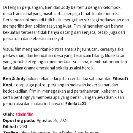
Di tengah perjuangan, Ben dan Jody bertemu dengan kelompok
desa tradisional yang masih setia menjaga tanah leluhur mereka.
Pertemuan ini menjadi titik balik, mengubah strategi perlawanan dan
memperlihatkan solidaritas yang kuat. Film ini menekankan bahwa
kekuatan terbesar tidak hanya datang dari senjata, tetapi juga dari
persatuan dan keberanian rakyat.
Visual film menghadirkan kontras antara hijau hutan, kerasnya aksi
perlawanan, dan keindahan desa yang terancam hilang. Musik latar
yang penuh ketegangan memperkuat suasana, membuat penonton
larut dalam drama emosional sekaligus aksi heroik.
Ben & Jody
bukan sekadar lanjutan cerita dua sahabat dari
Filosofi
Kopi
, tetapi juga potret perjuangan melawan keserakahan dan
ketidakadilan. Film ini menegaskan arti persahabatan, keberanian,
serta pentingnya membela apa yang benar. Jangan lewatkan kisah
penuh aksi dan makna ini hanya di
Filmkita21
.
Oleh:
adminfilm
Diposting pada:
Agustus 29, 2025
Dilihat:
2081
Tagline:
New Adventure, New Stake, New Journey