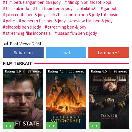
film petualangan ben dan jody
film spin off filosofi kopi
film sub indo
film tubir ben & jody
filmkita21
ganool
jalan cerita ben & jody
lk21
nonton ben & jody full movie
pahe
pemeran film ben & jody
review film ben & jody
sinopsis ben & jody
streaming ben & jody
streaming film indonesia
ulasan film ben & jody
Post Views:
2,081
Sebarkan
Twit
Tambah +1
FILM TERKAIT
Rating: 5.9
83 menit
Rating: 7.2
135 menit
Rating: 6.5
98 menit
HD
HD
HD