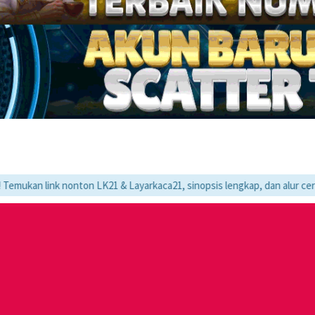
k nonton LK21 & Layarkaca21, sinopsis lengkap, dan alur cerita movie fa