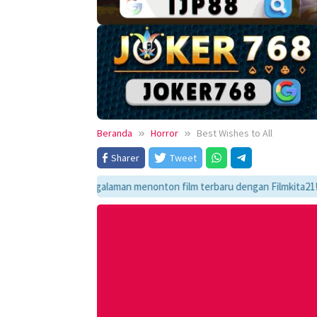
Beranda
Horror
Best Wishes to All
Sharer
Tweet
ikmati pengalaman menonton film terbaru dengan Filmkita21! Temukan lin