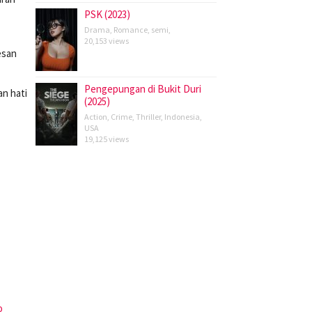
PSK (2023)
Drama
,
Romance
,
semi
,
20,153 views
esan
Pengepungan di Bukit Duri
n hati
(2025)
Action
,
Crime
,
Thriller
,
Indonesia
,
USA
19,125 views
o