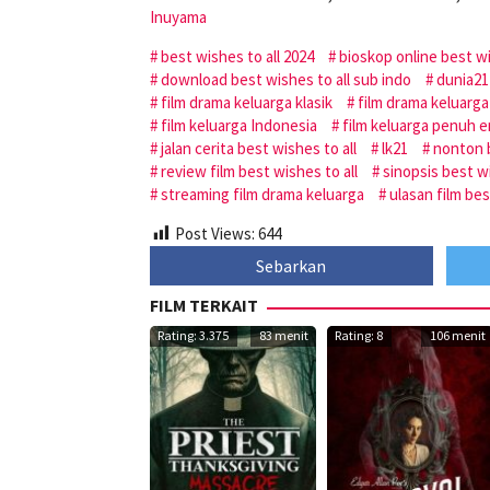
Inuyama
best wishes to all 2024
bioskop online best wi
download best wishes to all sub indo
dunia21
film drama keluarga klasik
film drama keluarga
film keluarga Indonesia
film keluarga penuh 
jalan cerita best wishes to all
lk21
nonton b
review film best wishes to all
sinopsis best wi
streaming film drama keluarga
ulasan film bes
Post Views:
644
Sebarkan
FILM TERKAIT
Rating: 3.375
83 menit
Rating: 8
106 menit