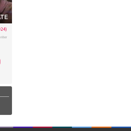
024)
riller
ff