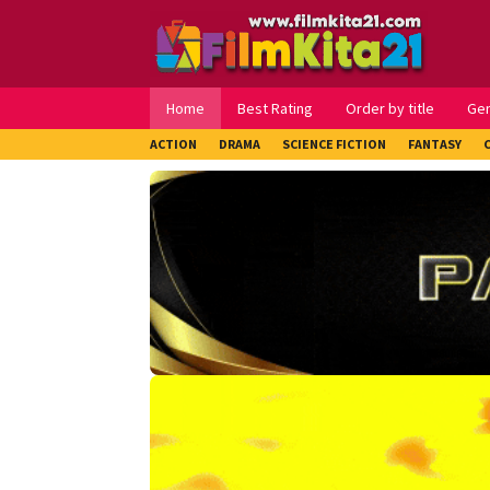
Loncat
ke
konten
Home
Best Rating
Order by title
Ge
ACTION
DRAMA
SCIENCE FICTION
FANTASY