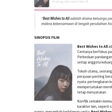
18
voting, rata-rata
6.0
dari 10
“
Best Wishes to All
adalah drama keluarga ya
makna kebersamaan di tengah perubahan hid
SINOPSIS FILM:
Best Wishes to All
ad
Ceritanya berfokus pa
Perbedaan pandangan,
setiap anggota kelua
Tokoh utama, seorang
perayaan penting ber
nyata: pertengkaran k
mempersatukan mereka.
tetap menyatukan.
Konflik semakin memun
karakter lain, seperti
warna, menambah kedalaman cerita.
Best Wishes 