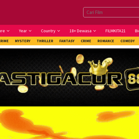
nre
Year
Country
18+ Dewasa
FILMKITA21
Bi
CRIME
MYSTERY
THRILLER
FANTASY
CRIME
ROMANCE
COMEDY