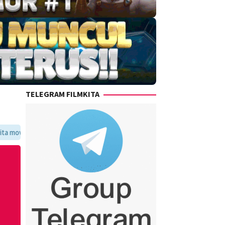
TELEGRAM FILMKITA
voritmu dalam satu tempat yang praktis dan update setiap hari.