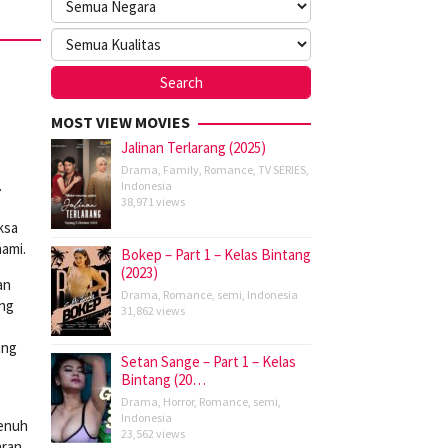
MOST VIEW MOVIES
Jalinan Terlarang (2025)
Drama
,
Family
,
Romance
,
TV SERIES
,
.
Indonesia
38,971 views
ksa
ami.
Bokep – Part 1 – Kelas Bintang
(2023)
an
Drama
,
Romance
,
semi
,
Indonesia
ang
31,862 views
ang
Setan Sange – Part 1 – Kelas
Bintang (20…
Drama
,
Horror
,
Romance
,
semi
,
Indonesia
penuh
23,562 views
aran