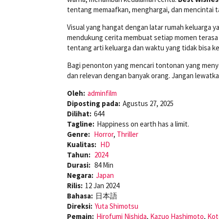
tentang memaafkan, menghargai, dan mencintai t
Visual yang hangat dengan latar rumah keluarga 
mendukung cerita membuat setiap momen terasa leb
tentang arti keluarga dan waktu yang tidak bisa ke
Bagi penonton yang mencari tontonan yang men
dan relevan dengan banyak orang. Jangan lewatka
Oleh:
adminfilm
Diposting pada:
Agustus 27, 2025
Dilihat:
644
Tagline:
Happiness on earth has a limit.
Genre:
Horror
,
Thriller
Kualitas:
HD
Tahun:
2024
Durasi:
84 Min
Negara:
Japan
Rilis:
12 Jan 2024
Bahasa:
日本語
Direksi:
Yuta Shimotsu
Pemain:
Hirofumi Nishida
,
Kazuo Hashimoto
,
Kot