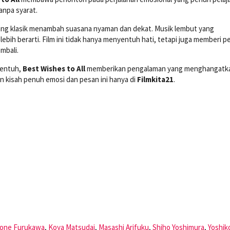
anpa syarat.
yang klasik menambah suasana nyaman dan dekat. Musik lembut yang
ih berarti. Film ini tidak hanya menyentuh hati, tetapi juga memberi p
mbali.
yentuh,
Best Wishes to All
memberikan pengalaman yang menghangatka
n kisah penuh emosi dan pesan ini hanya di
Filmkita21
.
one Furukawa
,
Koya Matsudai
,
Masashi Arifuku
,
Shiho Yoshimura
,
Yoshik