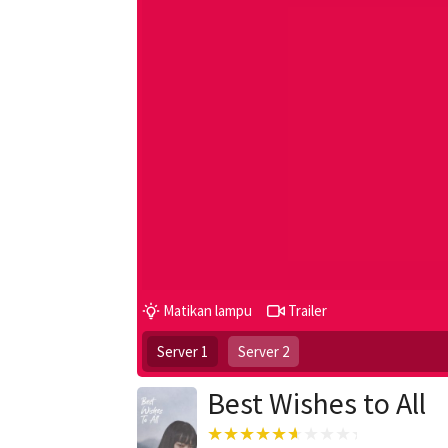
Matikan lampu
Trailer
Server 1
Server 2
Best Wishes to All