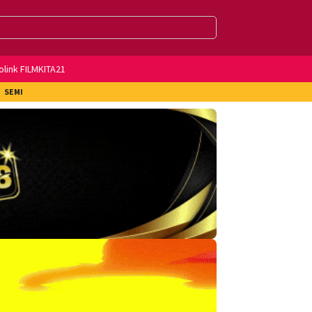
olink FILMKITA21
SEMI