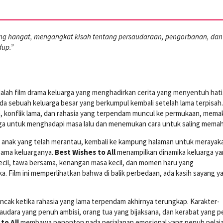
ng hangat, mengangkat kisah tentang persaudaraan, pengorbanan, dan
up.”
alah film drama keluarga yang menghadirkan cerita yang menyentuh hati
da sebuah keluarga besar yang berkumpul kembali setelah lama terpisah.
 konflik lama, dan rahasia yang terpendam muncul ke permukaan, mema
rga untuk menghadapi masa lalu dan menemukan cara untuk saling memah
 anak yang telah merantau, kembali ke kampung halaman untuk merayak
sama keluarganya.
Best Wishes to All
menampilkan dinamika keluarga y
ecil, tawa bersama, kenangan masa kecil, dan momen haru yang
 Film ini memperlihatkan bahwa di balik perbedaan, ada kasih sayang y
cak ketika rahasia yang lama terpendam akhirnya terungkap. Karakter-
 saudara yang penuh ambisi, orang tua yang bijaksana, dan kerabat yang 
to All
membawa penonton pada perjalanan emosional yang penuh pelaj