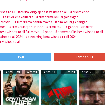
shes to all
cerita lengkap best wishes to all
cinemaindo
film drama keluarga
film drama keluarga hangat
 terbaru
film drama penuh makna
film keluarga hangat
emosi
film keluarga sub indo
filmkita21
ganool
horror
est wishes to all full movie
pahe
pemeran film best wishes to all
shes to all 2024
streaming best wishes to all 2024
t wishes to all
Twit
Tambah +1
Rating: 6.094
97 menit
Rating: 7.3
113 menit
Rating: 5.9
8