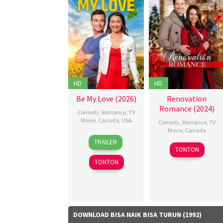
HD
HD
Be My Love (2026)
Renovation
Romance (2024)
Comedy
,
Romance
,
TV
Movie
,
Canada
,
USA
Comedy
,
Romance
,
TV
Movie
,
Canada
11
Christopher
TRAILER
1
Crystal
Apr
Giroux
,
TONTON
Nov
Staryk
,
2026
Jonathan
TONTON
2024
Haley
Markou
Charney
,
Kate
Hastmann
,
Kevin
DOWNLOAD BISA NAIK BISA TURUN (1992)
Thomson
,