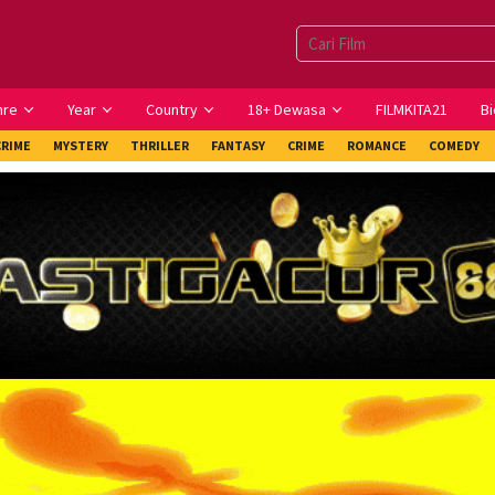
nre
Year
Country
18+ Dewasa
FILMKITA21
Bi
CRIME
MYSTERY
THRILLER
FANTASY
CRIME
ROMANCE
COMEDY