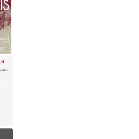
vil
riller