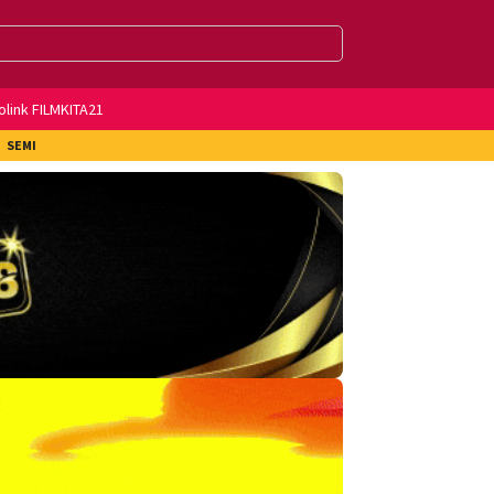
olink FILMKITA21
SEMI