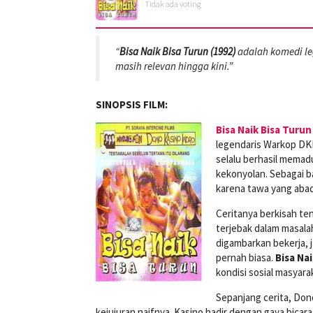
Tidak ada voting
“
Bisa Naik Bisa Turun (1992)
adalah komedi leg
masih relevan hingga kini.”
SINOPSIS FILM:
Bisa Naik Bisa Turun
legendaris Warkop DKI
selalu berhasil memadu
kekonyolan. Sebagai b
karena tawa yang abad
Ceritanya berkisah te
terjebak dalam masala
digambarkan bekerja, 
pernah biasa.
Bisa Na
kondisi sosial masyarak
Sepanjang cerita, Do
kejujuran naifnya. Kasino hadir dengan gaya bicar