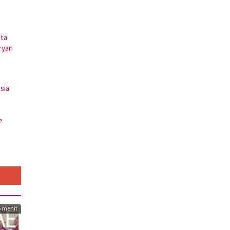
Ita
ryan
esia
e
6 menit