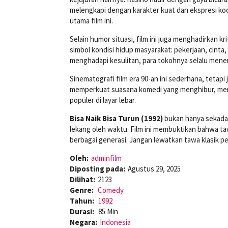
melengkapi dengan karakter kuat dan ekspresi koc
utama film ini.
Selain humor situasi, film ini juga menghadirkan kr
simbol kondisi hidup masyarakat: pekerjaan, cin
menghadapi kesulitan, para tokohnya selalu mene
Sinematografi film era 90-an ini sederhana, tetapi
memperkuat suasana komedi yang menghibur, memb
populer di layar lebar.
Bisa Naik Bisa Turun (1992)
bukan hanya sekadar
lekang oleh waktu. Film ini membuktikan bahwa ta
berbagai generasi. Jangan lewatkan tawa klasik pe
Oleh:
adminfilm
Diposting pada:
Agustus 29, 2025
Dilihat:
2123
Genre:
Comedy
Tahun:
1992
Durasi:
85 Min
Negara:
Indonesia