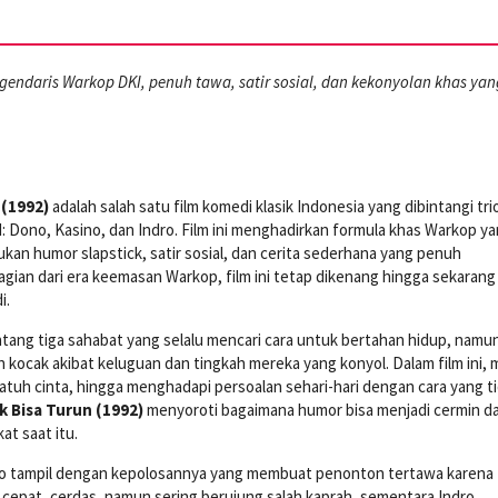
endaris Warkop DKI, penuh tawa, satir sosial, dan kekonyolan khas yan
(1992)
adalah salah satu film komedi klasik Indonesia yang dibintangi tri
: Dono, Kasino, dan Indro. Film ini menghadirkan formula khas Warkop y
kan humor slapstick, satir sosial, dan cerita sederhana yang penuh
agian dari era keemasan Warkop, film ini tetap dikenang hingga sekarang
i.
ntang tiga sahabat yang selalu mencari cara untuk bertahan hidup, namu
h kocak akibat keluguan dan tingkah mereka yang konyol. Dalam film ini,
jatuh cinta, hingga menghadapi persoalan sehari-hari dengan cara yang t
ik Bisa Turun (1992)
menyoroti bagaimana humor bisa menjadi cermin da
at saat itu.
no tampil dengan kepolosannya yang membuat penonton tertawa karena
a cepat, cerdas, namun sering berujung salah kaprah, sementara Indro