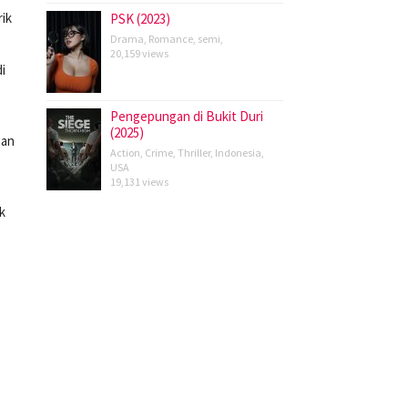
rik
PSK (2023)
Drama
,
Romance
,
semi
,
20,159 views
i
Pengepungan di Bukit Duri
(2025)
gan
Action
,
Crime
,
Thriller
,
Indonesia
,
USA
19,131 views
k