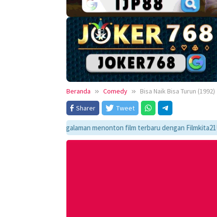
Beranda
Comedy
Bisa Naik Bisa Turun (1992)
Sharer
Tweet
ikmati pengalaman menonton film terbaru dengan Filmkita21! Temukan lin