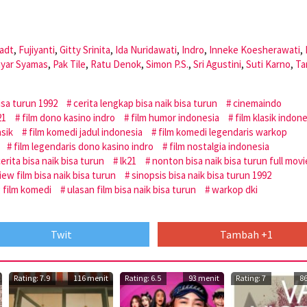
hadt
,
Fujiyanti
,
Gitty Srinita
,
Ida Nuridawati
,
Indro
,
Inneke Koesherawati
,
yar Syamas
,
Pak Tile
,
Ratu Denok
,
Simon P.S.
,
Sri Agustini
,
Suti Karno
,
Ta
isa turun 1992
cerita lengkap bisa naik bisa turun
cinemaindo
21
film dono kasino indro
film humor indonesia
film klasik indon
asik
film komedi jadul indonesia
film komedi legendaris warkop
film legendaris dono kasino indro
film nostalgia indonesia
cerita bisa naik bisa turun
lk21
nonton bisa naik bisa turun full movi
iew film bisa naik bisa turun
sinopsis bisa naik bisa turun 1992
 film komedi
ulasan film bisa naik bisa turun
warkop dki
Twit
Tambah +1
Rating: 7.9
116 menit
Rating: 6.5
93 menit
Rating: 7
8