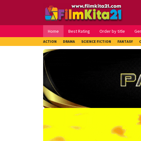
Loncat
ke
konten
Home
Best Rating
Order by title
Ge
ACTION
DRAMA
SCIENCE FICTION
FANTASY