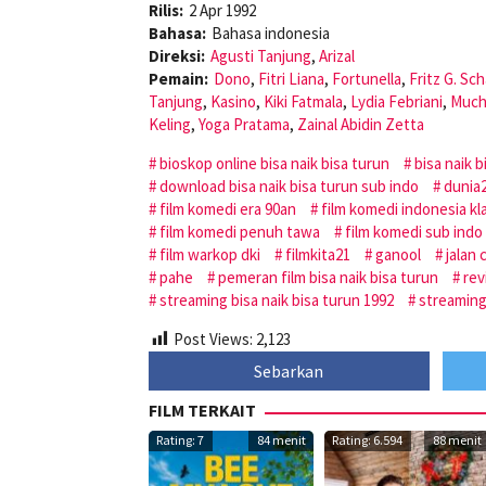
Rilis:
2 Apr 1992
Bahasa:
Bahasa indonesia
Direksi:
Agusti Tanjung
,
Arizal
Pemain:
Dono
,
Fitri Liana
,
Fortunella
,
Fritz G. Sc
Tanjung
,
Kasino
,
Kiki Fatmala
,
Lydia Febriani
,
Much
Keling
,
Yoga Pratama
,
Zainal Abidin Zetta
bioskop online bisa naik bisa turun
bisa naik b
download bisa naik bisa turun sub indo
dunia
film komedi era 90an
film komedi indonesia kl
film komedi penuh tawa
film komedi sub indo
film warkop dki
filmkita21
ganool
jalan 
pahe
pemeran film bisa naik bisa turun
rev
streaming bisa naik bisa turun 1992
streaming
Post Views:
2,123
Sebarkan
FILM TERKAIT
Rating: 7
84 menit
Rating: 6.594
88 menit