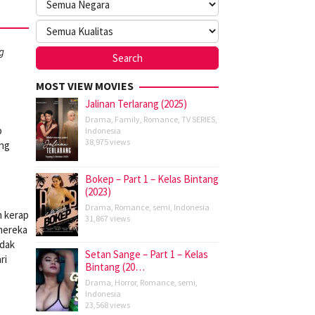
g
MOST VIEW MOVIES
Jalinan Terlarang (2025)
Drama
,
Family
,
Romance
,
TV SERIES
,
o
Indonesia
38,975 views
ang
Bokep – Part 1 – Kelas Bintang
(2023)
Drama
,
Romance
,
semi
,
Indonesia
n kerap
31,867 views
 mereka
idak
Setan Sange – Part 1 – Kelas
ri
Bintang (20…
Drama
,
Horror
,
Romance
,
semi
,
Indonesia
23,568 views