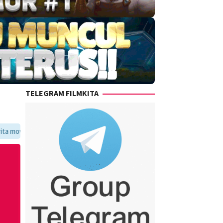
TELEGRAM FILMKITA
avoritmu dalam satu tempat yang praktis dan update setiap hari.