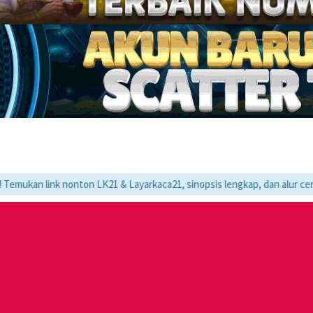
k nonton LK21 & Layarkaca21, sinopsis lengkap, dan alur cerita movie f