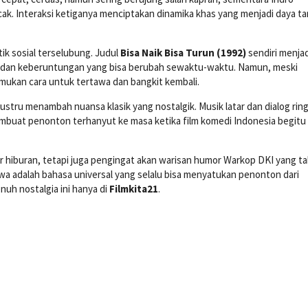
ak. Interaksi ketiganya menciptakan dinamika khas yang menjadi daya ta
itik sosial terselubung. Judul
Bisa Naik Bisa Turun (1992)
sendiri menjad
ta, dan keberuntungan yang bisa berubah sewaktu-waktu. Namun, meski
mukan cara untuk tertawa dan bangkit kembali.
 justru menambah nuansa klasik yang nostalgik. Musik latar dan dialog rin
uat penonton terhanyut ke masa ketika film komedi Indonesia begitu
 hiburan, tetapi juga pengingat akan warisan humor Warkop DKI yang ta
wa adalah bahasa universal yang selalu bisa menyatukan penonton dari
nuh nostalgia ini hanya di
Filmkita21
.