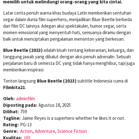
memilih untuk melindungi orang-orang yang kita cintai.
Latar cerita penuh warna khas budaya Latin memberikan sentuhan
segar dalam dunia film superhero, menjadikan Blue Beetle berbeda
dari film DC lainnya. Adegan aksi spektakuler, humor segar, serta
momen emosional yang menyentuh hati, semuanya diramu dengan
baik untuk menciptakan pengalaman menonton yang berkesan.
Blue Beetle (2023)
adalah kisah tentang keberanian, keluarga, dan
tanggung jawab yang dibalut dengan aksi penuh adrenalin. Sebuah
perjalanan baru di semesta DC yang tidak hanya menghibur, tapi juga
memberikan inspirasi.
Tonton langsung
Blue Beetle (2023)
subtitle Indonesia cuma di
Filmkita21
.
Oleh:
adminfilm
Diposting pada:
Agustus 18, 2025
Dilihat:
759
Tagline:
Jaime Reyes is a superhero whether he likes it or not.
Rating:
PG-13
Genre:
Action
,
Adventure
,
Science Fiction
Kualitas:
HD