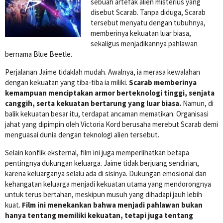
sebuah artefak alien misterius yang
disebut Scarab. Tanpa diduga, Scarab
tersebut menyatu dengan tubuhnya,
memberinya kekuatan luar biasa,
sekaligus menjadikannya pahlawan
bernama Blue Beetle.
Perjalanan Jaime tidaklah mudah. Awalnya, ia merasa kewalahan
dengan kekuatan yang tiba-tiba ia miliki.
Scarab memberinya
kemampuan menciptakan armor berteknologi tinggi, senjata
canggih, serta kekuatan bertarung yang luar biasa.
Namun, di
balik kekuatan besar itu, terdapat ancaman mematikan. Organisasi
jahat yang dipimpin oleh Victoria Kord berusaha merebut Scarab demi
menguasai dunia dengan teknologi alien tersebut.
Selain konflik eksternal, film ini juga memperlihatkan betapa
pentingnya dukungan keluarga. Jaime tidak berjuang sendirian,
karena keluarganya selalu ada di sisinya. Dukungan emosional dan
kehangatan keluarga menjadi kekuatan utama yang mendorongnya
untuk terus bertahan, meskipun musuh yang dihadapi jauh lebih
kuat.
Film ini menekankan bahwa menjadi pahlawan bukan
hanya tentang memiliki kekuatan, tetapi juga tentang