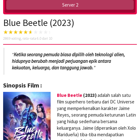
Server 2
Blue Beetle (2023)
2869
voting, rata-rata
6.0
dari 10
“
Ketika seorang pemuda biasa dipilih oleh teknologi alien,
hidupnya berubah menjadi perjuangan epik antara
kekuatan, keluarga, dan tanggung jawab.
”
Sinopsis Film :
Blue Beetle
(2023)
adalah salah satu
film superhero terbaru dari DC Universe
yang memperkenalkan karakter Jaime
Reyes, seorang pemuda keturunan Latin
yang hidup sederhana bersama
keluarganya. Jaime (diperankan oleh Xolo
Maridueña) tiba-tiba mendapatkan