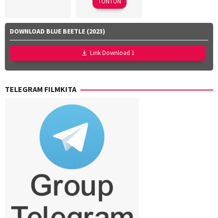
TONTON
Sotozaki
,
Hideki
Hosokawa
,
DOWNLOAD BLUE BEETLE (2023)
Kei
Tsunematsu
,
Link Download 1
Ken
Nakazawa
,
Seiji
TELEGRAM FILMKITA
Harada
,
Shinya
Shimomura
,
Takashi
Mamezuka
,
Takashi
Suhara
,
Takuro
Takahashi
,
Yuji
Shimizu
,
Yusuke
Kubo