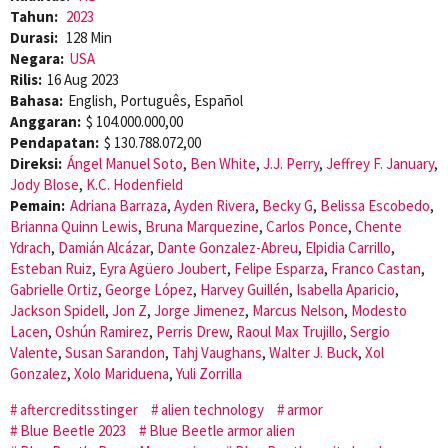
Tahun:
2023
Durasi:
128 Min
Negara:
USA
Rilis:
16 Aug 2023
Bahasa:
English, Português, Español
Anggaran:
$ 104.000.000,00
Pendapatan:
$ 130.788.072,00
Direksi:
Ángel Manuel Soto
,
Ben White
,
J.J. Perry
,
Jeffrey F. January
,
Jody Blose
,
K.C. Hodenfield
Pemain:
Adriana Barraza
,
Ayden Rivera
,
Becky G
,
Belissa Escobedo
,
Brianna Quinn Lewis
,
Bruna Marquezine
,
Carlos Ponce
,
Chente
Ydrach
,
Damián Alcázar
,
Dante Gonzalez-Abreu
,
Elpidia Carrillo
,
Esteban Ruiz
,
Eyra Agüero Joubert
,
Felipe Esparza
,
Franco Castan
,
Gabrielle Ortiz
,
George López
,
Harvey Guillén
,
Isabella Aparicio
,
Jackson Spidell
,
Jon Z
,
Jorge Jimenez
,
Marcus Nelson
,
Modesto
Lacen
,
Oshún Ramirez
,
Perris Drew
,
Raoul Max Trujillo
,
Sergio
Valente
,
Susan Sarandon
,
Tahj Vaughans
,
Walter J. Buck
,
Xol
Gonzalez
,
Xolo Mariduena
,
Yuli Zorrilla
aftercreditsstinger
alien technology
armor
Blue Beetle 2023
Blue Beetle armor alien