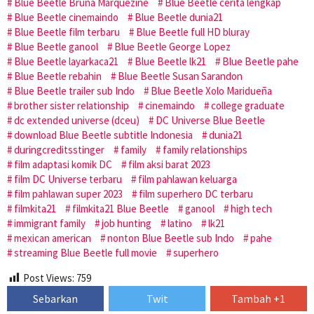
Blue Beetle Bruna Marquezine
Blue Beetle cerita lengkap
Blue Beetle cinemaindo
Blue Beetle dunia21
Blue Beetle film terbaru
Blue Beetle full HD bluray
Blue Beetle ganool
Blue Beetle George Lopez
Blue Beetle layarkaca21
Blue Beetle lk21
Blue Beetle pahe
Blue Beetle rebahin
Blue Beetle Susan Sarandon
Blue Beetle trailer sub Indo
Blue Beetle Xolo Maridueña
brother sister relationship
cinemaindo
college graduate
dc extended universe (dceu)
DC Universe Blue Beetle
download Blue Beetle subtitle Indonesia
dunia21
duringcreditsstinger
family
family relationships
film adaptasi komik DC
film aksi barat 2023
film DC Universe terbaru
film pahlawan keluarga
film pahlawan super 2023
film superhero DC terbaru
filmkita21
filmkita21 Blue Beetle
ganool
high tech
immigrant family
job hunting
latino
lk21
mexican american
nonton Blue Beetle sub Indo
pahe
streaming Blue Beetle full movie
superhero
Post Views:
759
Sebarkan
Twit
Tambah +1