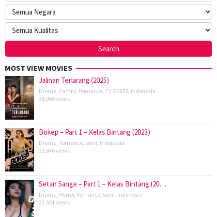
MOST VIEW MOVIES
Jalinan Terlarang (2025)
Drama
,
Family
,
Romance
,
TV SERIES
,
Indonesia
38,960 views
Bokep – Part 1 – Kelas Bintang (2023)
Drama
,
Romance
,
semi
,
Indonesia
31,846 views
Setan Sange – Part 1 – Kelas Bintang (20…
Drama
,
Horror
,
Romance
,
semi
,
Indonesia
23,551 views