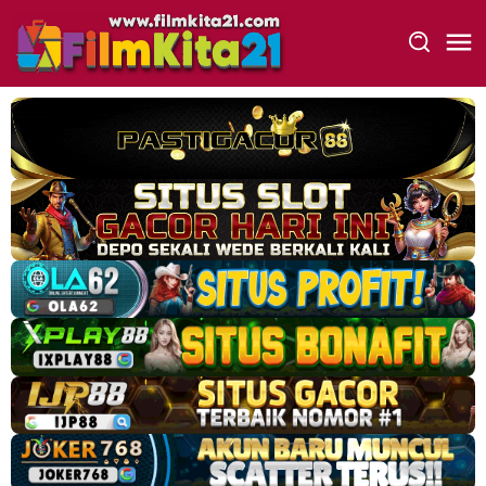
Loncat
ke
konten