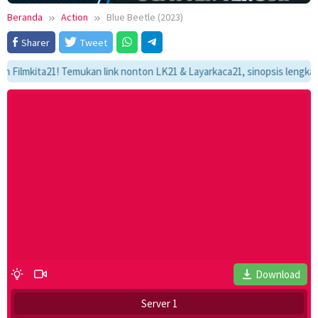
Beranda
Action
Blue Beetle (2023)
Sharer
Tweet
mkita21! Temukan link nonton LK21 & Layarkaca21, sinopsis lengkap, dan 
Download
Server 1