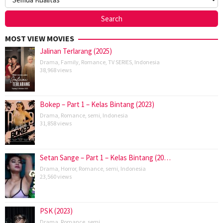
MOST VIEW MOVIES
Jalinan Terlarang (2025)
Drama
,
Family
,
Romance
,
TV SERIES
,
Indonesia
38,968 views
Bokep – Part 1 – Kelas Bintang (2023)
Drama
,
Romance
,
semi
,
Indonesia
31,858 views
Setan Sange – Part 1 – Kelas Bintang (20…
Drama
,
Horror
,
Romance
,
semi
,
Indonesia
23,560 views
PSK (2023)
Drama
,
Romance
,
semi
,