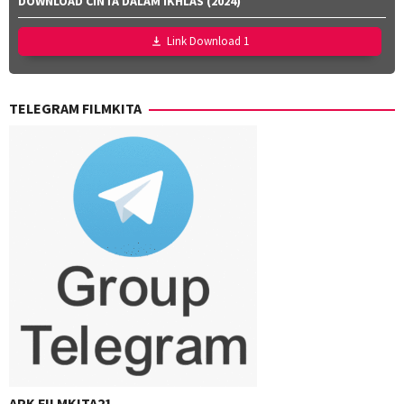
Zaky
,
DOWNLOAD CINTA DALAM IKHLAS (2024)
Effendi
,
Utari
Nurul
Nofita
Link Download 1
Ravika
TELEGRAM FILMKITA
APK FILMKITA21