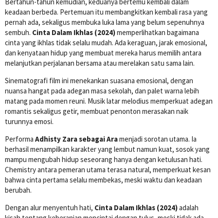
Bertahun-tahun kemudian, keduanya bertemu kembali dalam
keadaan berbeda. Pertemuan itu membangkitkan kembali rasa yang
pernah ada, sekaligus membuka luka lama yang belum sepenuhnya
sembuh.
Cinta Dalam Ikhlas (2024)
memperlihatkan bagaimana
cinta yang ikhlas tidak selalu mudah. Ada keraguan, jarak emosional,
dan kenyataan hidup yang membuat mereka harus memilih antara
melanjutkan perjalanan bersama atau merelakan satu sama lain.
Sinematografi film ini menekankan suasana emosional, dengan
nuansa hangat pada adegan masa sekolah, dan palet warna lebih
matang pada momen reuni. Musik latar melodius memperkuat adegan
romantis sekaligus getir, membuat penonton merasakan naik
turunnya emosi.
Performa
Adhisty Zara sebagai Ara
menjadi sorotan utama. Ia
berhasil menampilkan karakter yang lembut namun kuat, sosok yang
mampu mengubah hidup seseorang hanya dengan ketulusan hati.
Chemistry antara pemeran utama terasa natural, memperkuat kesan
bahwa cinta pertama selalu membekas, meski waktu dan keadaan
berubah.
Dengan alur menyentuh hati,
Cinta Dalam Ikhlas (2024)
adalah
kisah tentang keberanian mencintai dengan tulus, meski tidak ada