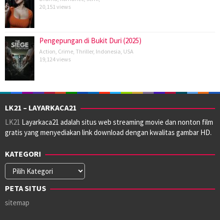
20,151 views
Pengepungan di Bukit Duri (2025)
Action
,
Crime
,
Thriller
,
Indonesia
,
USA
19,124 views
LK21 – LAYARKACA21
LK21
Layarkaca21 adalah situs web streaming movie dan nonton film
gratis yang menyediakan link download dengan kwalitas gambar HD.
KATEGORI
Kategori
PETA SITUS
sitemap