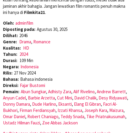
jaminan akhir bahagia. Jangan lewatkan film romantis penuh makna
ini hanya di
Filmkita21
.
Oleh:
adminfilm
Diposting pada:
Agustus 30, 2025
Dilihat:
2046
Genre:
Drama
,
Romance
Kualitas:
HD
Tahun:
2024
Durasi:
109 Min
Negara:
Indonesia
Rilis:
27 Nov 2024
Bahasa:
Bahasa indonesia
Direksi:
Fajar Bustomi
Pemain:
Abun Sungkar
,
Adhisty Zara
,
Alif Rivelino
,
Andrew Barrett
,
Anyun Cadel
,
Barbie Arzetta
,
Cut Mini
,
David Chalik
,
Desy Ridyawati
,
Donny Damara
,
Dude Harlino
,
Eksanti
,
Elang El Gibran
,
Facri Al-
Bukhori
,
Firman Ferdiansyah
,
Izzati Khansa
,
Joseph Kara
,
Maizura
,
Omar Daniel
,
Robert Chaniago
,
Teddy Snada
,
Tike Priatnakusumah
,
Ustadz Hilman Fauzi
,
Zoe Abbas Jackson