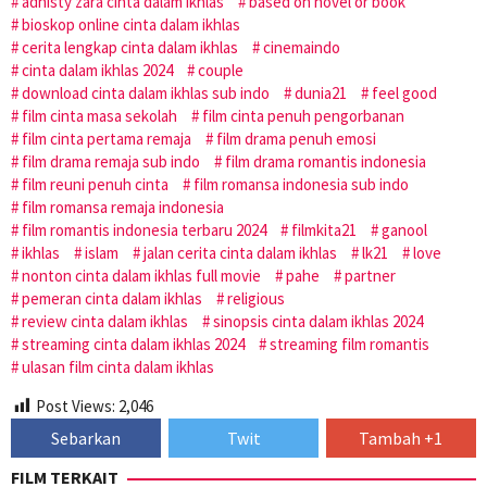
adhisty zara cinta dalam ikhlas
based on novel or book
bioskop online cinta dalam ikhlas
cerita lengkap cinta dalam ikhlas
cinemaindo
cinta dalam ikhlas 2024
couple
download cinta dalam ikhlas sub indo
dunia21
feel good
film cinta masa sekolah
film cinta penuh pengorbanan
film cinta pertama remaja
film drama penuh emosi
film drama remaja sub indo
film drama romantis indonesia
film reuni penuh cinta
film romansa indonesia sub indo
film romansa remaja indonesia
film romantis indonesia terbaru 2024
filmkita21
ganool
ikhlas
islam
jalan cerita cinta dalam ikhlas
lk21
love
nonton cinta dalam ikhlas full movie
pahe
partner
pemeran cinta dalam ikhlas
religious
review cinta dalam ikhlas
sinopsis cinta dalam ikhlas 2024
streaming cinta dalam ikhlas 2024
streaming film romantis
ulasan film cinta dalam ikhlas
Post Views:
2,046
Sebarkan
Twit
Tambah +1
FILM TERKAIT