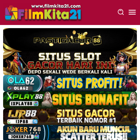
Loncat
ke
konten