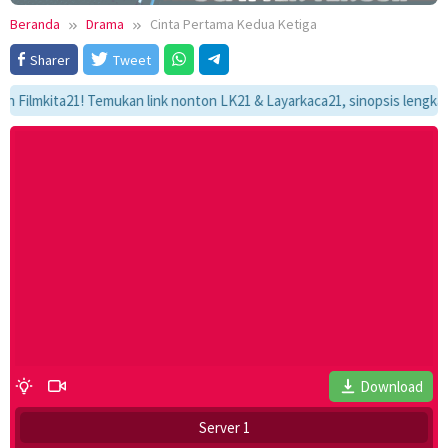
Beranda
Drama
Cinta Pertama Kedua Ketiga
Sharer
Tweet
mkita21! Temukan link nonton LK21 & Layarkaca21, sinopsis lengkap, dan 
Download
Server 1