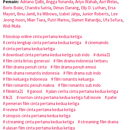
Pemain:
Adriano Qalbi
,
Angga Yunanda
,
Ariyo Wahab
,
Asri Welas
,
Boris Bokir
,
Chandra Satria
,
Dimas Danang
,
Elly D. Luthan
,
Ersa
Mayori
,
Ibnu Jamil
,
Ira Wibowo
,
Izabel Jahja
,
Junior Roberts
,
Lee
Jeong-hoon
,
Mian Tiara
,
Putri Marino
,
Slamet Rahardjo
,
Ufa Sofura
,
Widi Mulia
bioskop online cinta pertama kedua ketiga
cerita lengkap cinta pertama kedua ketiga
cinemaindo
cinta pertama kedua ketiga
download cinta pertama kedua ketiga sub indo
dunia21
film cinta lintas generasi
film drama indonesia terbaru
film drama penuh cinta
film drama penuh emosi
film drama romantis indonesia
film drama sub indo
film keluarga Indonesia
film romantis keluarga
film romantis penuh makna
film romantis sub indo
filmkita21
ganool
jalan cerita cinta pertama kedua ketiga
lk21
nonton cinta pertama kedua ketiga full movie
pahe
pemeran film cinta pertama kedua ketiga
review film cinta pertama kedua ketiga
sinopsis cinta pertama kedua ketiga
streaming cinta pertama kedua ketiga
streaming film drama
ulasan film cinta pertama kedua ketiga