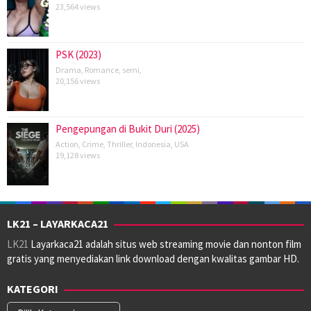
23,564 views
PSK (2023)
Drama
,
Romance
,
semi
,
20,156 views
Pengepungan di Bukit Duri (2025)
Action
,
Crime
,
Thriller
,
Indonesia
,
USA
19,128 views
LK21 – LAYARKACA21
LK21
Layarkaca21 adalah situs web streaming movie dan nonton film
gratis yang menyediakan link download dengan kwalitas gambar HD.
KATEGORI
Kategori