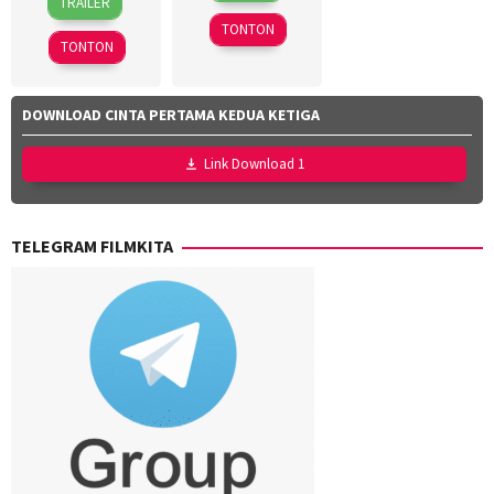
TRAILER
Mar
Jasanti
,
2023
Wei
TONTON
2026
Fachru
Shujun
TONTON
Rizza
Aulia
,
Rafi
DOWNLOAD CINTA PERTAMA KEDUA KETIGA
Farras
Zaky
,
Link Download 1
Utari
Nofita
TELEGRAM FILMKITA