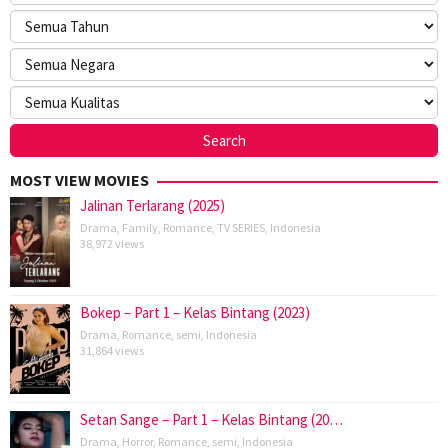
MOST VIEW MOVIES
Jalinan Terlarang (2025)
Drama
,
Family
,
Romance
,
TV SERIES
,
Indonesia
38,972 views
Bokep – Part 1 – Kelas Bintang (2023)
Drama
,
Romance
,
semi
,
Indonesia
31,864 views
Setan Sange – Part 1 – Kelas Bintang (20…
Drama
,
Horror
,
Romance
,
semi
,
Indonesia