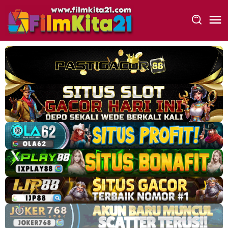
Loncat
ke
konten