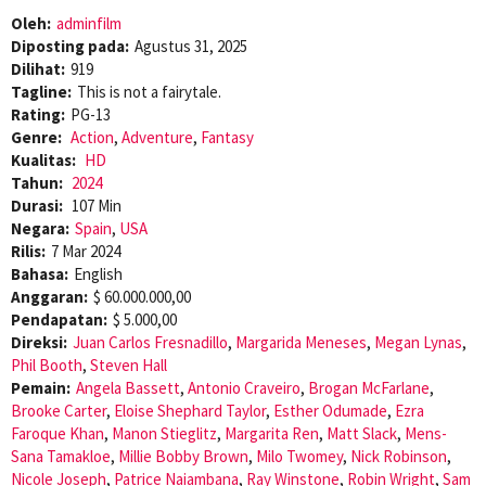
Oleh:
adminfilm
Diposting pada:
Agustus 31, 2025
Dilihat:
919
Tagline:
This is not a fairytale.
Rating:
PG-13
Genre:
Action
,
Adventure
,
Fantasy
Kualitas:
HD
Tahun:
2024
Durasi:
107 Min
Negara:
Spain
,
USA
Rilis:
7 Mar 2024
Bahasa:
English
Anggaran:
$ 60.000.000,00
Pendapatan:
$ 5.000,00
Direksi:
Juan Carlos Fresnadillo
,
Margarida Meneses
,
Megan Lynas
,
Phil Booth
,
Steven Hall
Pemain:
Angela Bassett
,
Antonio Craveiro
,
Brogan McFarlane
,
Brooke Carter
,
Eloise Shephard Taylor
,
Esther Odumade
,
Ezra
Faroque Khan
,
Manon Stieglitz
,
Margarita Ren
,
Matt Slack
,
Mens-
Sana Tamakloe
,
Millie Bobby Brown
,
Milo Twomey
,
Nick Robinson
,
Nicole Joseph
,
Patrice Naiambana
,
Ray Winstone
,
Robin Wright
,
Sam