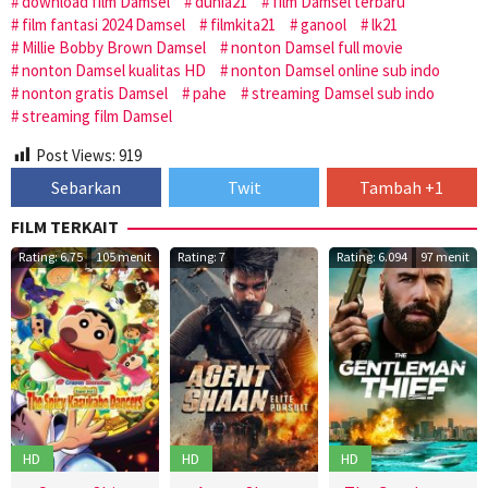
download film Damsel
dunia21
film Damsel terbaru
film fantasi 2024 Damsel
filmkita21
ganool
lk21
Millie Bobby Brown Damsel
nonton Damsel full movie
nonton Damsel kualitas HD
nonton Damsel online sub indo
nonton gratis Damsel
pahe
streaming Damsel sub indo
streaming film Damsel
Post Views:
919
Sebarkan
Twit
Tambah +1
FILM TERKAIT
Rating: 6.75
105 menit
Rating: 7
Rating: 6.094
97 menit
HD
HD
HD