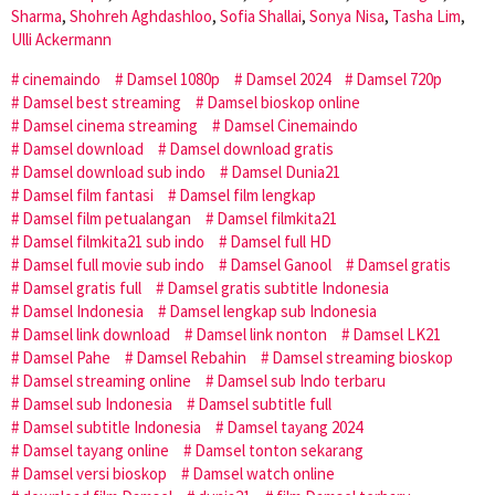
Sharma
,
Shohreh Aghdashloo
,
Sofia Shallai
,
Sonya Nisa
,
Tasha Lim
,
Ulli Ackermann
cinemaindo
Damsel 1080p
Damsel 2024
Damsel 720p
Damsel best streaming
Damsel bioskop online
Damsel cinema streaming
Damsel Cinemaindo
Damsel download
Damsel download gratis
Damsel download sub indo
Damsel Dunia21
Damsel film fantasi
Damsel film lengkap
Damsel film petualangan
Damsel filmkita21
Damsel filmkita21 sub indo
Damsel full HD
Damsel full movie sub indo
Damsel Ganool
Damsel gratis
Damsel gratis full
Damsel gratis subtitle Indonesia
Damsel Indonesia
Damsel lengkap sub Indonesia
Damsel link download
Damsel link nonton
Damsel LK21
Damsel Pahe
Damsel Rebahin
Damsel streaming bioskop
Damsel streaming online
Damsel sub Indo terbaru
Damsel sub Indonesia
Damsel subtitle full
Damsel subtitle Indonesia
Damsel tayang 2024
Damsel tayang online
Damsel tonton sekarang
Damsel versi bioskop
Damsel watch online