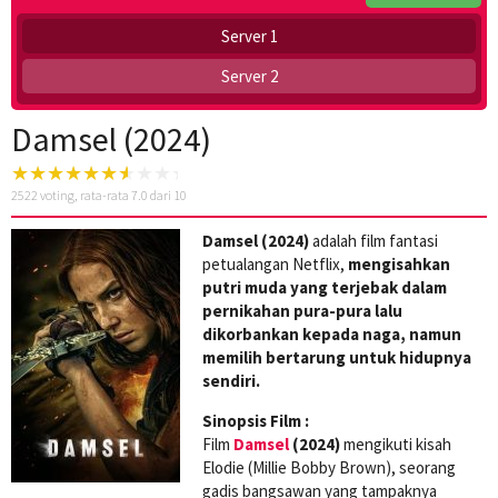
Server 1
Server 2
Damsel (2024)
2522
voting, rata-rata
7.0
dari 10
Damsel (2024)
adalah film fantasi
petualangan Netflix,
mengisahkan
putri muda yang terjebak dalam
pernikahan pura-pura lalu
dikorbankan kepada naga, namun
memilih bertarung untuk hidupnya
sendiri.
Sinopsis Film :
Film
Damsel
(2024)
mengikuti kisah
Elodie (Millie Bobby Brown), seorang
gadis bangsawan yang tampaknya