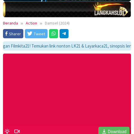
Beranda
Action
Damsel (2024)
Sharer
Tweet
ilmkita21! Temukan link nonton LK21 & Layarkaca21, sinopsis lengkap, d
Download