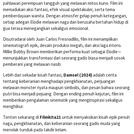
pahlawan perempuan tangguh yang melawan mitos kuno. Film ini
memadukan aksi fantasi, efek visual spektakuler, serta tema
pemberdayaan wanita. Dengan atmosfer gelap penuh ketegangan,
setiap adegan Elodie melawan naga dan berusaha bertahan hidup di
gua terasa menegangkan sekaligus emosional.
Disutradarai oleh Juan Carlos Fresnadillo, film ini menampilkan
sinematografi epik, desain produksi megah, dan aksi laga intens.
Millie Bobby Brown memberikan performa kuat sebagai Elodie—
menunjukkan transformasi dari seorang gadis biasa menjadi sosok
pemberani yang melawan nasib.
Lebih dari sekadar kisah fantasi,
Damsel (2024)
adalah cerita
tentang keberanian menghadapi pengkhianatan, perjuangan
melawan monster nyata maupun simbolis, dan pesan bahwa seorang
putri bisa menjadi pejuang. Dengan ending penuh kejutan, film ini
memberikan pengalaman sinematik yang menginspirasi sekaligus
menghibur.
Tonton sekarang di
Filmkita21
untuk menyaksikan kisah epik penuh
naga, pengkhianatan, dan keberanian seorang gadis muda yang
menolak tunduk pada takdir kelam.