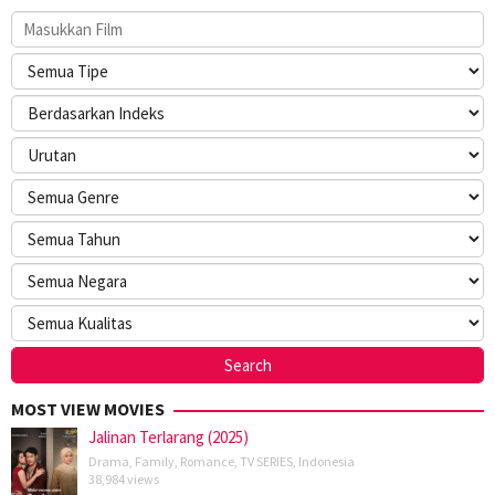
MOST VIEW MOVIES
Jalinan Terlarang (2025)
Drama
,
Family
,
Romance
,
TV SERIES
,
Indonesia
38,984 views