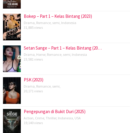
Bokep – Part 1 – Kelas Bintang (2023)
Drama
,
Romance
,
semi
,
Indonesia
31,885 views
Setan Sange – Part 1 – Kelas Bintang (20…
Drama
,
Horror
,
Romance
,
semi
,
Indonesia
23,581 views
PSK (2023)
Drama
,
Romance
,
semi
,
20,171 views
Pengepungan di Bukit Duri (2025)
Action
,
Crime
,
Thriller
,
Indonesia
,
USA
19,140 views