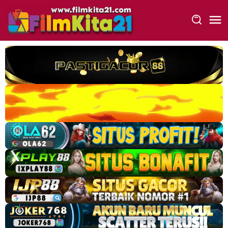
Loncat
ke
konten