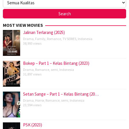
MOST VIEW MOVIES
Jalinan Terlarang (2025)
Drama
,
Family
,
Romance
,
TV SERIES
,
Indonesia
38,993 views
Bokep – Part 1 – Kelas Bintang (2023)
Drama
,
Romance
,
semi
,
Indonesia
31,897 views
Setan Sange – Part 1 – Kelas Bintang (20…
Drama
,
Horror
,
Romance
,
semi
,
Indonesia
23,594 views
PSK (2023)