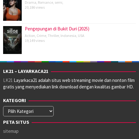
Drama
,
Romance
,
semi
,
20,186 views
Pengepungan di Bukit Duri (2025)
Action
,
Crime
,
Thriller
,
Indonesia
,
USA
19,149 views
LK21 – LAYARKACA21
LK21
Layarkaca21 adalah situs web streaming movie dan nonton film
gratis yang menyediakan link download dengan kwalitas gambar HD.
KATEGORI
Kategori
PETA SITUS
sitemap