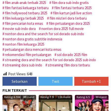
film anak-anak terbaik 2025
film dora sub indo gratis
film fantasi keluarga terbaru
film fantasi terbaru 2025
film hollywood terbaru 2025
film kartun jadi live action
film keluarga terbaik 2025
film misteri dora terbaru
film pencarian kota emas
film petualangan dora 2025
movie sub indo dora
nonton dora 2025 full movie
nonton dora and the search for sol dorado sub indo
nonton dora gratis subtitle indonesia
nonton film keluarga 2025
petualangan dora mencari kota emas
rekomendasi film petualangan
sol dorado 2025 film
streaming dora and the search for sol dorado 2025 sub indo
streaming dora sub indo
streaming film dora terbaru
Post Views:
648
Sebarkan
Twit
Tambah +1
FILM TERKAIT
Rating: 6.594
88 menit
Rating: 7.9
116 menit
Rating: 6.5
93 menit