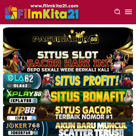
Loncat
ke
konten