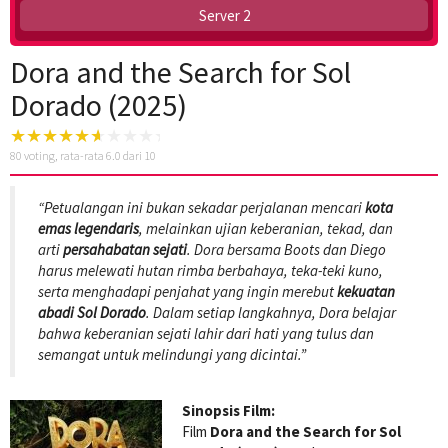
Server 2
Dora and the Search for Sol
Dorado (2025)
80
voting, rata-rata
6.0
dari 10
“Petualangan ini bukan sekadar perjalanan mencari
kota
emas legendaris
, melainkan ujian keberanian, tekad, dan
arti
persahabatan sejati
. Dora bersama Boots dan Diego
harus melewati hutan rimba berbahaya, teka-teki kuno,
serta menghadapi penjahat yang ingin merebut
kekuatan
abadi Sol Dorado
. Dalam setiap langkahnya, Dora belajar
bahwa keberanian sejati lahir dari hati yang tulus dan
semangat untuk melindungi yang dicintai.”
Sinopsis Film:
Film
Dora and the Search for Sol