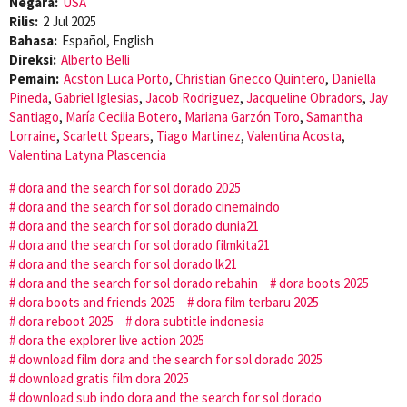
Negara:
USA
Rilis:
2 Jul 2025
Bahasa:
Español, English
Direksi:
Alberto Belli
Pemain:
Acston Luca Porto
,
Christian Gnecco Quintero
,
Daniella
Pineda
,
Gabriel Iglesias
,
Jacob Rodriguez
,
Jacqueline Obradors
,
Jay
Santiago
,
María Cecilia Botero
,
Mariana Garzón Toro
,
Samantha
Lorraine
,
Scarlett Spears
,
Tiago Martinez
,
Valentina Acosta
,
Valentina Latyna Plascencia
dora and the search for sol dorado 2025
dora and the search for sol dorado cinemaindo
dora and the search for sol dorado dunia21
dora and the search for sol dorado filmkita21
dora and the search for sol dorado lk21
dora and the search for sol dorado rebahin
dora boots 2025
dora boots and friends 2025
dora film terbaru 2025
dora reboot 2025
dora subtitle indonesia
dora the explorer live action 2025
download film dora and the search for sol dorado 2025
download gratis film dora 2025
download sub indo dora and the search for sol dorado