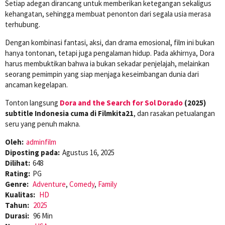
Setiap adegan dirancang untuk memberikan ketegangan sekaligus
kehangatan, sehingga membuat penonton dari segala usia merasa
terhubung.
Dengan kombinasi fantasi, aksi, dan drama emosional, film ini bukan
hanya tontonan, tetapi juga pengalaman hidup. Pada akhirnya, Dora
harus membuktikan bahwa ia bukan sekadar penjelajah, melainkan
seorang pemimpin yang siap menjaga keseimbangan dunia dari
ancaman kegelapan.
Tonton langsung
Dora and the Search for Sol Dorado
(2025)
subtitle Indonesia cuma di Filmkita21
, dan rasakan petualangan
seru yang penuh makna.
Oleh:
adminfilm
Diposting pada:
Agustus 16, 2025
Dilihat:
648
Rating:
PG
Genre:
Adventure
,
Comedy
,
Family
Kualitas:
HD
Tahun:
2025
Durasi:
96 Min