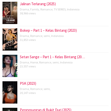
Jalinan Terlarang (2025)
Drama
,
Family
,
Romance
,
TV SERIES
,
Indonesia
38,966 views
Bokep – Part 1 – Kelas Bintang (2023)
Drama
,
Romance
,
semi
,
Indonesia
31,853 views
Setan Sange – Part 1 – Kelas Bintang (20…
Drama
,
Horror
,
Romance
,
semi
,
Indonesia
23,557 views
PSK (2023)
Drama
,
Romance
,
semi
,
20,147 views
Pengepungan di Bukit Duri (2025)