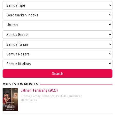
MOST VIEW MOVIES
Jalinan Terlarang (2025)
Drama
,
Family
,
Romance
,
TV SERIES
,
Indonesia
38,985 views