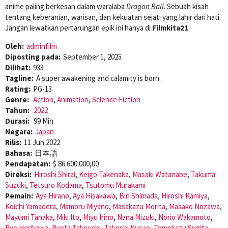
anime paling berkesan dalam waralaba
Dragon Ball
. Sebuah kisah
tentang keberanian, warisan, dan kekuatan sejati yang lahir dari hati.
Jangan lewatkan pertarungan epik ini hanya di
Filmkita21
.
Oleh:
adminfilm
Diposting pada:
September 1, 2025
Dilihat:
933
Tagline:
A super awakening and calamity is born.
Rating:
PG-13
Genre:
Action
,
Animation
,
Science Fiction
Tahun:
2022
Durasi:
99 Min
Negara:
Japan
Rilis:
11 Jun 2022
Bahasa:
日本語
Pendapatan:
$ 86.600.000,00
Direksi:
Hiroshi Shirai
,
Keigo Takenaka
,
Masaki Watanabe
,
Takuma
Suzuki
,
Tetsuro Kodama
,
Tsutomu Murakami
Pemain:
Aya Hirano
,
Aya Hisakawa
,
Bin Shimada
,
Hiroshi Kamiya
,
Koichi Yamadera
,
Mamoru Miyano
,
Masakazu Morita
,
Masako Nozawa
,
Mayumi Tanaka
,
Miki Ito
,
Miyu Irino
,
Nana Mizuki
,
Norio Wakamoto
,
Ryo Horikawa
,
Ryota Takeuchi
,
Takeshi Kusao
,
Tomokazu Sugita
,