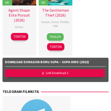
HD
HD
Agent Shaan
The Gentleman
Elite Pursuit
Thief (2026)
(2026)
Action
,
Crime
,
Thriller
,
USA
Action
31
Randall
5
TONTON
TRAILER
Jul
Emmett
Jul
2026
2025
TONTON
DOWNLOAD DORAGON BORU SUPA – SUPA HIRO (2022)
Link Download 1
TELEGRAM FILMKITA