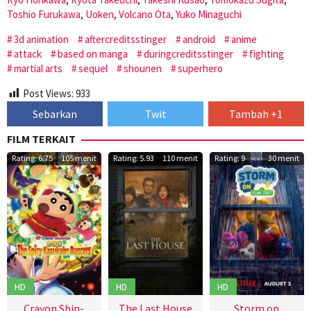
Toshio Furukawa
,
Uoken
,
Volcano Ota
,
Yuko Minaguchi
3d animation
aftercreditsstinger
android
anime
attack
based on manga
duringcreditsstinger
fighting
martial arts
sequel
shounen
superhero
Post Views:
933
Sebarkan
Twit
Tambah +1
FILM TERKAIT
Rating: 6.75
105 menit
Rating: 5.93
110 menit
Rating: 9
30 menit
HD
HD
HD
Crayon Shin-
The Last House
Storm on