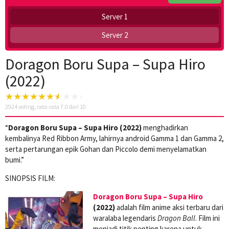
Server 1
Server 2
Doragon Boru Supa – Supa Hiro
(2022)
2924
voting, rata-rata
7.0
dari 10
“
Doragon Boru Supa – Supa Hiro (2022)
menghadirkan
kembalinya Red Ribbon Army, lahirnya android Gamma 1 dan Gamma 2,
serta pertarungan epik Gohan dan Piccolo demi menyelamatkan
bumi.”
SINOPSIS FILM:
Doragon Boru Supa – Supa Hiro
(2022)
adalah film anime aksi terbaru dari
waralaba legendaris
Dragon Ball
. Film ini
menjadi titik penting karena untuk