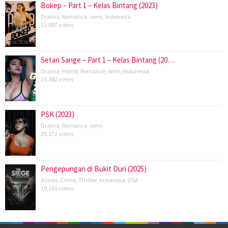
Bokep – Part 1 – Kelas Bintang (2023)
Drama
,
Romance
,
semi
,
Indonesia
31,887 views
Setan Sange – Part 1 – Kelas Bintang (20…
Drama
,
Horror
,
Romance
,
semi
,
Indonesia
23,582 views
PSK (2023)
Drama
,
Romance
,
semi
,
20,172 views
Pengepungan di Bukit Duri (2025)
Action
,
Crime
,
Thriller
,
Indonesia
,
USA
19,141 views