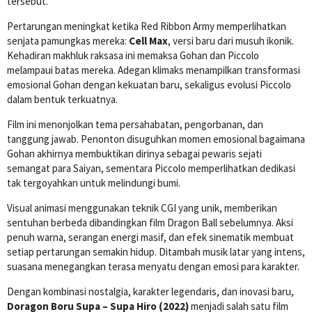
tersebut.
Pertarungan meningkat ketika Red Ribbon Army memperlihatkan
senjata pamungkas mereka:
Cell Max
, versi baru dari musuh ikonik.
Kehadiran makhluk raksasa ini memaksa Gohan dan Piccolo
melampaui batas mereka. Adegan klimaks menampilkan transformasi
emosional Gohan dengan kekuatan baru, sekaligus evolusi Piccolo
dalam bentuk terkuatnya.
Film ini menonjolkan tema persahabatan, pengorbanan, dan
tanggung jawab. Penonton disuguhkan momen emosional bagaimana
Gohan akhirnya membuktikan dirinya sebagai pewaris sejati
semangat para Saiyan, sementara Piccolo memperlihatkan dedikasi
tak tergoyahkan untuk melindungi bumi.
Visual animasi menggunakan teknik CGI yang unik, memberikan
sentuhan berbeda dibandingkan film Dragon Ball sebelumnya. Aksi
penuh warna, serangan energi masif, dan efek sinematik membuat
setiap pertarungan semakin hidup. Ditambah musik latar yang intens,
suasana menegangkan terasa menyatu dengan emosi para karakter.
Dengan kombinasi nostalgia, karakter legendaris, dan inovasi baru,
Doragon Boru Supa – Supa Hiro (2022)
menjadi salah satu film