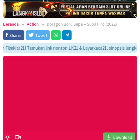
Beranda
Action
Doragon Boru Supa – Supa Hiro (2022)
Sharer
Tweet
kita21! Temukan link nonton LK21 & Layarkaca21, sinopsis lengkap, dan 
Download