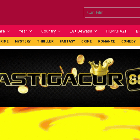
nre
Year
Country
18+ Dewasa
FILMKITA21
Bi
CRIME
MYSTERY
THRILLER
FANTASY
CRIME
ROMANCE
COMEDY