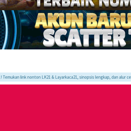
k nonton LK21 & Layarkaca21, sinopsis lengkap, dan alur cerita movie f