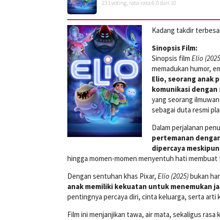
231
voting, rata-rata
6.0
dari 10
Kadang takdir terbesa
Sinopsis Film:
Sinopsis film
Elio (2025
memadukan humor, emo
Elio, seorang anak 
komunikasi dengan 
yang seorang ilmuwan d
sebagai duta resmi pla
Dalam perjalanan penu
pertemanan dengan 
dipercaya meskipun 
hingga momen-momen menyentuh hati membuat film
Dengan sentuhan khas Pixar,
Elio (2025)
bukan han
anak memiliki kekuatan untuk menemukan jat
pentingnya percaya diri, cinta keluarga, serta ar
Film ini menjanjikan tawa, air mata, sekaligus ras