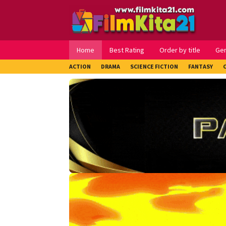
Loncat
ke
konten
Home
Best Rating
Order by title
Ge
ACTION
DRAMA
SCIENCE FICTION
FANTASY