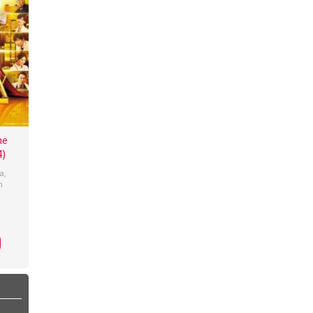
he
4)
a
,
n
ra