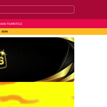
olink FILMKITA21
SEMI