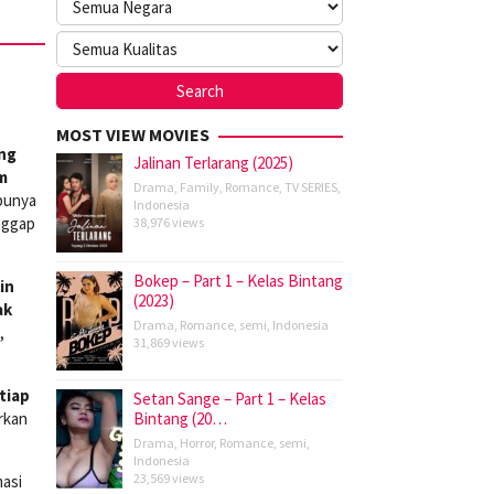
MOST VIEW MOVIES
ang
Jalinan Terlarang (2025)
m
Drama
,
Family
,
Romance
,
TV SERIES
,
ibunya
Indonesia
anggap
38,976 views
Bokep – Part 1 – Kelas Bintang
in
(2023)
ak
Drama
,
Romance
,
semi
,
Indonesia
,
31,869 views
tiap
Setan Sange – Part 1 – Kelas
rkan
Bintang (20…
Drama
,
Horror
,
Romance
,
semi
,
Indonesia
23,569 views
masi