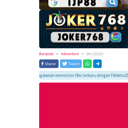
Beranda
Adventure
Elio (2025)
Sharer
Tweet
Nikmati pengalaman menonton film terbaru dengan Filmkita21! Temukan lin