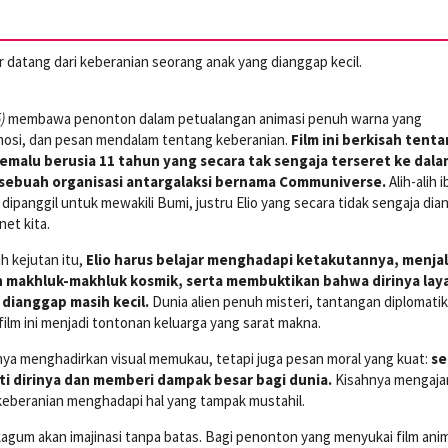
r datang dari keberanian seorang anak yang dianggap kecil.
)
membawa penonton dalam petualangan animasi penuh warna yang
si, dan pesan mendalam tentang keberanian.
Film ini berkisah tent
pemalu berusia 11 tahun yang secara tak sengaja terseret ke dala
sebuah organisasi antargalaksi bernama Communiverse.
Alih-alih 
ipanggil untuk mewakili Bumi, justru Elio yang secara tidak sengaja di
net kita.
h kejutan itu,
Elio harus belajar menghadapi ketakutannya, menjal
makhluk-makhluk kosmik, serta membuktikan bahwa dirinya lay
dianggap masih kecil.
Dunia alien penuh misteri, tantangan diplomatik
 ini menjadi tontonan keluarga yang sarat makna.
ya menghadirkan visual memukau, tetapi juga pesan moral yang kuat:
se
i dirinya dan memberi dampak besar bagi dunia.
Kisahnya mengaja
ti keberanian menghadapi hal yang tampak mustahil.
a kagum akan imajinasi tanpa batas. Bagi penonton yang menyukai film ani