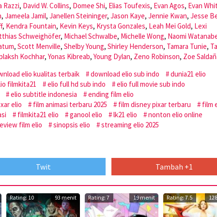
a Razzi
,
David W. Collins
,
Domee Shi
,
Elias Toufexis
,
Evan Agos
,
Evan Whi
n
,
Jameela Jamil
,
Janellen Steininger
,
Jason Kaye
,
Jennie Kwan
,
Jesse Be
f
,
Kendra Fountain
,
Kevin Keys
,
Krysta Gonzales
,
Leah Mei Gold
,
Lexi
tthias Schweighöfer
,
Michael Schwalbe
,
Michelle Wong
,
Naomi Watanab
Tatum
,
Scott Menville
,
Shelby Young
,
Shirley Henderson
,
Tamara Tunie
,
Ta
plaksh Kochhar
,
Yonas Kibreab
,
Young Dylan
,
Zeno Robinson
,
Zoe Saldañ
nload elio kualitas terbaik
download elio sub indo
dunia21 elio
lio filmkita21
elio full hd sub indo
elio full movie sub indo
elio subtitle indonesia
ending film elio
xar elio
film animasi terbaru 2025
film disney pixar terbaru
film 
asi
filmkita21 elio
ganool elio
lk21 elio
nonton elio online
eview film elio
sinopsis elio
streaming elio 2025
Twit
Tambah +1
Rating: 10
93 menit
Rating: 7
19 menit
Rating: 7.5
128