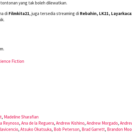
 tontonan yang tak boleh dilewatkan.
ma di
Filmkita21
, juga tersedia streaming di
Rebahin, LK21, Layarkaca
ik.
im.
ience Fiction
t
,
Madeline Sharafian
ra Reynoso
,
Ana de la Reguera
,
Andrew Kishino
,
Andrew Morgado
,
Andre
llavicencio
,
Atsuko Okatsuka
,
Bob Peterson
,
Brad Garrett
,
Brandon Moo