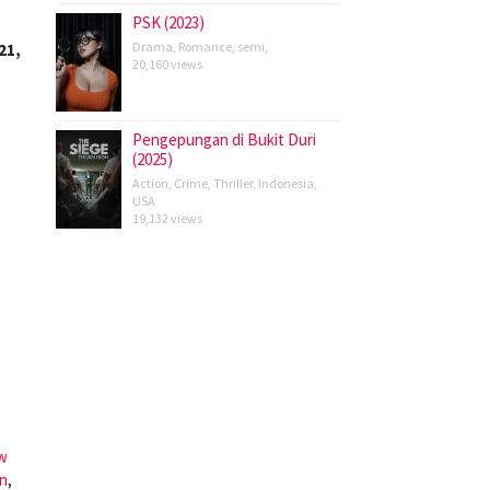
PSK (2023)
Drama
,
Romance
,
semi
,
21,
20,160 views
Pengepungan di Bukit Duri
(2025)
Action
,
Crime
,
Thriller
,
Indonesia
,
USA
19,132 views
w
n
,