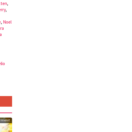
tten
,
rry
,
e
,
Noel
ra
a
elio
 menit