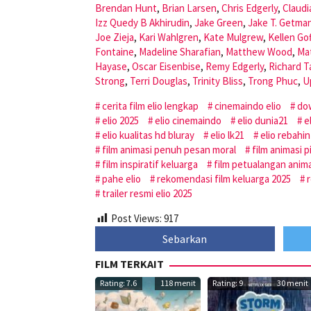
Brendan Hunt
,
Brian Larsen
,
Chris Edgerly
,
Claudi
Izz Quedy B Akhirudin
,
Jake Green
,
Jake T. Getma
Joe Zieja
,
Kari Wahlgren
,
Kate Mulgrew
,
Kellen Gof
Fontaine
,
Madeline Sharafian
,
Matthew Wood
,
Ma
Hayase
,
Oscar Eisenbise
,
Remy Edgerly
,
Richard 
Strong
,
Terri Douglas
,
Trinity Bliss
,
Trong Phuc
,
U
cerita film elio lengkap
cinemaindo elio
dow
elio 2025
elio cinemaindo
elio dunia21
e
elio kualitas hd bluray
elio lk21
elio rebahin
film animasi penuh pesan moral
film animasi pi
film inspiratif keluarga
film petualangan anim
pahe elio
rekomendasi film keluarga 2025
r
trailer resmi elio 2025
Post Views:
917
Sebarkan
FILM TERKAIT
Rating: 7.6
118 menit
Rating: 9
30 menit