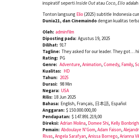
inspiratif seperti
Inside Out
atau
Coco
,
Elio
adalah
Tonton langsung
Elio
(2025) subtitle Indonesia cu
Dunia21, dan Cinemaindo
dengan kualitas terba
Oleh:
adminfilm
Diposting pada:
Agustus 19, 2025
Dilihat:
917
Tagline:
They asked for our leader. They got… h
Rating:
PG
Genre:
Adventure
,
Animation
,
Comedy
,
Family
,
Sc
Kualitas:
HD
Tahun:
2025
Durasi:
98 Min
Negara:
USA
Rilis:
18 Jun 2025
Bahasa:
English, Français, 日本語, Español
Anggaran:
$ 150.000.000,00
Pendapatan:
$ 147.891.219,00
Direksi:
Adrian Molina
,
Domee Shi
,
Kelly Bonbrigh
Pemain:
Abdoulaye N’Gom
,
Adam Faison
,
Alejand
Rivas
,
Angela Sarafyan
,
Anissa Borrego
,
Arianna Vi