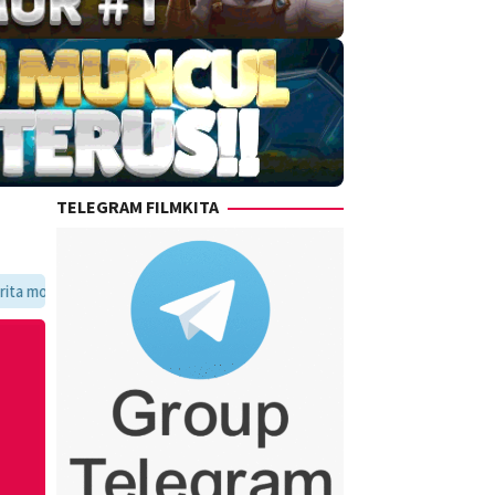
TELEGRAM FILMKITA
avoritmu dalam satu tempat yang praktis dan update setiap hari.