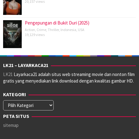
20,157 views
Pengepungan di Bukit Duri (2025)
Action
,
Crime
,
Thriller
,
Indonesia
,
USA
19,129 views
LK21 – LAYARKACA21
LK21
Layarkaca21 adalah situs web streaming movie dan nonton film
gratis yang menyediakan link download dengan kwalitas gambar HD.
KATEGORI
Kategori
PETA SITUS
sitemap