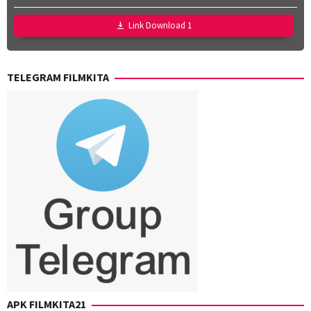
Effendi
,
Utari
Nurul
Nofita
Link Download 1
Ravika
TELEGRAM FILMKITA
APK FILMKITA21