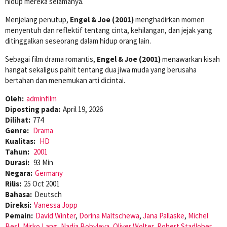
hidup mereka selamanya.
Menjelang penutup,
Engel & Joe (2001)
menghadirkan momen
menyentuh dan reflektif tentang cinta, kehilangan, dan jejak yang
ditinggalkan seseorang dalam hidup orang lain.
Sebagai film drama romantis,
Engel & Joe (2001)
menawarkan kisah
hangat sekaligus pahit tentang dua jiwa muda yang berusaha
bertahan dan menemukan arti dicintai.
Oleh:
adminfilm
Diposting pada:
April 19, 2026
Dilihat:
774
Genre:
Drama
Kualitas:
HD
Tahun:
2001
Durasi:
93 Min
Negara:
Germany
Rilis:
25 Oct 2001
Bahasa:
Deutsch
Direksi:
Vanessa Jopp
Pemain:
David Winter
,
Dorina Maltschewa
,
Jana Pallaske
,
Michel
Besl
,
Mirko Lang
,
Nadja Bobyleva
,
Oliver Wolter
,
Robert Stadlober
,