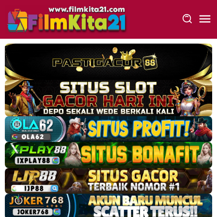
Loncat
ke
konten