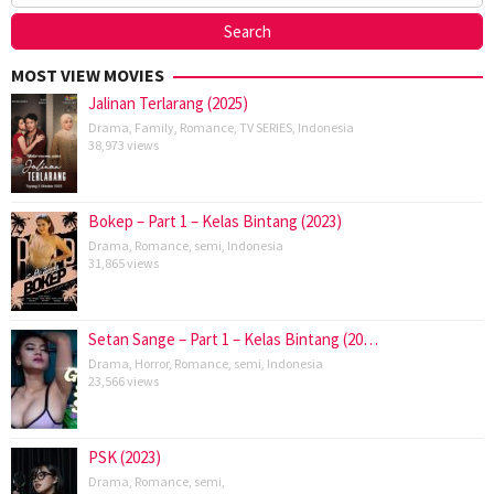
MOST VIEW MOVIES
Jalinan Terlarang (2025)
Drama
,
Family
,
Romance
,
TV SERIES
,
Indonesia
38,973 views
Bokep – Part 1 – Kelas Bintang (2023)
Drama
,
Romance
,
semi
,
Indonesia
31,865 views
Setan Sange – Part 1 – Kelas Bintang (20…
Drama
,
Horror
,
Romance
,
semi
,
Indonesia
23,566 views
PSK (2023)
Drama
,
Romance
,
semi
,