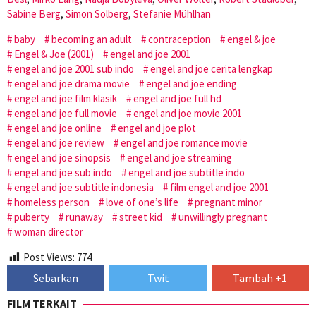
Sabine Berg
,
Simon Solberg
,
Stefanie Mühlhan
baby
becoming an adult
contraception
engel & joe
Engel & Joe (2001)
engel and joe 2001
engel and joe 2001 sub indo
engel and joe cerita lengkap
engel and joe drama movie
engel and joe ending
engel and joe film klasik
engel and joe full hd
engel and joe full movie
engel and joe movie 2001
engel and joe online
engel and joe plot
engel and joe review
engel and joe romance movie
engel and joe sinopsis
engel and joe streaming
engel and joe sub indo
engel and joe subtitle indo
engel and joe subtitle indonesia
film engel and joe 2001
homeless person
love of one’s life
pregnant minor
puberty
runaway
street kid
unwillingly pregnant
woman director
Post Views:
774
Sebarkan
Twit
Tambah +1
FILM TERKAIT