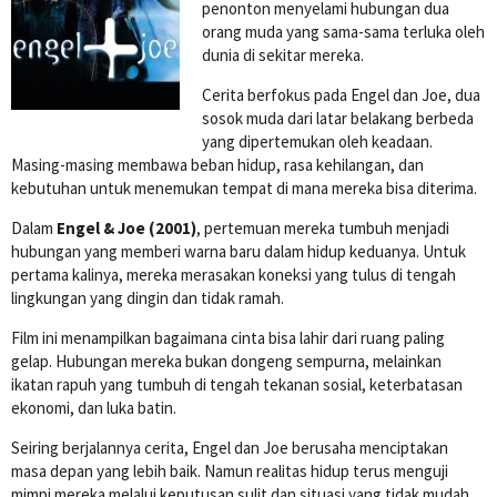
penonton menyelami hubungan dua
orang muda yang sama-sama terluka oleh
dunia di sekitar mereka.
Cerita berfokus pada Engel dan Joe, dua
sosok muda dari latar belakang berbeda
yang dipertemukan oleh keadaan.
Masing-masing membawa beban hidup, rasa kehilangan, dan
kebutuhan untuk menemukan tempat di mana mereka bisa diterima.
Dalam
Engel & Joe (2001)
, pertemuan mereka tumbuh menjadi
hubungan yang memberi warna baru dalam hidup keduanya. Untuk
pertama kalinya, mereka merasakan koneksi yang tulus di tengah
lingkungan yang dingin dan tidak ramah.
Film ini menampilkan bagaimana cinta bisa lahir dari ruang paling
gelap. Hubungan mereka bukan dongeng sempurna, melainkan
ikatan rapuh yang tumbuh di tengah tekanan sosial, keterbatasan
ekonomi, dan luka batin.
Seiring berjalannya cerita, Engel dan Joe berusaha menciptakan
masa depan yang lebih baik. Namun realitas hidup terus menguji
mimpi mereka melalui keputusan sulit dan situasi yang tidak mudah