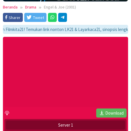
Beranda
Drama
Engel & Joe (2001)
Sharer
Tweet
mkita21! Temukan link nonton LK21 & Layarkaca21, sinopsis lengkap, dan 
Download
Server 1