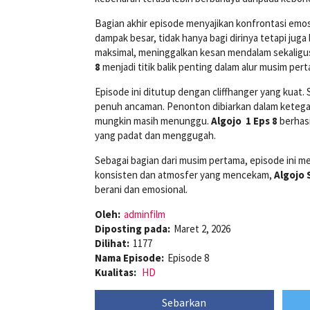
Bagian akhir episode menyajikan konfrontasi emo
dampak besar, tidak hanya bagi dirinya tetapi ju
maksimal, meninggalkan kesan mendalam sekaligus
8
menjadi titik balik penting dalam alur musim per
Episode ini ditutup dengan cliffhanger yang kuat
penuh ancaman. Penonton dibiarkan dalam ketega
mungkin masih menunggu.
Algojo 1 Eps 8
berhasi
yang padat dan menggugah.
Sebagai bagian dari musim pertama, episode ini 
konsisten dan atmosfer yang mencekam,
Algojo 
berani dan emosional.
Oleh:
adminfilm
Diposting pada:
Maret 2, 2026
Dilihat:
1177
Nama Episode:
Episode 8
Kualitas:
HD
Sebarkan