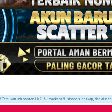
k nonton LK21 & Layarkaca21, sinopsis lengkap, dan alur cerita movie f