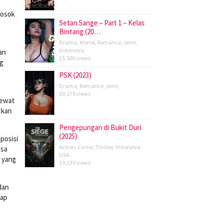
Sosok
Setan Sange – Part 1 – Kelas
Bintang (20…
Drama
,
Horror
,
Romance
,
semi
,
Indonesia
an
23,580 views
ng
PSK (2023)
Drama
,
Romance
,
semi
,
20,170 views
lewat
tkan
Pengepungan di Bukit Duri
(2025)
posisi
Action
,
Crime
,
Thriller
,
Indonesia
,
asa
USA
s yang
19,139 views
dan
tap