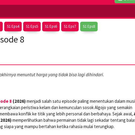
S1 Eps4
S1 Eps5
S1 Eps6
S1 Eps7
S1 Eps8
isode 8
khirnya menuntut harga yang tidak bisa lagi dihindari.
sode 8
(2026)
menjadi salah satu episode paling menentukan dalam mus
erangkaian peristiwa kelam dan kemunculan sosok Algojo yang semakin
 membawa konflik ke titik yang lebih personal dan berbahaya. Sejak awal,
(2026)
memperlihatkan bahwa permainan tidak lagi sekadar tentang bala
g siapa yang mampu bertahan ketika rahasia mulai terungkap.