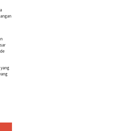
wa
egangan
an
sar
ode
 yang
 yang