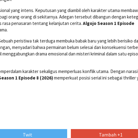
sional yang intens. Keputusan yang diambil oleh karakter utama memba
ga bagi orang-orang di sekitarnya. Adegan tersebut dibangun dengan ket
 rasa penasaran tentang kelanjutan cerita.
Algojo Season 1 Episode
tama.
. Sebuah peristiwa tak terduga membuka babak baru yang lebih berisiko d
ngan, menyadari bahwa permainan belum selesai dan konsekuensi terbe
l menggabungkan drama emosional dan misteri kriminal dalam satu epis
memperdalam karakter sekaligus memperluas konflik utama. Dengan narasi
Season 1 Episode 8 (2026)
memperkuat posisi serial ini sebagai thriller
Twit
Tambah +1