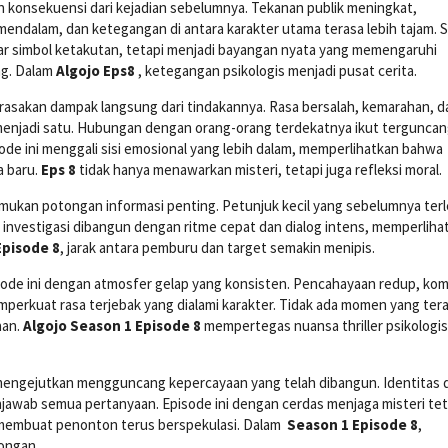
 konsekuensi dari kejadian sebelumnya. Tekanan publik meningkat,
mendalam, dan ketegangan di antara karakter utama terasa lebih tajam. 
adar simbol ketakutan, tetapi menjadi bayangan nyata yang memengaruhi
ng. Dalam
Algojo Eps8
, ketegangan psikologis menjadi pusat cerita.
asakan dampak langsung dari tindakannya. Rasa bersalah, kemarahan, d
enjadi satu. Hubungan dengan orang-orang terdekatnya ikut tergunca
ode ini menggali sisi emosional yang lebih dalam, memperlihatkan bahwa
a baru.
Eps 8
tidak hanya menawarkan misteri, tetapi juga refleksi moral.
nemukan potongan informasi penting. Petunjuk kecil yang sebelumnya ter
an investigasi dibangun dengan ritme cepat dan dialog intens, memperliha
Episode 8
, jarak antara pemburu dan target semakin menipis.
ode ini dengan atmosfer gelap yang konsisten. Pencahayaan redup, kom
perkuat rasa terjebak yang dialami karakter. Tidak ada momen yang ter
aan.
Algojo Season 1 Episode 8
mempertegas nuansa thriller psikologi
engejutkan mengguncang kepercayaan yang telah dibangun. Identitas 
jawab semua pertanyaan. Episode ini dengan cerdas menjaga misteri te
 membuat penonton terus berspekulasi. Dalam
Season 1 Episode 8
,
ongan.