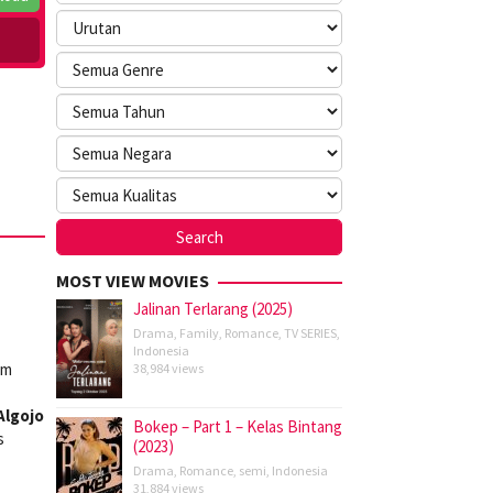
MOST VIEW MOVIES
Jalinan Terlarang (2025)
Drama
,
Family
,
Romance
,
TV SERIES
,
Indonesia
im
38,984 views
Algojo
Bokep – Part 1 – Kelas Bintang
s
(2023)
Drama
,
Romance
,
semi
,
Indonesia
31,884 views