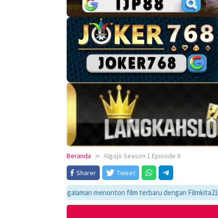
Beranda
Algojo Season 1 Episode 8
Sharer
Tweet
Nikmati pengalaman menonton film terbaru dengan Filmkita21! Temukan lin