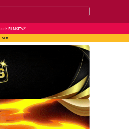
olink FILMKITA21
SEMI