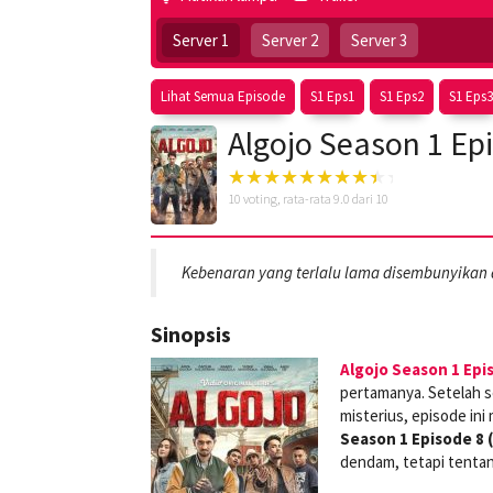
Server 1
Server 2
Server 3
Lihat Semua Episode
S1 Eps1
S1 Eps2
S1 Eps3
Algojo Season 1 Ep
10
voting, rata-rata
9.0
dari 10
Kebenaran yang terlalu lama disembunyikan a
Sinopsis
Algojo Season 1 Epi
pertamanya. Setelah s
misterius, episode ini
Season 1 Episode 8 
dendam, tetapi tentan