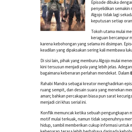
Episode dibuka dengan
penyelidikan semakin 
Algojo tidak lagi sek
keputusan setiap ora
Tokoh utama mulai mer
keraguan bercampur m
karena kebohongan yang selama ini disimpan. Epis
keadilan yang dipaksakan sering kali membawa luk
Di sisi lain, pihak yang memburu Algojo mulai me
kini tersusun menjadi pola yang lebih jelas. Adeg
bagaimana kebenaran perlahan mendekat. Dalam
Rahabi Mandra sebagai kreator menghadirkan epis
ruang sempit, dan desain suara yang menekan mem
aman; bahkan percakapan biasa pun sarat kecurig
menjadi ciri khas serial ini.
Konflik memuncak ketika sebuah pengungkapan m
motif mulai terkuak, namun tidak sepenuhnya men
hidup, sambil memberikan cukup informasi untuk
kebenaran terasa lebih berbahaya daripada keboh