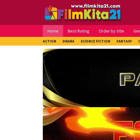
Loncat
ke
konten
Home
Best Rating
Order by title
Ge
ACTION
DRAMA
SCIENCE FICTION
FANTASY