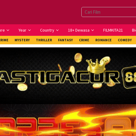
nre
Year
Country
18+ Dewasa
FILMKITA21
Bi
CRIME
MYSTERY
THRILLER
FANTASY
CRIME
ROMANCE
COMEDY