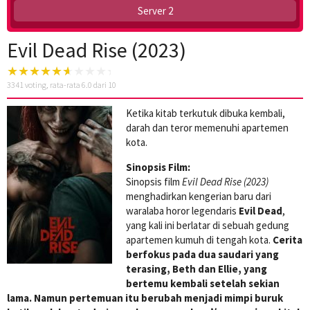
Server 2
Evil Dead Rise (2023)
3341
voting, rata-rata
6.0
dari 10
Ketika kitab terkutuk dibuka kembali,
darah dan teror memenuhi apartemen
kota.
Sinopsis Film:
Sinopsis film
Evil Dead Rise (2023)
menghadirkan kengerian baru dari
waralaba horor legendaris
Evil Dead
,
yang kali ini berlatar di sebuah gedung
apartemen kumuh di tengah kota.
Cerita
berfokus pada dua saudari yang
terasing, Beth dan Ellie, yang
bertemu kembali setelah sekian
lama. Namun pertemuan itu berubah menjadi mimpi buruk