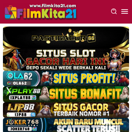
Loncat
ke
konten