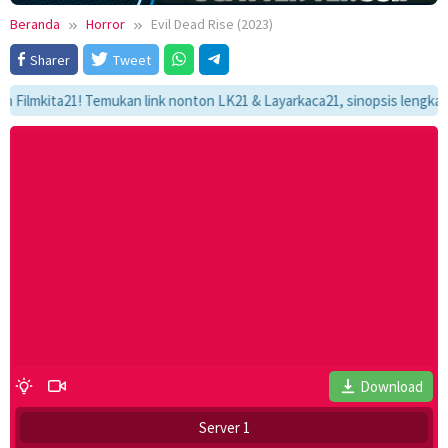
Beranda
Horror
Evil Dead Rise (2023)
Sharer
Tweet
kita21! Temukan link nonton LK21 & Layarkaca21, sinopsis lengkap, dan 
Download
Server 1