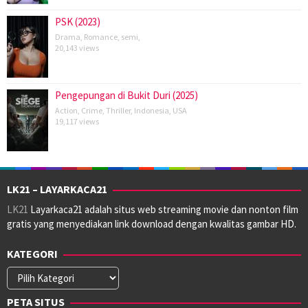
PSK (2023)
Drama
,
Romance
,
semi
,
20,143 views
Pengepungan di Bukit Duri (2025)
Action
,
Crime
,
Thriller
,
Indonesia
,
USA
19,117 views
LK21 – LAYARKACA21
LK21
Layarkaca21 adalah situs web streaming movie dan nonton film
gratis yang menyediakan link download dengan kwalitas gambar HD.
KATEGORI
Kategori
PETA SITUS