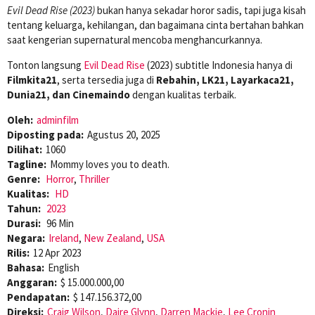
Evil Dead Rise (2023)
bukan hanya sekadar horor sadis, tapi juga kisah
tentang keluarga, kehilangan, dan bagaimana cinta bertahan bahkan
saat kengerian supernatural mencoba menghancurkannya.
Tonton langsung
Evil Dead Rise
(2023) subtitle Indonesia hanya di
Filmkita21
, serta tersedia juga di
Rebahin, LK21, Layarkaca21,
Dunia21, dan Cinemaindo
dengan kualitas terbaik.
Oleh:
adminfilm
Diposting pada:
Agustus 20, 2025
Dilihat:
1060
Tagline:
Mommy loves you to death.
Genre:
Horror
,
Thriller
Kualitas:
HD
Tahun:
2023
Durasi:
96 Min
Negara:
Ireland
,
New Zealand
,
USA
Rilis:
12 Apr 2023
Bahasa:
English
Anggaran:
$ 15.000.000,00
Pendapatan:
$ 147.156.372,00
Direksi:
Craig Wilson
,
Daire Glynn
,
Darren Mackie
,
Lee Cronin