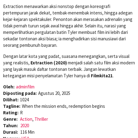
Extraction menawarkan aksi nonstop dengan koreografi
pertempuran jarak dekat, tembak-menembak intens, hingga adegan
kejar-kejaran spektakuler. Penonton akan merasakan adrenalin yang
tidak pernah turun sejak awal hingga akhir. Selain itu, narasi yang
memperlihatkan pergulatan batin Tyler membuat film ini lebih dari
sekadar tontonan aksi biasa; ia menghadirkan sisi manusiawi dari
seorang pembunuh bayaran.
Dengan latar kota yang padat, suasana menegangkan, serta visual
yang realistis,
Extraction (2020)
menjadi salah satu film aksi modern
yang layak masuk daftar tontonan terbaik. Jangan lewatkan
ketegangan misi penyelamatan Tyler hanya di
Filmkita21
.
Oleh:
adminfilm
Diposting pada:
Agustus 20, 2025
Dilihat:
1024
Tagline:
When the mission ends, redemption begins
Rating:
R
Genre:
Action
,
Thriller
Tahun:
2020
Durasi:
116 Min