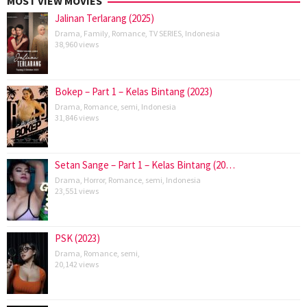
MOST VIEW MOVIES
Jalinan Terlarang (2025)
Drama
,
Family
,
Romance
,
TV SERIES
,
Indonesia
38,960 views
Bokep – Part 1 – Kelas Bintang (2023)
Drama
,
Romance
,
semi
,
Indonesia
31,846 views
Setan Sange – Part 1 – Kelas Bintang (20…
Drama
,
Horror
,
Romance
,
semi
,
Indonesia
23,551 views
PSK (2023)
Drama
,
Romance
,
semi
,
20,142 views