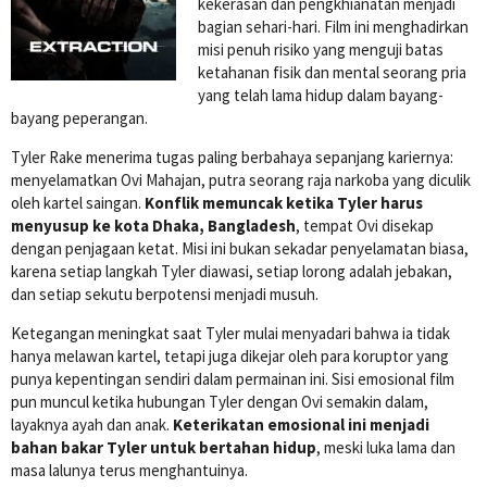
kekerasan dan pengkhianatan menjadi
bagian sehari-hari. Film ini menghadirkan
misi penuh risiko yang menguji batas
ketahanan fisik dan mental seorang pria
yang telah lama hidup dalam bayang-
bayang peperangan.
Tyler Rake menerima tugas paling berbahaya sepanjang kariernya:
menyelamatkan Ovi Mahajan, putra seorang raja narkoba yang diculik
oleh kartel saingan.
Konflik memuncak ketika Tyler harus
menyusup ke kota Dhaka, Bangladesh
, tempat Ovi disekap
dengan penjagaan ketat. Misi ini bukan sekadar penyelamatan biasa,
karena setiap langkah Tyler diawasi, setiap lorong adalah jebakan,
dan setiap sekutu berpotensi menjadi musuh.
Ketegangan meningkat saat Tyler mulai menyadari bahwa ia tidak
hanya melawan kartel, tetapi juga dikejar oleh para koruptor yang
punya kepentingan sendiri dalam permainan ini. Sisi emosional film
pun muncul ketika hubungan Tyler dengan Ovi semakin dalam,
layaknya ayah dan anak.
Keterikatan emosional ini menjadi
bahan bakar Tyler untuk bertahan hidup
, meski luka lama dan
masa lalunya terus menghantuinya.