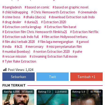
bangladesh
based on comic
based on graphic novel
child kidnapping
Chris Hemsworth Extraction
cinemaindo
crime boss
dhaka (dacca)
download Extraction sub Indo
drug dealer
dunia21
Extraction 2020
Extraction cerita lengkap
Extraction film barat
Extraction film Chris Hemsworth filmkita21
Extraction Netflix
Extraction sub Indo full
film action Hollywood terbaru
film aksi terbaik 2020
film laga menegangkan
ganool
india
lk21
mercenary
misi penyelamatan film
mumbai (bombay)
nonton Extraction 2020
pahe
rescue mission
streaming Extraction full movie
Tyler Rake Extraction
Post Views:
1,024
Sebarkan
Twit
Tambah +1
FILM TERKAIT
Rating: 6.094
97 menit
Rating: 7.3
113 menit
Rating: 5.9
83 menit