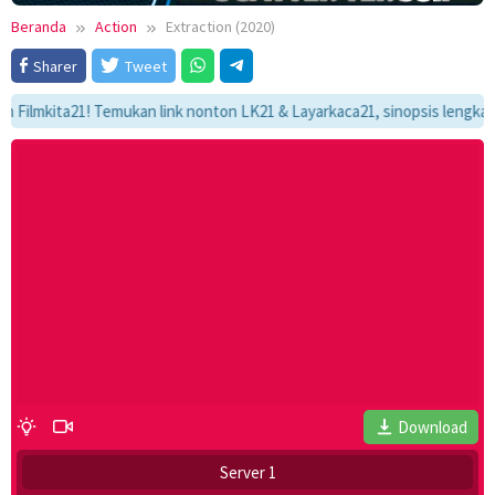
Beranda
Action
Extraction (2020)
Sharer
Tweet
kita21! Temukan link nonton LK21 & Layarkaca21, sinopsis lengkap, dan 
Download
Server 1