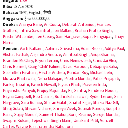
Negara:
USA
Rilis:
23 Apr 2020
Bahasa:
বাংলা, English, हिन्दी
Anggaran:
$ 65.000.000,00
Direksi:
Ananya Rane
,
Ari Costa
,
Deborah Antoniou
,
Frances
Stafford
,
Inthira Sawantrat
,
Jon Mallard
,
Krishan Pratap Singh
,
Kristin Witcombe
,
Lee Cleary
,
Sam Hargrave
,
Supat Rangsipat
,
Thayr
Harris
Pemain:
Aarti Kulkarni
,
Abhinav Srivastana
,
Adam Bessa
,
Aditya Paul
,
Akshat Pathak
,
Alejandro Anduze
,
Amritpal Singh
,
Anup Sharma
,
Brandon McClary
,
Bryon Lerum
,
Chris Hemsworth
,
Chris Jai Alex
,
Chris Romrell
,
Craig ‘Chili’ Palmer
,
David Harbour
,
Debapriya Saha
,
Golshifteh Farahani
,
Héctor Andreu
,
Kundan Roy
,
Michael Lehr
,
Mutaza Khatawala
,
Neha Mahajan
,
Pabitra Mondal
,
Pallas Prajapati
,
Pankaj Tripathi
,
Patrick Newall
,
Piyush Khati
,
Praveen Indu
,
Priyanshu Painyuli
,
Projoy Majumdar
,
Raj Santra
,
Randeep Hooda
,
Rayna Campbell
,
Rob Collins
,
Rudhraksh Jaiswal
,
Ryder Lerum
,
Sam
Hargrave
,
Sara Rumao
,
Sharan Gulati
,
Shataf Figar
,
Shazia Naz Gill
,
Shitij Gulati
,
Shivam Vichare
,
Shreya Vivek
,
Sounak Kundu
,
Sudipto
Balav
,
Sujay Mondal
,
Sumeet Thakur
,
Suraj Rikame
,
Surojit Mondal
,
Swapnil Kokam
,
Tejeshwar Singh Mann
,
Umakant Patil
,
Vonzell
Carter
,
Wayne Blair
,
Yatendra Bahuguna