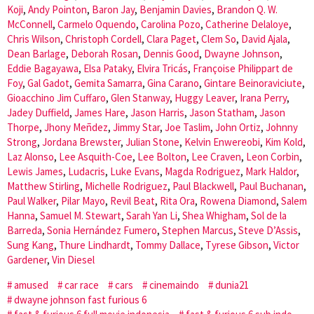
Koji
,
Andy Pointon
,
Baron Jay
,
Benjamin Davies
,
Brandon Q. W.
McConnell
,
Carmelo Oquendo
,
Carolina Pozo
,
Catherine Delaloye
,
Chris Wilson
,
Christoph Cordell
,
Clara Paget
,
Clem So
,
David Ajala
,
Dean Barlage
,
Deborah Rosan
,
Dennis Good
,
Dwayne Johnson
,
Eddie Bagayawa
,
Elsa Pataky
,
Elvira Tricás
,
Françoise Philippart de
Foy
,
Gal Gadot
,
Gemita Samarra
,
Gina Carano
,
Gintare Beinoraviciute
,
Gioacchino Jim Cuffaro
,
Glen Stanway
,
Huggy Leaver
,
Irana Perry
,
Jadey Duffield
,
James Hare
,
Jason Harris
,
Jason Statham
,
Jason
Thorpe
,
Jhony Meñdez
,
Jimmy Star
,
Joe Taslim
,
John Ortiz
,
Johnny
Strong
,
Jordana Brewster
,
Julian Stone
,
Kelvin Enwereobi
,
Kim Kold
,
Laz Alonso
,
Lee Asquith-Coe
,
Lee Bolton
,
Lee Craven
,
Leon Corbin
,
Lewis James
,
Ludacris
,
Luke Evans
,
Magda Rodriguez
,
Mark Haldor
,
Matthew Stirling
,
Michelle Rodriguez
,
Paul Blackwell
,
Paul Buchanan
,
Paul Walker
,
Pilar Mayo
,
Revil Beat
,
Rita Ora
,
Rowena Diamond
,
Salem
Hanna
,
Samuel M. Stewart
,
Sarah Yan Li
,
Shea Whigham
,
Sol de la
Barreda
,
Sonia Hernández Fumero
,
Stephen Marcus
,
Steve D’Assis
,
Sung Kang
,
Thure Lindhardt
,
Tommy Dallace
,
Tyrese Gibson
,
Victor
Gardener
,
Vin Diesel
amused
car race
cars
cinemaindo
dunia21
dwayne johnson fast furious 6