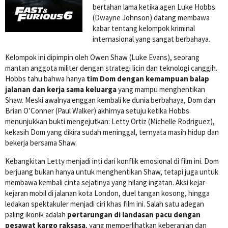
bertahan lama ketika agen Luke Hobbs
(Dwayne Johnson) datang membawa
kabar tentang kelompok kriminal
internasional yang sangat berbahaya.
Kelompok ini dipimpin oleh Owen Shaw (Luke Evans), seorang
mantan anggota militer dengan strategi licin dan teknologi canggih.
Hobbs tahu bahwa hanya
tim Dom dengan kemampuan balap
jalanan dan kerja sama keluarga
yang mampu menghentikan
Shaw. Meski awalnya enggan kembali ke dunia berbahaya, Dom dan
Brian O’Conner (Paul Walker) akhirnya setuju ketika Hobbs
menunjukkan bukti mengejutkan: Letty Ortiz (Michelle Rodriguez),
kekasih Dom yang dikira sudah meninggal, ternyata masih hidup dan
bekerja bersama Shaw.
Kebangkitan Letty menjadi inti dari konflik emosional di film ini. Dom
berjuang bukan hanya untuk menghentikan Shaw, tetapi juga untuk
membawa kembali cinta sejatinya yang hilang ingatan. Aksi kejar-
kejaran mobil di jalanan kota London, duel tangan kosong, hingga
ledakan spektakuler menjadi ciri khas film ini. Salah satu adegan
paling ikonik adalah
pertarungan di landasan pacu dengan
pesawat kargo raksasa
, yang memperlihatkan keberanian dan