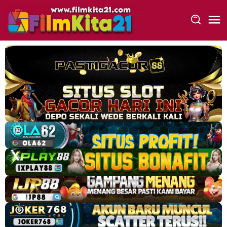
Loncat
ke
konten