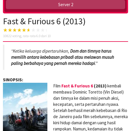
Server 2
Fast & Furious 6 (2013)
10822
voting, rata-rata
6.0
dari 10
“Ketika keluarga dipertaruhkan,
Dom dan timnya harus
memilih antara kebebasan pribadi atau melawan musuh
paling berbahaya yang pernah mereka hadapi
.”
SINOPSIS:
Film
Fast & Furious 6
(2013)
kembali
membawa Dominic Toretto (Vin Diesel)
dan timnya ke dalam misi penuh aksi,
kecepatan, serta pertaruhan nyawa.
Setelah berhasil meraih kebebasan di Rio
de Janeiro pada film sebelumnya, mereka
kini hidup damai dengan uang hasil
rampokan. Namun, kedamaian itu tidak