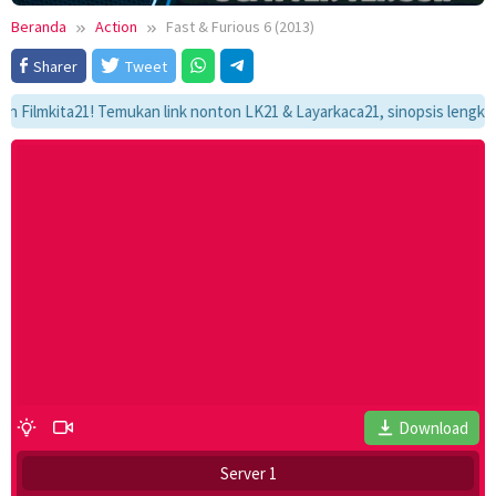
Beranda
Action
Fast & Furious 6 (2013)
Sharer
Tweet
kita21! Temukan link nonton LK21 & Layarkaca21, sinopsis lengkap, dan 
Download
Server 1