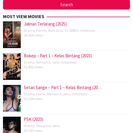
MOST VIEW MOVIES
Jalinan Terlarang (2025)
Drama
,
Family
,
Romance
,
TV SERIES
,
Indonesia
38,964 views
Bokep – Part 1 – Kelas Bintang (2023)
Drama
,
Romance
,
semi
,
Indonesia
31,851 views
Setan Sange – Part 1 – Kelas Bintang (20…
Drama
,
Horror
,
Romance
,
semi
,
Indonesia
23,554 views
PSK (2023)
Drama
,
Romance
,
semi
,
20,145 views