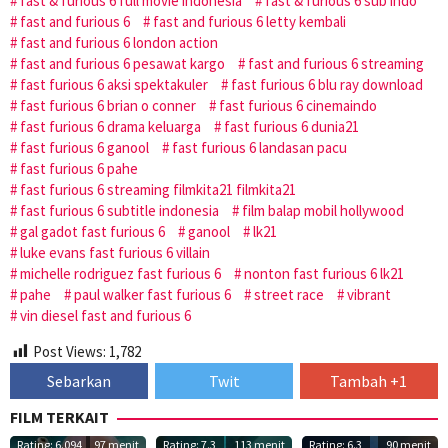
fast & furious 6 full movie indonesia
fast & furious 6 sub indo
fast and furious 6
fast and furious 6 letty kembali
fast and furious 6 london action
fast and furious 6 pesawat kargo
fast and furious 6 streaming
fast furious 6 aksi spektakuler
fast furious 6 blu ray download
fast furious 6 brian o conner
fast furious 6 cinemaindo
fast furious 6 drama keluarga
fast furious 6 dunia21
fast furious 6 ganool
fast furious 6 landasan pacu
fast furious 6 pahe
fast furious 6 streaming filmkita21 filmkita21
fast furious 6 subtitle indonesia
film balap mobil hollywood
gal gadot fast furious 6
ganool
lk21
luke evans fast furious 6 villain
michelle rodriguez fast furious 6
nonton fast furious 6 lk21
pahe
paul walker fast furious 6
street race
vibrant
vin diesel fast and furious 6
Post Views:
1,782
Sebarkan
Twit
Tambah +1
FILM TERKAIT
Rating: 6.094
97 menit
Rating: 7.3
113 menit
Rating: 6.3
90 menit