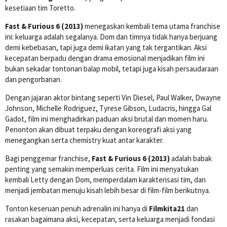
kesetiaan tim Toretto.
Fast & Furious 6 (2013)
menegaskan kembali tema utama franchise
ini: keluarga adalah segalanya. Dom dan timnya tidak hanya berjuang
demi kebebasan, tapi juga demi ikatan yang tak tergantikan. Aksi
kecepatan berpadu dengan drama emosional menjadikan film ini
bukan sekadar tontonan balap mobil, tetapi juga kisah persaudaraan
dan pengorbanan.
Dengan jajaran aktor bintang seperti Vin Diesel, Paul Walker, Dwayne
Johnson, Michelle Rodriguez, Tyrese Gibson, Ludacris, hingga Gal
Gadot, film ini menghadirkan paduan aksi brutal dan momen haru.
Penonton akan dibuat terpaku dengan koreografi aksi yang
menegangkan serta chemistry kuat antar karakter.
Bagi penggemar franchise,
Fast & Furious 6 (2013)
adalah babak
penting yang semakin memperluas cerita. Film ini menyatukan
kembali Letty dengan Dom, memperdalam karakterisasi tim, dan
menjadi jembatan menuju kisah lebih besar di film-film berikutnya.
Tonton keseruan penuh adrenalin ini hanya di
Filmkita21
dan
rasakan bagaimana aksi, kecepatan, serta keluarga menjadi fondasi