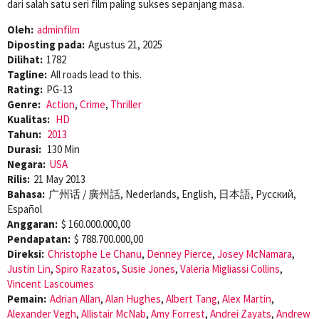
dari salah satu seri film paling sukses sepanjang masa.
Oleh:
adminfilm
Diposting pada:
Agustus 21, 2025
Dilihat:
1782
Tagline:
All roads lead to this.
Rating:
PG-13
Genre:
Action
,
Crime
,
Thriller
Kualitas:
HD
Tahun:
2013
Durasi:
130 Min
Negara:
USA
Rilis:
21 May 2013
Bahasa:
广州话 / 廣州話, Nederlands, English, 日本語, Pусский,
Español
Anggaran:
$ 160.000.000,00
Pendapatan:
$ 788.700.000,00
Direksi:
Christophe Le Chanu
,
Denney Pierce
,
Josey McNamara
,
Justin Lin
,
Spiro Razatos
,
Susie Jones
,
Valeria Migliassi Collins
,
Vincent Lascoumes
Pemain:
Adrian Allan
,
Alan Hughes
,
Albert Tang
,
Alex Martin
,
Alexander Vegh
,
Allistair McNab
,
Amy Forrest
,
Andrei Zayats
,
Andrew