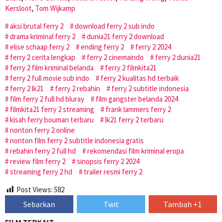
Kersloot
,
Tom Wijkamp
aksi brutal ferry 2
download ferry 2 sub indo
drama kriminal ferry 2
dunia21 ferry 2 download
elise schaap ferry 2
ending ferry 2
ferry 2 2024
ferry 2 cerita lengkap
ferry 2 cinemaindo
ferry 2 dunia21
ferry 2 film kriminal belanda
ferry 2 filmkita21
ferry 2 full movie sub indo
ferry 2 kualitas hd terbaik
ferry 2 lk21
ferry 2 rebahin
ferry 2 subtitle indonesia
film ferry 2 full hd bluray
film gangster belanda 2024
filmkita21 ferry 2 streaming
frank lammers ferry 2
kisah ferry bouman terbaru
lk21 ferry 2 terbaru
nonton ferry 2 online
nonton film ferry 2 subtitle indonesia gratis
rebahin ferry 2 full hd
rekomendasi film kriminal eropa
review film ferry 2
sinopsis ferry 2 2024
streaming ferry 2 hd
trailer resmi ferry 2
Post Views:
582
Sebarkan
Twit
Tambah +1