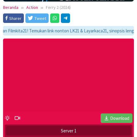
Beranda
Action
Ferry 2 (2024)
Sharer
Tweet
lmkita21! Temukan link nonton LK21 & Layarkaca21, sinopsis lengkap, da
Download
Server 1