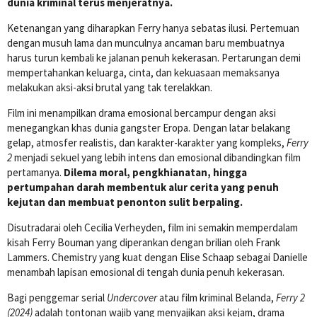
dunia kriminal terus menjeratnya.
Ketenangan yang diharapkan Ferry hanya sebatas ilusi. Pertemuan
dengan musuh lama dan munculnya ancaman baru membuatnya
harus turun kembali ke jalanan penuh kekerasan. Pertarungan demi
mempertahankan keluarga, cinta, dan kekuasaan memaksanya
melakukan aksi-aksi brutal yang tak terelakkan.
Film ini menampilkan drama emosional bercampur dengan aksi
menegangkan khas dunia gangster Eropa. Dengan latar belakang
gelap, atmosfer realistis, dan karakter-karakter yang kompleks,
Ferry
2
menjadi sekuel yang lebih intens dan emosional dibandingkan film
pertamanya.
Dilema moral, pengkhianatan, hingga
pertumpahan darah membentuk alur cerita yang penuh
kejutan dan membuat penonton sulit berpaling.
Disutradarai oleh Cecilia Verheyden, film ini semakin memperdalam
kisah Ferry Bouman yang diperankan dengan brilian oleh Frank
Lammers. Chemistry yang kuat dengan Elise Schaap sebagai Danielle
menambah lapisan emosional di tengah dunia penuh kekerasan.
Bagi penggemar serial
Undercover
atau film kriminal Belanda,
Ferry 2
(2024)
adalah tontonan wajib yang menyajikan aksi kejam, drama