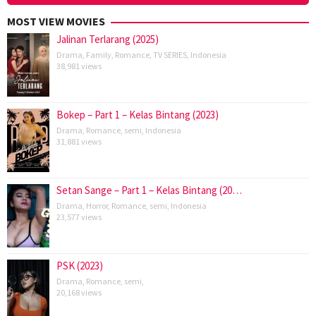
MOST VIEW MOVIES
Jalinan Terlarang (2025)
Drama
,
Family
,
Romance
,
TV SERIES
,
Indonesia
38,981 views
Bokep – Part 1 – Kelas Bintang (2023)
Drama
,
Romance
,
semi
,
Indonesia
31,881 views
Setan Sange – Part 1 – Kelas Bintang (20…
Drama
,
Horror
,
Romance
,
semi
,
Indonesia
23,577 views
PSK (2023)
Drama
,
Romance
,
semi
,
20,168 views