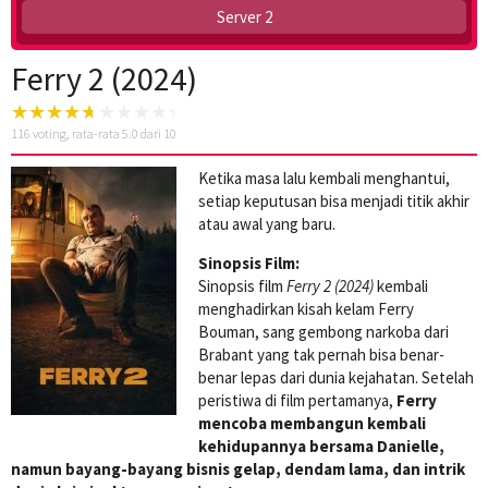
Server 2
Ferry 2 (2024)
116
voting, rata-rata
5.0
dari 10
Ketika masa lalu kembali menghantui,
setiap keputusan bisa menjadi titik akhir
atau awal yang baru.
Sinopsis Film:
Sinopsis film
Ferry 2 (2024)
kembali
menghadirkan kisah kelam Ferry
Bouman, sang gembong narkoba dari
Brabant yang tak pernah bisa benar-
benar lepas dari dunia kejahatan. Setelah
peristiwa di film pertamanya,
Ferry
mencoba membangun kembali
kehidupannya bersama Danielle,
namun bayang-bayang bisnis gelap, dendam lama, dan intrik