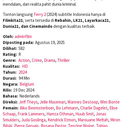
mendalam, dan realita pahit dunia kriminal.
Tonton langsung
Ferry 2
(2024) subtitle Indonesia hanya di
Filmkita21
, serta tersedia di
Rebahin, LK21, Layarkaca21,
Dunia21, dan Cinemaindo
dengan kualitas terbaik.
Oleh:
adminfilm
Diposting pada:
Agustus 19, 2025
Dilihat:
582
Rating:
R
Genre:
Action
,
Crime
,
Drama
,
Thriller
Kualitas:
HD
Tahun:
2024
Durasi:
94 Min
Negara:
Belgium
Rilis:
19 Dec 2024
Bahasa:
Nederlands
Direksi:
Jeff Theys
,
Jelle Maseman
,
Wannes Destoop
,
Wim Bonte
Pemain:
Aiko Beemsterboer
,
Bo Lehmann
,
Charlie Dagelet
,
Elise
Schaap
,
Frank Lammers
,
Hamza Othman
,
Huub Smit
,
Jonas
Smulders
,
Juda Goslinga
,
Kendrick Etmon
,
Marouane Meftah
,
Miron
Bilski
,
Pierre Gervais
,
Rosana Pastor
,
Tenzing Woing
,
Tobias