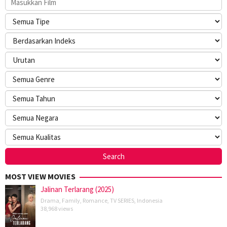
MOST VIEW MOVIES
Jalinan Terlarang (2025)
Drama
,
Family
,
Romance
,
TV SERIES
,
Indonesia
38,968 views