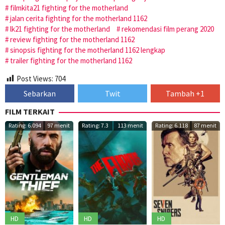
filmkita21 fighting for the motherland
jalan cerita fighting for the motherland 1162
lk21 fighting for the motherland
rekomendasi film perang 2020
review fighting for the motherland 1162
sinopsis fighting for the motherland 1162 lengkap
trailer fighting for the motherland 1162
Post Views:
704
Sebarkan
Twit
Tambah +1
FILM TERKAIT
Rating: 6.094
97 menit
Rating: 7.3
113 menit
Rating: 6.118
87 menit
HD
HD
HD