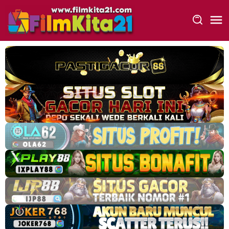
Loncat
ke
konten