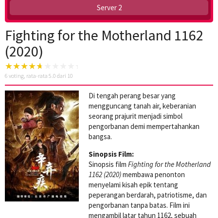
Server 2
Fighting for the Motherland 1162
(2020)
6
voting, rata-rata
5.0
dari 10
Di tengah perang besar yang
mengguncang tanah air, keberanian
seorang prajurit menjadi simbol
pengorbanan demi mempertahankan
bangsa.
Sinopsis Film:
Sinopsis film
Fighting for the Motherland
1162 (2020)
membawa penonton
menyelami kisah epik tentang
peperangan berdarah, patriotisme, dan
pengorbanan tanpa batas. Film ini
mengambil latar tahun 1162, sebuah