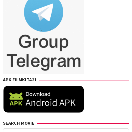
Takashi
Mamezuka
,
Takashi
Suhara
,
Takuro
Takahashi
,
Yuji
Shimizu
,
Yusuke
Kubo
APK FILMKITA21
SEARCH MOVIE