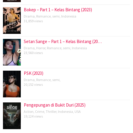
Bokep – Part 1 – Kelas Bintang (2023)
Drama
,
Romance
,
semi
,
Indonesia
31,859 views
Setan Sange – Part 1 – Kelas Bintang (20…
Drama
,
Horror
,
Romance
,
semi
,
Indonesia
23,560 views
PSK (2023)
Drama
,
Romance
,
semi
,
20,152 views
Pengepungan di Bukit Duri (2025)
Action
,
Crime
,
Thriller
,
Indonesia
,
USA
19,124 views