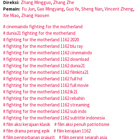
Direksi:
Zhang Mingguo
,
Zhang Zhe
Pemain:
Fu Jun
,
Gao Mingyang
,
Guo Ye
,
Sheng Nan
,
Vincent Zheng
,
Xie Miao
,
Zhang Haosen
cinemaindo fighting for the motherland
dunia21 fighting for the motherland
fighting for the motherland 1162 2020
fighting for the motherland 1162 blu ray
fighting for the motherland 1162 cinemaindo
fighting for the motherland 1162 download
fighting for the motherland 1162 dunia21
fighting for the motherland 1162 filmkita21
fighting for the motherland 1162 full hd
fighting for the motherland 1162 full movie
fighting for the motherland 1162 lk21
fighting for the motherland 1162 rebahin
fighting for the motherland 1162 streaming
fighting for the motherland 1162 sub indo
fighting for the motherland 1162 subtitle indonesia
film aksi kerajaan klasik
film aksi penuh patriotisme
film drama perang epik
film kerajaan 1162
film pengorbanan prajurit
film perang sejarah asia