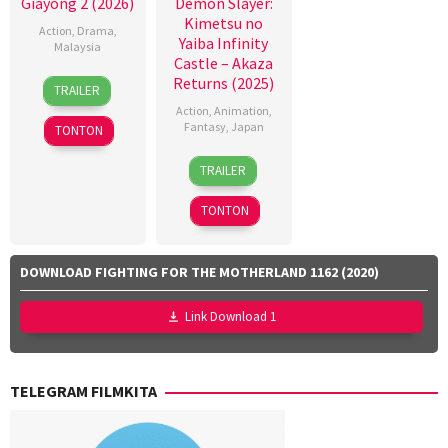
Giayong 2 (2026)
Demon Slayer:
Kimetsu no
Action
,
Drama
,
Yaiba Infinity
Malaysia
Castle – Akaza
9
Dyeanna
Returns (2025)
TRAILER
Apr
Jemat
,
Action
,
Animation
,
2026
Faisal
Fantasy
,
Japan
TONTON
Ishak
,
18
Akihiko
Yayan
TRAILER
Jul
Uda
,
Ruhian
2025
Haruo
TONTON
Sotozaki
,
Hideki
Hosokawa
,
DOWNLOAD FIGHTING FOR THE MOTHERLAND 1162 (2020)
Kei
Tsunematsu
,
Link Download 1
Ken
Nakazawa
,
Seiji
TELEGRAM FILMKITA
Harada
,
Shinya
Shimomura
,