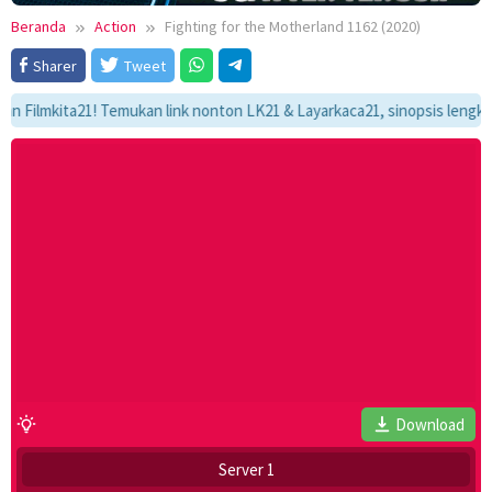
Beranda
Action
Fighting for the Motherland 1162 (2020)
Sharer
Tweet
lmkita21! Temukan link nonton LK21 & Layarkaca21, sinopsis lengkap, dan
Download
Server 1