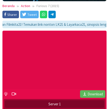
Beranda
Action
Furious 7 (2015)
Sharer
Tweet
mkita21! Temukan link nonton LK21 & Layarkaca21, sinopsis lengkap, dan
Download
Server 1