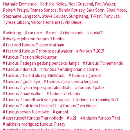
Nathalie Emmanuel
,
Nathalie Kelley
,
Noel Gugliemi
,
Paul Walker
,
Robert Pralgo
,
Romeo Santos
,
Ronda Rousey
,
Sara Sohn
,
Shad Moss
,
Stephanie Langston
,
Steve Coulter
,
Sung Kang
,
T-Pain
,
Tony Jaa
,
Tyrese Gibson
,
Viktor Hernandez
,
Vin Diesel
admiring
car race
cars
cinemaindo
dunia21
dwayne johnson furious 7 hobbs
fast and furious 7 jason statham
fast and furious 7 tribute paul walker
furious 7 2015
furious 7 action blockbuster
furious 7 adegan gedung pencakar langit
furious 7 cinemaindo
furious 7 dunia21
furious 7 ending brian o’conner
furious 7 full hd blu ray filmkita21
furious 7 ganool
furious 7 god’s eye
furious 7 jalan cerita lengkap
furious 7 lykan hypersport abu dhabi
furious 7 pahe
furious 7 paul walker
furious 7 rebahin
furious 7 soundtrack see you again
furious 7 streaming lk21
furious 7 sub indo filmkita21
furious 7 vin diesel
furious seven full movie
ganool
kurt russell furious 7 mr nobody
lk21
ludacris furious 7 tej
michelle rodriguez furious 7 letty