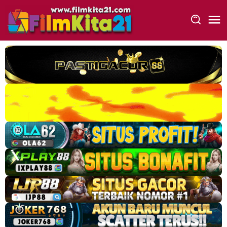
Loncat
ke
konten