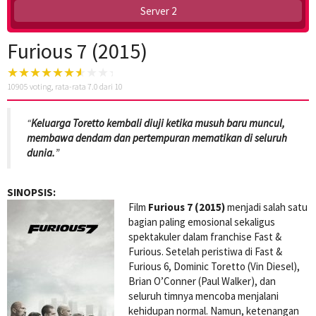
Server 2
Furious 7 (2015)
10905
voting, rata-rata
7.0
dari 10
“
Keluarga Toretto kembali diuji ketika musuh baru muncul,
membawa dendam dan pertempuran mematikan di seluruh
dunia.
”
SINOPSIS:
Film
Furious 7 (2015)
menjadi salah satu
bagian paling emosional sekaligus
spektakuler dalam franchise Fast &
Furious. Setelah peristiwa di Fast &
Furious 6, Dominic Toretto (Vin Diesel),
Brian O’Conner (Paul Walker), dan
seluruh timnya mencoba menjalani
kehidupan normal. Namun, ketenangan