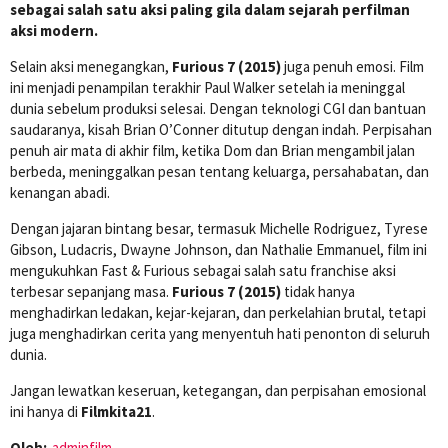
sebagai salah satu aksi paling gila dalam sejarah perfilman
aksi modern.
Selain aksi menegangkan,
Furious 7 (2015)
juga penuh emosi. Film
ini menjadi penampilan terakhir Paul Walker setelah ia meninggal
dunia sebelum produksi selesai. Dengan teknologi CGI dan bantuan
saudaranya, kisah Brian O’Conner ditutup dengan indah. Perpisahan
penuh air mata di akhir film, ketika Dom dan Brian mengambil jalan
berbeda, meninggalkan pesan tentang keluarga, persahabatan, dan
kenangan abadi.
Dengan jajaran bintang besar, termasuk Michelle Rodriguez, Tyrese
Gibson, Ludacris, Dwayne Johnson, dan Nathalie Emmanuel, film ini
mengukuhkan Fast & Furious sebagai salah satu franchise aksi
terbesar sepanjang masa.
Furious 7 (2015)
tidak hanya
menghadirkan ledakan, kejar-kejaran, dan perkelahian brutal, tetapi
juga menghadirkan cerita yang menyentuh hati penonton di seluruh
dunia.
Jangan lewatkan keseruan, ketegangan, dan perpisahan emosional
ini hanya di
Filmkita21
.
Oleh:
adminfilm