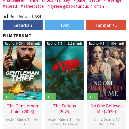
nathalie emmanuel furious 7 ramsey
pahe
race
revenge
speed
street race
tyrese gibson furious 7 roman
Post Views:
1,684
Sebarkan
Twit
Tambah +1
FILM TERKAIT
Rating: 6.094
97 menit
Rating: 7.3
113 menit
Rating: 6.3
90 menit
HD
HD
HD
The Gentleman
The Furious
No One Believed
Thief (2026)
(2025)
Me (2025)
Action
,
Crime
,
Thriller
,
Action
,
Crime
,
Thriller
,
Crime
,
Drama
,
TV
USA
China
,
Hong Kong
Movie
,
USA