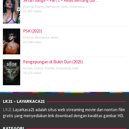
Setan Sange – Part 1 – Kelas Bintang (20…
Drama
,
Horror
,
Romance
,
semi
,
Indonesia
23,557 views
PSK (2023)
Drama
,
Romance
,
semi
,
20,148 views
Pengepungan di Bukit Duri (2025)
Action
,
Crime
,
Thriller
,
Indonesia
,
USA
19,123 views
LK21 – LAYARKACA21
LK21
Layarkaca21 adalah situs web streaming movie dan nonton film
gratis yang menyediakan link download dengan kwalitas gambar HD.
KATEGORI