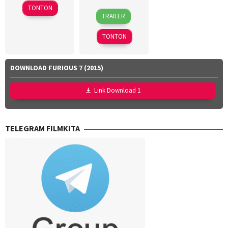
2024
TONTON
18
Azhar
TRAILER
Mar
Kinoi
2026
Lubis
,
TONTON
Hollynov
Renafia
,
Mutia
DOWNLOAD FURIOUS 7 (2015)
Effendi
,
Nurul
Link Download 1
Ravika
TELEGRAM FILMKITA