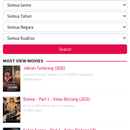
MOST VIEW MOVIES
Jalinan Terlarang (2025)
Drama
,
Family
,
Romance
,
TV SERIES
,
Indonesia
38,966 views
Bokep – Part 1 – Kelas Bintang (2023)
Drama
,
Romance
,
semi
,
Indonesia
31,855 views