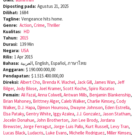
Diposting pada:
Agustus 21, 2025
Dilihat:
1684
Tagline:
Vengeance hits home.
Genre:
Action
,
Crime
,
Thriller
Kualitas:
HD
Tahun:
2015
Durasi:
139 Min
Negara:
USA
Rilis:
1 Apr 2015
Bahasa:
العربية, English, Español, ภาษาไทย
Anggaran:
$ 190.000.000,00
Pendapatan:
$ 1.515.400.000,00
Direksi:
Albert Cho
,
Brenda K. Wachel
,
Jack Gill
,
James Wan
,
Jeff
Bilger
,
Jody Blose
,
Joel Kramer
,
Scott Koche
,
Spiro Razatos
Pemain:
Ali Fazal
,
Anna Colwell
,
Antwan Mills
,
Benjamin Blankenship
,
Brian Mahoney
,
Brittney Alger
,
Caleb Walker
,
Charlie Kimsey
,
Cody
Walker
,
D.J. Hapa
,
Djimon Hounsou
,
Dwayne Johnson
,
Eden Estrella
,
Elsa Pataky
,
Gentry White
,
Iggy Azalea
,
J.J. Gonzalez
,
Jason Statham
,
Jocelin Donahue
,
John Brotherton
,
Jon Lee Brody
,
Jordana
Brewster
,
Jorge Ferragut
,
Jorge-Luis Pallo
,
Kurt Russell
,
Levy Tran
,
Lucas Black
,
Ludacris
,
Luke Evans
,
Michelle Rodriguez
,
Miller Kimsey
,