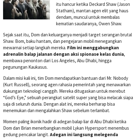
itu hancur ketika Deckard Shaw (Jason
Statham), mantan agen elit yang haus
dendam, muncul untuk membalas
kematian saudaranya, Owen Shaw.
Sejak saat itu, Dom dan keluarganya menjadi target serangan brutal
Shaw. Bom, baku hantam, dan pengejaran mobil menegangkan
mewarnai setiap langkah mereka.
Film ini menggabungkan
adrenalin balap jalanan dengan aksi spionase kelas dunia
,
membawa penonton dari Los Angeles, Abu Dhabi, hingga
pegunungan Kaukasus.
Dalam misi kali ini, tim Dom mendapatkan bantuan dari Mr. Nobody
(Kurt Russell), seorang agen rahasia pemerintah yang menawarkan
dukungan teknologi canggih. Mereka ditugaskan untuk merebut
“God’s Eye,” sebuah perangkat satelit super yang bisa melacak siapa
saja di seluruh dunia. Dengan alat ini, mereka berharap bisa
menemukan dan mengalahkan Shaw sebelum terlambat.
Momen paling ikonik hadir di adegan balap liar di Abu Dhabi ketika
Dom dan Brian menerbangkan mobil Lykan Hypersport menembus
gedung pencakar langit.
Adegan ini langsung melegenda