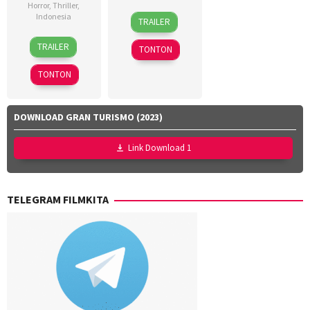
Horror
,
Thriller
,
18
Dinna
Indonesia
TRAILER
Mar
Jasanti
,
18
Azhar
2026
Fachru
TRAILER
TONTON
Mar
Kinoi
Rizza
2026
Lubis
,
Aulia
,
TONTON
Hollynov
Rafi
Renafia
,
Farras
Mutia
Zaky
,
DOWNLOAD GRAN TURISMO (2023)
Effendi
,
Utari
Nurul
Nofita
Link Download 1
Ravika
TELEGRAM FILMKITA