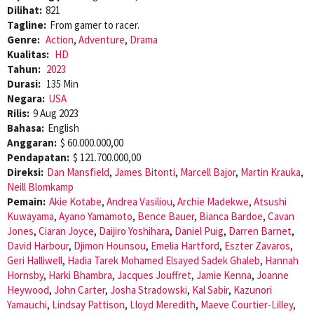
Dilihat:
821
Tagline:
From gamer to racer.
Genre:
Action
,
Adventure
,
Drama
Kualitas:
HD
Tahun:
2023
Durasi:
135 Min
Negara:
USA
Rilis:
9 Aug 2023
Bahasa:
English
Anggaran:
$ 60.000.000,00
Pendapatan:
$ 121.700.000,00
Direksi:
Dan Mansfield
,
James Bitonti
,
Marcell Bajor
,
Martin Krauka
,
Neill Blomkamp
Pemain:
Akie Kotabe
,
Andrea Vasiliou
,
Archie Madekwe
,
Atsushi
Kuwayama
,
Ayano Yamamoto
,
Bence Bauer
,
Bianca Bardoe
,
Cavan
Jones
,
Ciaran Joyce
,
Daijiro Yoshihara
,
Daniel Puig
,
Darren Barnet
,
David Harbour
,
Djimon Hounsou
,
Emelia Hartford
,
Eszter Zavaros
,
Geri Halliwell
,
Hadia Tarek Mohamed Elsayed Sadek Ghaleb
,
Hannah
Hornsby
,
Harki Bhambra
,
Jacques Jouffret
,
Jamie Kenna
,
Joanne
Heywood
,
John Carter
,
Josha Stradowski
,
Kal Sabir
,
Kazunori
Yamauchi
,
Lindsay Pattison
,
Lloyd Meredith
,
Maeve Courtier-Lilley
,