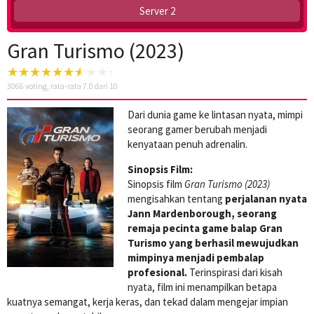
Server 2
Gran Turismo (2023)
3066
voting, rata-rata
7.0
dari 10
Dari dunia game ke lintasan nyata, mimpi
seorang gamer berubah menjadi
kenyataan penuh adrenalin.
Sinopsis Film:
Sinopsis film
Gran Turismo (2023)
mengisahkan tentang
perjalanan nyata
Jann Mardenborough, seorang
remaja pecinta game balap Gran
Turismo yang berhasil mewujudkan
mimpinya menjadi pembalap
profesional.
Terinspirasi dari kisah
nyata, film ini menampilkan betapa
kuatnya semangat, kerja keras, dan tekad dalam mengejar impian