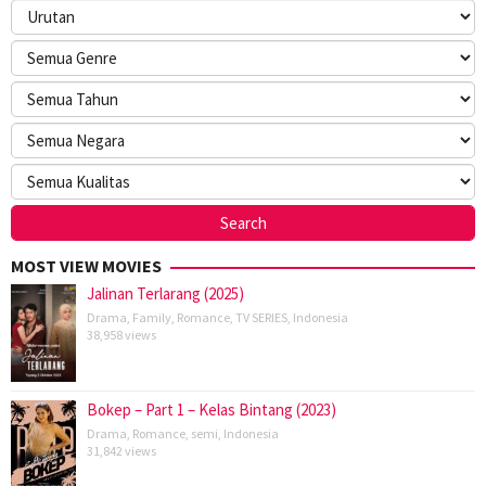
MOST VIEW MOVIES
Jalinan Terlarang (2025)
Drama
,
Family
,
Romance
,
TV SERIES
,
Indonesia
38,958 views
Bokep – Part 1 – Kelas Bintang (2023)
Drama
,
Romance
,
semi
,
Indonesia
31,842 views