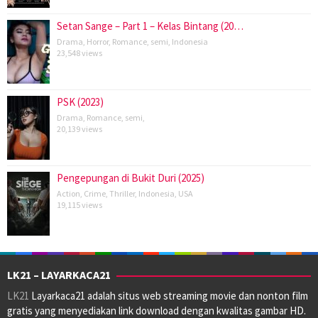
Setan Sange – Part 1 – Kelas Bintang (20…
Drama
,
Horror
,
Romance
,
semi
,
Indonesia
23,548 views
PSK (2023)
Drama
,
Romance
,
semi
,
20,139 views
Pengepungan di Bukit Duri (2025)
Action
,
Crime
,
Thriller
,
Indonesia
,
USA
19,115 views
LK21 – LAYARKACA21
LK21
Layarkaca21 adalah situs web streaming movie dan nonton film
gratis yang menyediakan link download dengan kwalitas gambar HD.