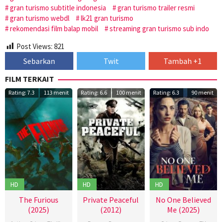
gran turismo subtitle indonesia
gran turismo trailer resmi
gran turismo webdl
lk21 gran turismo
rekomendasi film balap mobil
streaming gran turismo sub indo
Post Views:
821
Sebarkan
Twit
Tambah +1
FILM TERKAIT
Rating: 7.3
113 menit
Rating: 6.6
100 menit
Rating: 6.3
90 menit
HD
HD
HD
The Furious
Private Peaceful
No One Believed
(2025)
(2012)
Me (2025)