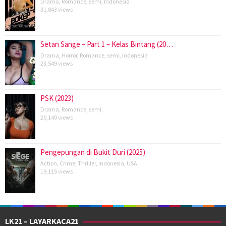
Drama
,
Romance
,
semi
,
Indonesia
31,843 views
Setan Sange – Part 1 – Kelas Bintang (20…
Drama
,
Horror
,
Romance
,
semi
,
Indonesia
23,549 views
PSK (2023)
Drama
,
Romance
,
semi
,
20,140 views
Pengepungan di Bukit Duri (2025)
Action
,
Crime
,
Thriller
,
Indonesia
,
USA
19,115 views
LK21 – LAYARKACA21