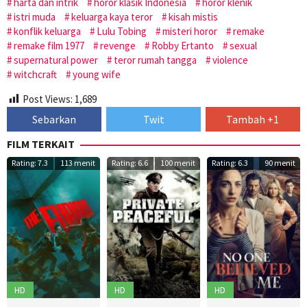
harta dan intrik
horor klasik Indonesia
horor klenik
istri muda
keluarga kaya teror
kisah mistis
konflik keluarga
Lulu Tobing
misteri horor
remake
remake film 1977
revenge
Robby Ertanto
sexual
supernatural power
teror rumah tangga
violence
witchcraft
young wife
Post Views:
1,689
Sebarkan
Twit
Tambah +1
FILM TERKAIT
Rating: 7.3
113 menit
Rating: 6.6
100 menit
Rating: 6.3
90 menit
HD
HD
HD