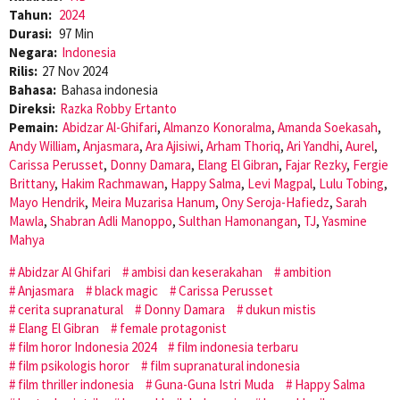
Tahun:
2024
Durasi:
97 Min
Negara:
Indonesia
Rilis:
27 Nov 2024
Bahasa:
Bahasa indonesia
Direksi:
Razka Robby Ertanto
Pemain:
Abidzar Al-Ghifari
,
Almanzo Konoralma
,
Amanda Soekasah
,
Andy William
,
Anjasmara
,
Ara Ajisiwi
,
Arham Thoriq
,
Ari Yandhi
,
Aurel
,
Carissa Perusset
,
Donny Damara
,
Elang El Gibran
,
Fajar Rezky
,
Fergie
Brittany
,
Hakim Rachmawan
,
Happy Salma
,
Levi Magpal
,
Lulu Tobing
,
Mayo Hendrik
,
Meira Muzarisa Hanum
,
Ony Seroja-Hafiedz
,
Sarah
Mawla
,
Shabran Adli Manoppo
,
Sulthan Hamonangan
,
TJ
,
Yasmine
Mahya
Abidzar Al Ghifari
ambisi dan keserakahan
ambition
Anjasmara
black magic
Carissa Perusset
cerita supranatural
Donny Damara
dukun mistis
Elang El Gibran
female protagonist
film horor Indonesia 2024
film indonesia terbaru
film psikologis horor
film supranatural indonesia
film thriller indonesia
Guna-Guna Istri Muda
Happy Salma