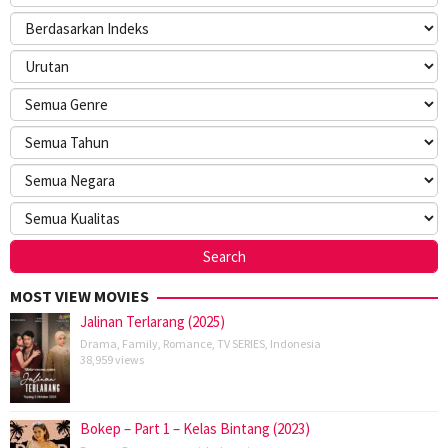
MOST VIEW MOVIES
Jalinan Terlarang (2025)
Drama
,
Family
,
Romance
,
TV SERIES
,
Indonesia
38,959 views
Bokep – Part 1 – Kelas Bintang (2023)