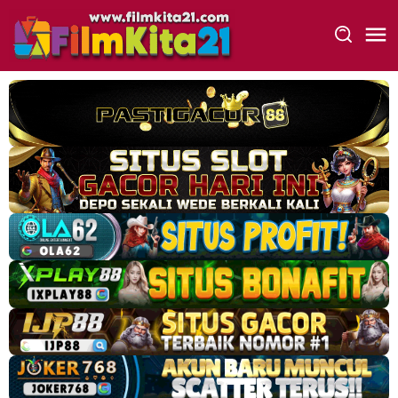
Loncat
ke
konten