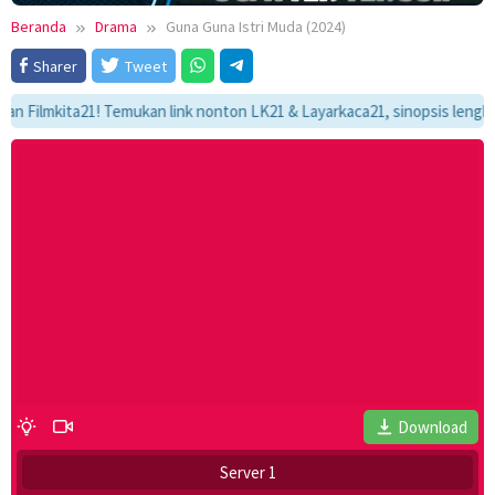
Beranda
Drama
Guna Guna Istri Muda (2024)
Sharer
Tweet
lmkita21! Temukan link nonton LK21 & Layarkaca21, sinopsis lengkap, dan
Download
Server 1