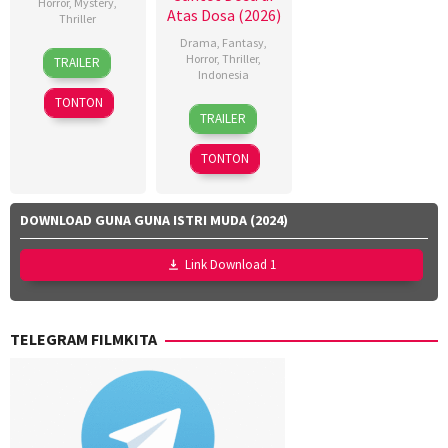
Horror
,
Mystery
,
Atas Dosa (2026)
Thriller
Drama
,
Fantasy
,
14
Chad
Horror
,
Thriller
,
TRAILER
Nov
Bishoff
Indonesia
2024
TONTON
18
Azhar
TRAILER
Mar
Kinoi
2026
Lubis
,
TONTON
Hollynov
Renafia
,
Mutia
DOWNLOAD GUNA GUNA ISTRI MUDA (2024)
Effendi
,
Nurul
Link Download 1
Ravika
TELEGRAM FILMKITA