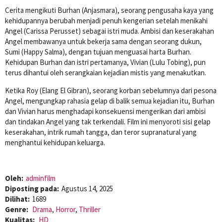
Cerita mengikuti Burhan (Anjasmara), seorang pengusaha kaya yang
kehidupannya berubah menjadi penuh kengerian setelah menikahi
Angel (Carissa Perusset) sebagai istri muda. Ambisi dan keserakahan
Angel membawanya untuk bekerja sama dengan seorang dukun,
Sumi (Happy Salma), dengan tujuan menguasai harta Burhan.
Kehidupan Burhan dan istri pertamanya, Vivian (Lulu Tobing), pun
terus dihantui oleh serangkaian kejadian mistis yang menakutkan.
Ketika Roy (Elang El Gibran), seorang korban sebelumnya dari pesona
Angel, mengungkap rahasia gelap di balik semua kejadian itu, Burhan
dan Vivian harus menghadapi konsekuensi mengerikan dari ambisi
dan tindakan Angel yang tak terkendali. Film ini menyoroti sisi gelap
keserakahan, intrik rumah tangga, dan teror supranatural yang
menghantui kehidupan keluarga.
Oleh:
adminfilm
Diposting pada:
Agustus 14, 2025
Dilihat:
1689
Genre:
Drama
,
Horror
,
Thriller
Kualitas:
HD