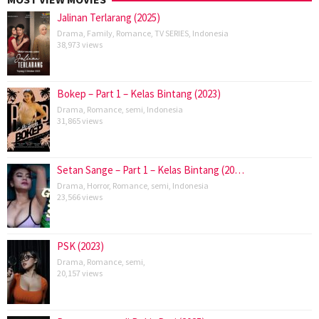
Jalinan Terlarang (2025)
Drama
,
Family
,
Romance
,
TV SERIES
,
Indonesia
38,973 views
Bokep – Part 1 – Kelas Bintang (2023)
Drama
,
Romance
,
semi
,
Indonesia
31,865 views
Setan Sange – Part 1 – Kelas Bintang (20…
Drama
,
Horror
,
Romance
,
semi
,
Indonesia
23,566 views
PSK (2023)
Drama
,
Romance
,
semi
,
20,157 views