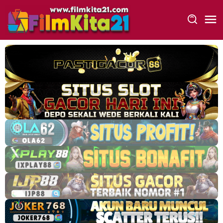
Loncat
ke
konten