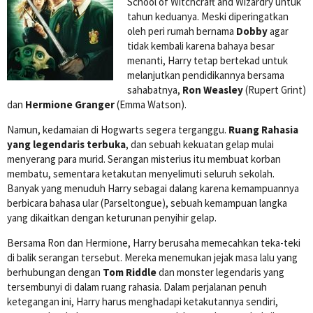
School of Witchcraft and Wizardry untuk
tahun keduanya. Meski diperingatkan
oleh peri rumah bernama
Dobby
agar
tidak kembali karena bahaya besar
menanti, Harry tetap bertekad untuk
melanjutkan pendidikannya bersama
sahabatnya,
Ron Weasley
(Rupert Grint)
dan
Hermione Granger
(Emma Watson).
Namun, kedamaian di Hogwarts segera terganggu.
Ruang Rahasia
yang legendaris terbuka
, dan sebuah kekuatan gelap mulai
menyerang para murid. Serangan misterius itu membuat korban
membatu, sementara ketakutan menyelimuti seluruh sekolah.
Banyak yang menuduh Harry sebagai dalang karena kemampuannya
berbicara bahasa ular (Parseltongue), sebuah kemampuan langka
yang dikaitkan dengan keturunan penyihir gelap.
Bersama Ron dan Hermione, Harry berusaha memecahkan teka-teki
di balik serangan tersebut. Mereka menemukan jejak masa lalu yang
berhubungan dengan
Tom Riddle
dan monster legendaris yang
tersembunyi di dalam ruang rahasia. Dalam perjalanan penuh
ketegangan ini, Harry harus menghadapi ketakutannya sendiri,