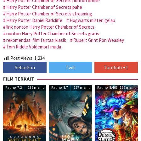
Harry Potter Chamber of Secrets nonton online
Harry Potter Chamber of Secrets pahe
Harry Potter Chamber of Secrets streaming
Harry Potter Daniel Radcliffe
Hogwarts misteri gelap
link nonton Harry Potter Chamber of Secrets
nonton Harry Potter Chamber of Secrets gratis
rekomendasi film fantasi klasik
Rupert Grint Ron Weasley
Tom Riddle Voldemort muda
Post Views:
1,234
Sebarkan
Twit
Tambah +1
FILM TERKAIT
Rating: 7.2
135 menit
Rating: 8.7
157 menit
Rating: 8.403
156 menit