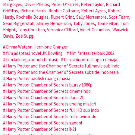
Margolyes
,
Oliver Phelps
,
Peter O’Farrell
,
Peter Taylor
,
Richard
Griffiths
,
Richard Harris
,
Robbie Coltrane
,
Robert Ayres
,
Robert
Hardy
,
Rochelle Douglas
,
Rupert Grint
,
Sally Mortemore
,
Scot Fearn
,
Sean Biggerstaff
,
Shirley Henderson
,
Toby Jones
,
Tom Felton
,
Tom
Knight
,
Tony Christian
,
Veronica Clifford
,
Violet Columbus
,
Warwick
Davis
,
Zoë Sugg
Emma Watson Hermione Granger
film adaptasi novel JK Rowling
film fantasi terbaik 2002
film keluarga penuh fantasi
film sihir petualangan remaja
Harry Potter and the Chamber of Secrets full movie sub indo
Harry Potter and the Chamber of Secrets subtitle Indonesia
Harry Potter basilisk ruang rahasia
Harry Potter Chamber of Secrets bluray 1080p
Harry Potter Chamber of Secrets cinemaindo
Harry Potter Chamber of Secrets dunia21
Harry Potter Chamber of Secrets ending misteri
Harry Potter Chamber of Secrets full HD sub indo
Harry Potter Chamber of Secrets full movie indo
Harry Potter Chamber of Secrets ganool
Harry Potter Chamber of Secrets lk21