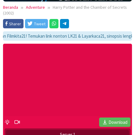
Beranda
Adventure
Harry Potter and the Chamber of Secrets
(2002)
Sharer
Tweet
mkita21! Temukan link nonton LK21 & Layarkaca21, sinopsis lengkap, dan 
Download
Server 1