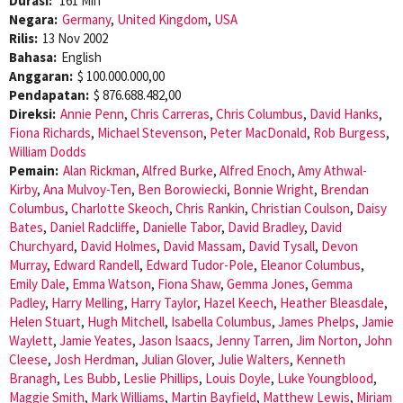
Durasi:
161 Min
Negara:
Germany
,
United Kingdom
,
USA
Rilis:
13 Nov 2002
Bahasa:
English
Anggaran:
$ 100.000.000,00
Pendapatan:
$ 876.688.482,00
Direksi:
Annie Penn
,
Chris Carreras
,
Chris Columbus
,
David Hanks
,
Fiona Richards
,
Michael Stevenson
,
Peter MacDonald
,
Rob Burgess
,
William Dodds
Pemain:
Alan Rickman
,
Alfred Burke
,
Alfred Enoch
,
Amy Athwal-
Kirby
,
Ana Mulvoy-Ten
,
Ben Borowiecki
,
Bonnie Wright
,
Brendan
Columbus
,
Charlotte Skeoch
,
Chris Rankin
,
Christian Coulson
,
Daisy
Bates
,
Daniel Radcliffe
,
Danielle Tabor
,
David Bradley
,
David
Churchyard
,
David Holmes
,
David Massam
,
David Tysall
,
Devon
Murray
,
Edward Randell
,
Edward Tudor-Pole
,
Eleanor Columbus
,
Emily Dale
,
Emma Watson
,
Fiona Shaw
,
Gemma Jones
,
Gemma
Padley
,
Harry Melling
,
Harry Taylor
,
Hazel Keech
,
Heather Bleasdale
,
Helen Stuart
,
Hugh Mitchell
,
Isabella Columbus
,
James Phelps
,
Jamie
Waylett
,
Jamie Yeates
,
Jason Isaacs
,
Jenny Tarren
,
Jim Norton
,
John
Cleese
,
Josh Herdman
,
Julian Glover
,
Julie Walters
,
Kenneth
Branagh
,
Les Bubb
,
Leslie Phillips
,
Louis Doyle
,
Luke Youngblood
,
Maggie Smith
,
Mark Williams
,
Martin Bayfield
,
Matthew Lewis
,
Miriam