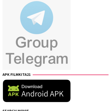
Shimomura
,
Takashi
Mamezuka
,
Takashi
Suhara
,
Takuro
Takahashi
,
Yuji
Shimizu
,
Yusuke
Kubo
APK FILMKITA21
SEARCH MOVIE