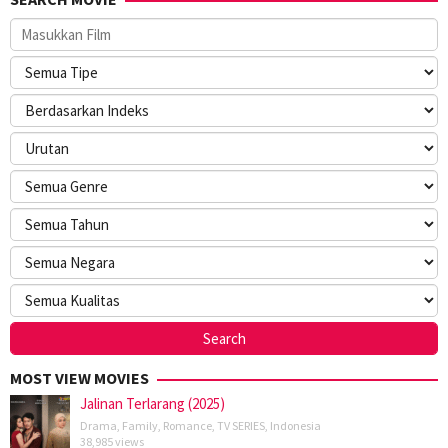
MOST VIEW MOVIES
Jalinan Terlarang (2025)
Drama
,
Family
,
Romance
,
TV SERIES
,
Indonesia
38,985 views