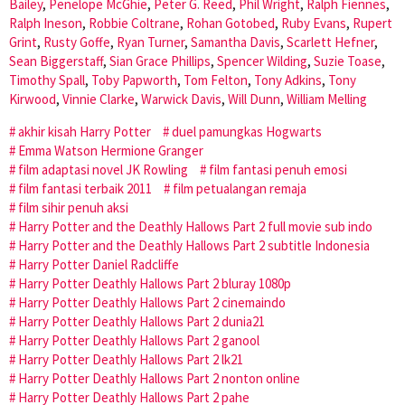
Bailey
,
Penelope McGhie
,
Peter G. Reed
,
Phil Wright
,
Ralph Fiennes
,
Ralph Ineson
,
Robbie Coltrane
,
Rohan Gotobed
,
Ruby Evans
,
Rupert
Grint
,
Rusty Goffe
,
Ryan Turner
,
Samantha Davis
,
Scarlett Hefner
,
Sean Biggerstaff
,
Sian Grace Phillips
,
Spencer Wilding
,
Suzie Toase
,
Timothy Spall
,
Toby Papworth
,
Tom Felton
,
Tony Adkins
,
Tony
Kirwood
,
Vinnie Clarke
,
Warwick Davis
,
Will Dunn
,
William Melling
akhir kisah Harry Potter
duel pamungkas Hogwarts
Emma Watson Hermione Granger
film adaptasi novel JK Rowling
film fantasi penuh emosi
film fantasi terbaik 2011
film petualangan remaja
film sihir penuh aksi
Harry Potter and the Deathly Hallows Part 2 full movie sub indo
Harry Potter and the Deathly Hallows Part 2 subtitle Indonesia
Harry Potter Daniel Radcliffe
Harry Potter Deathly Hallows Part 2 bluray 1080p
Harry Potter Deathly Hallows Part 2 cinemaindo
Harry Potter Deathly Hallows Part 2 dunia21
Harry Potter Deathly Hallows Part 2 ganool
Harry Potter Deathly Hallows Part 2 lk21
Harry Potter Deathly Hallows Part 2 nonton online
Harry Potter Deathly Hallows Part 2 pahe