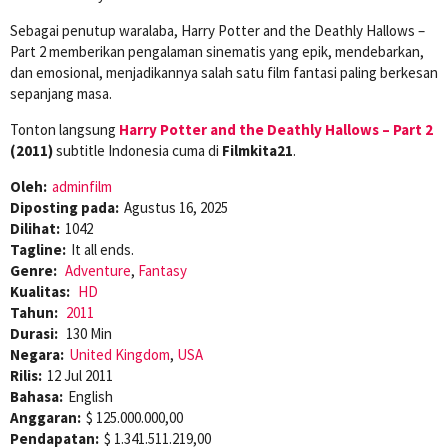
Sebagai penutup waralaba, Harry Potter and the Deathly Hallows –
Part 2 memberikan pengalaman sinematis yang epik, mendebarkan,
dan emosional, menjadikannya salah satu film fantasi paling berkesan
sepanjang masa.
Tonton langsung
Harry Potter and the Deathly Hallows – Part 2
(2011)
subtitle Indonesia cuma di
Filmkita21
.
Oleh:
adminfilm
Diposting pada:
Agustus 16, 2025
Dilihat:
1042
Tagline:
It all ends.
Genre:
Adventure
,
Fantasy
Kualitas:
HD
Tahun:
2011
Durasi:
130 Min
Negara:
United Kingdom
,
USA
Rilis:
12 Jul 2011
Bahasa:
English
Anggaran:
$ 125.000.000,00
Pendapatan:
$ 1.341.511.219,00