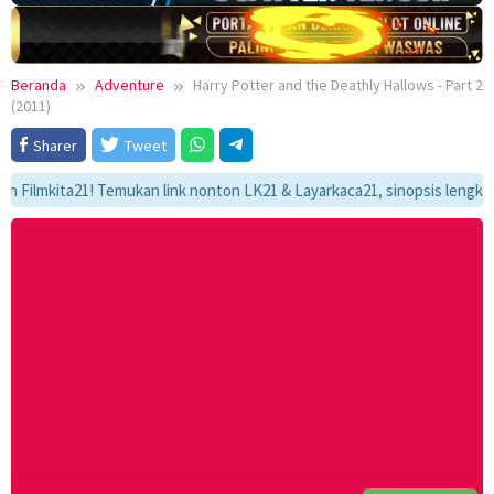
Beranda
Adventure
Harry Potter and the Deathly Hallows - Part 2
(2011)
Sharer
Tweet
kita21! Temukan link nonton LK21 & Layarkaca21, sinopsis lengkap, dan 