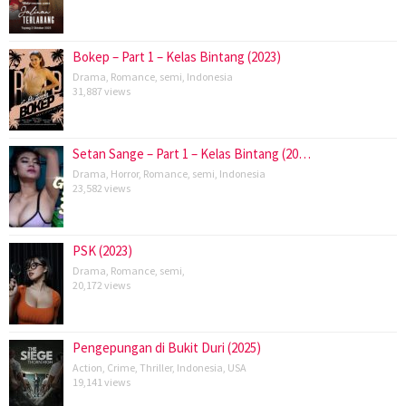
Bokep – Part 1 – Kelas Bintang (2023)
Drama
,
Romance
,
semi
,
Indonesia
31,887 views
Setan Sange – Part 1 – Kelas Bintang (20…
Drama
,
Horror
,
Romance
,
semi
,
Indonesia
23,582 views
PSK (2023)
Drama
,
Romance
,
semi
,
20,172 views
Pengepungan di Bukit Duri (2025)
Action
,
Crime
,
Thriller
,
Indonesia
,
USA
19,141 views