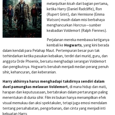
melanjutkan kisah dari bagian pertama,
ketika Harry (Daniel Radcliffe), Ron
(Rupert Grint), dan Hermione (Emma
Watson) masih dalam misi berbahaya
menghancurkan Horcrux—sumber
keabadian Voldemort (Ralph Fiennes).
Perjalanan mereka membawa ketiganya
kembali ke
Hogwarts
, yang kini berada
dalam kendali para Pelahap Maut. Pertempuran besar pun tak
terhindarkan ketika pasukan kebaikan, terdiri dari murid, guru, dan
anggota Orde Phoenix, bersatu menghadapi serangan Voldemort
dan pengikutnya. Hogwarts berubah menjadi medan perang penuh
sihir, kehancuran, dan keberanian.
Harry akhirnya harus menghadapi takdirnya sendiri dalam
duel pamungkas melawan Voldemort
, di mana hidup dan mati,
harapan dan keputusasaan, bertabrakan dalam pertarungan paling
menentukan di dunia sihir. Film ini bukan hanya menampilkan efek
visual memukau dan aksi spektakuler, tetapi juga emosi mendalam
tentang persahabatan, pengorbanan, dan cinta yang menjadi inti
kekuatan Harry.