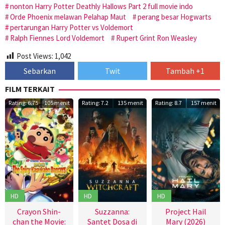
nonton Harry Potter Deathly Hallows Part 2 full movie indo
Orde Phoenix melawan Pelahap Maut
perang besar Hogwarts
pertarungan Harry Potter vs Voldemort
Ralph Fiennes Lord Voldemort
Rupert Grint Ron Weasley
Post Views:
1,042
Sebarkan
Twit
Tambah +1
FILM TERKAIT
Rating: 6.75
105 menit
Rating: 7.2
135 menit
Rating: 8.7
157 menit
HD
HD
HD
Crayon Shin-
Suzzanna:
Project Hail
chan the Movie:
Santet Dosa di
Mary (2026)