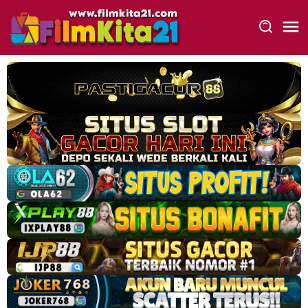
Loncat
ke
konten