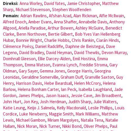
Direksi:
Anna Worley
,
David Yates
,
Jamie Christopher
,
Matthew
Sharp
,
Michael Stevenson
,
Stephen Woolfenden
Pemain:
Adrian Rawlins
,
Afshan Azad
,
Alan Rickman
,
Alfie McIlwain
,
Alfred Enoch
,
Amber Evans
,
Anna Shaffer
,
Annabelle Davis
,
Anthony
Allgood
,
Ariella Paradise
,
Arthur Bowen
,
Ashley McGuire
,
Benedict
Clarke
,
Benn Northover
,
Bertie Gilbert
,
Bob Yves Van Hellenberg
Hubar
,
Bonnie Wright
,
Charlie Hobbs
,
Chris Rankin
,
Ciarán Hinds
,
Clémence Poésy
,
Daniel Radcliffe
,
Daphne de Beistegui
,
Dave
Legeno
,
David Bradley
,
David Heyman
,
David Thewlis
,
Devon Murray
,
Domhnall Gleeson
,
Ellie Darcey-Alden
,
Emil Hostina
,
Emma
Thompson
,
Emma Watson
,
Evanna Lynch
,
Freddie Stroma
,
Gary
Oldman
,
Gary Sayer
,
Gemma Jones
,
George Harris
,
Georgina
Leonidas
,
Geraldine Somerville
,
Graham Duff
,
Granville Saxton
,
Guy
Henry
,
Harrison Davis
,
Hebe Beardsall
,
Helen McCrory
,
Helena
Barlow
,
Helena Bonham Carter
,
Ian Peck
,
Isabella Laughland
,
Jade
Gordon
,
James Phelps
,
Jason Isaacs
,
Jessie Cave
,
Jim Broadbent
,
John Hurt
,
Jon Key
,
Josh Herdman
,
Judith Sharp
,
Julie Walters
,
Katie Leung
,
Keijo J. Salmela
,
Kelly Macdonald
,
Leslie Phillips
,
Louis
Cordice
,
Luke Newberry
,
Maggie Smith
,
Mark Williams
,
Matthew
Lewis
,
Michael Gambon
,
Miriam Margolyes
,
Natalia Tena
,
Natalie
Hallam
,
Nick Moran
,
Nick Turner
,
Nikki Bond
,
Oliver Phelps
,
Paul