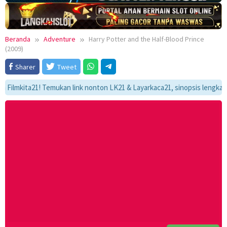
Beranda
Adventure
Harry Potter and the Half-Blood Prince
(2009)
Sharer
Tweet
ita21! Temukan link nonton LK21 & Layarkaca21, sinopsis lengkap, dan a