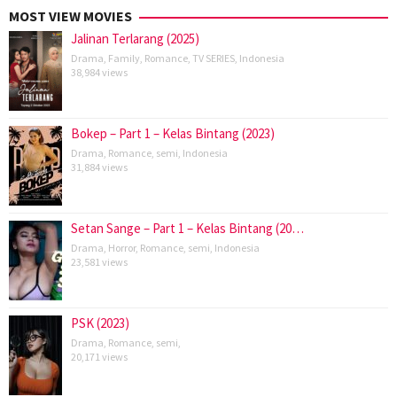
MOST VIEW MOVIES
Jalinan Terlarang (2025)
Drama
,
Family
,
Romance
,
TV SERIES
,
Indonesia
38,984 views
Bokep – Part 1 – Kelas Bintang (2023)
Drama
,
Romance
,
semi
,
Indonesia
31,884 views
Setan Sange – Part 1 – Kelas Bintang (20…
Drama
,
Horror
,
Romance
,
semi
,
Indonesia
23,581 views
PSK (2023)
Drama
,
Romance
,
semi
,
20,171 views