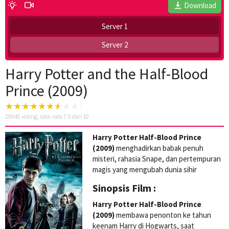
Download
Server 1
Server 2
Harry Potter and the Half-Blood
Prince (2009)
20045
voting, rata-rata
7.0
dari 10
Harry Potter Half-Blood Prince
(2009)
menghadirkan babak penuh
misteri, rahasia Snape, dan pertempuran
magis yang mengubah dunia sihir
Sinopsis Film :
Harry Potter Half-Blood Prince
(2009)
membawa penonton ke tahun
keenam Harry di Hogwarts, saat