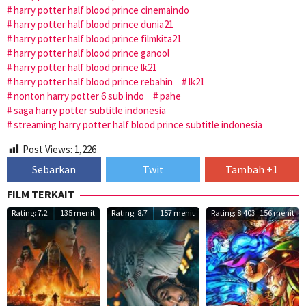
harry potter half blood prince cinemaindo
harry potter half blood prince dunia21
harry potter half blood prince filmkita21
harry potter half blood prince ganool
harry potter half blood prince lk21
harry potter half blood prince rebahin
lk21
nonton harry potter 6 sub indo
pahe
saga harry potter subtitle indonesia
streaming harry potter half blood prince subtitle indonesia
Post Views:
1,226
Sebarkan
Twit
Tambah +1
FILM TERKAIT
Rating: 7.2
135 menit
Rating: 8.7
157 menit
Rating: 8.403
156 menit