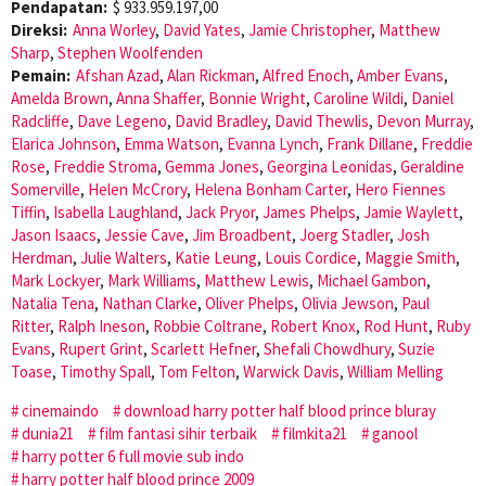
Pendapatan:
$ 933.959.197,00
Direksi:
Anna Worley
,
David Yates
,
Jamie Christopher
,
Matthew
Sharp
,
Stephen Woolfenden
Pemain:
Afshan Azad
,
Alan Rickman
,
Alfred Enoch
,
Amber Evans
,
Amelda Brown
,
Anna Shaffer
,
Bonnie Wright
,
Caroline Wildi
,
Daniel
Radcliffe
,
Dave Legeno
,
David Bradley
,
David Thewlis
,
Devon Murray
,
Elarica Johnson
,
Emma Watson
,
Evanna Lynch
,
Frank Dillane
,
Freddie
Rose
,
Freddie Stroma
,
Gemma Jones
,
Georgina Leonidas
,
Geraldine
Somerville
,
Helen McCrory
,
Helena Bonham Carter
,
Hero Fiennes
Tiffin
,
Isabella Laughland
,
Jack Pryor
,
James Phelps
,
Jamie Waylett
,
Jason Isaacs
,
Jessie Cave
,
Jim Broadbent
,
Joerg Stadler
,
Josh
Herdman
,
Julie Walters
,
Katie Leung
,
Louis Cordice
,
Maggie Smith
,
Mark Lockyer
,
Mark Williams
,
Matthew Lewis
,
Michael Gambon
,
Natalia Tena
,
Nathan Clarke
,
Oliver Phelps
,
Olivia Jewson
,
Paul
Ritter
,
Ralph Ineson
,
Robbie Coltrane
,
Robert Knox
,
Rod Hunt
,
Ruby
Evans
,
Rupert Grint
,
Scarlett Hefner
,
Shefali Chowdhury
,
Suzie
Toase
,
Timothy Spall
,
Tom Felton
,
Warwick Davis
,
William Melling
cinemaindo
download harry potter half blood prince bluray
dunia21
film fantasi sihir terbaik
filmkita21
ganool
harry potter 6 full movie sub indo
harry potter half blood prince 2009