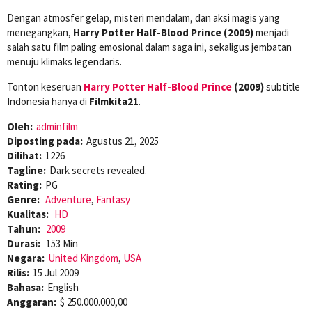
Dengan atmosfer gelap, misteri mendalam, dan aksi magis yang
menegangkan,
Harry Potter Half-Blood Prince (2009)
menjadi
salah satu film paling emosional dalam saga ini, sekaligus jembatan
menuju klimaks legendaris.
Tonton keseruan
Harry Potter Half-Blood Prince
(2009)
subtitle
Indonesia hanya di
Filmkita21
.
Oleh:
adminfilm
Diposting pada:
Agustus 21, 2025
Dilihat:
1226
Tagline:
Dark secrets revealed.
Rating:
PG
Genre:
Adventure
,
Fantasy
Kualitas:
HD
Tahun:
2009
Durasi:
153 Min
Negara:
United Kingdom
,
USA
Rilis:
15 Jul 2009
Bahasa:
English
Anggaran:
$ 250.000.000,00