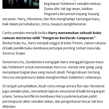
kegelapan Voldemort semakin meluas.
Dunia sihir tak lagi aman, bahkan
Hogwarts kini penuh bayang-bayang
ancaman. Harry, Hermione, dan Ron menghadapi tantangan baru,
baik dalam persahabatan, cinta, maupun pengkhianatan.
Cerita semakin menarik ketika
Harry menemukan sebuah buku
ramuan misterius milik “Pangeran Berdarah-Campuran”
.
Berkat buku itu, Harry menjadi unggul di kelas Potion, namun rahasia
di balik pemilik buku membawa petunjuk penting terkait masa lalu
Severus Snape.
Sementara itu, Dumbledore mengajak Harry menggali ingatan masa
lalu Voldemort untuk menemukan Horcrux—benda sihir gelap yang
menyimpan bagian jiwa sang musuh abadi. Pengetahuan tentang
Horcrux menjadi kunci dalam menghentikan Voldemort selamanya.
Di tengah penyelidikan, kisah cinta remaja antara Ron dan Hermione
juga semakin jelas, menambah lapisan emosional di balik ketegangan
utama. Semua konflik ini membawa Harry pada kenyataan pahit:
pertempuran akhir semakin dekat, dan pengorbanan besar tak bisa
dihindari.