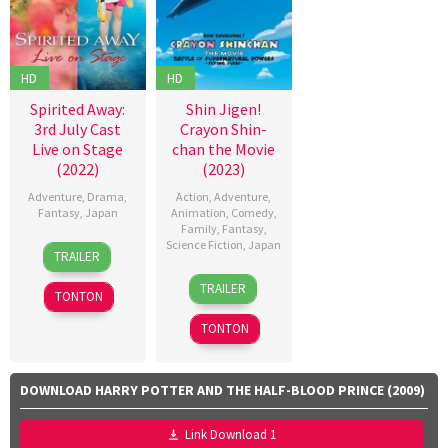
Sheila
Harada
,
Waldron
Shinya
Shimomura
,
HD
HD
Takashi
Mamezuka
,
Spirited Away:
Shin Jigen!
Takashi
3rd July Cast
Crayon Shin-
Suhara
,
Live on Stage
chan the Movie
Takuro
(2022)
(2023)
Takahashi
,
Adventure
,
Drama
,
Action
,
Adventure
,
Yuji
Fantasy
,
Japan
Animation
,
Comedy
,
Family
,
Fantasy
,
Shimizu
,
23
John
Science Fiction
,
Japan
Yusuke
TRAILER
Apr
Caird
,
Kubo
4
Hitoshi
2023
Makoto
TRAILER
TONTON
Aug
One
Nagai
,
2023
TONTON
Ryusei
Onuki
DOWNLOAD HARRY POTTER AND THE HALF-BLOOD PRINCE (2009)
Link Download 1