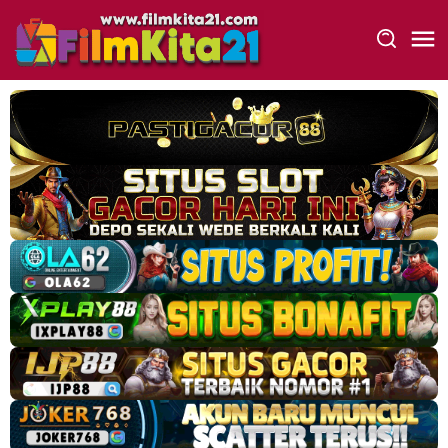
Loncat
ke
konten