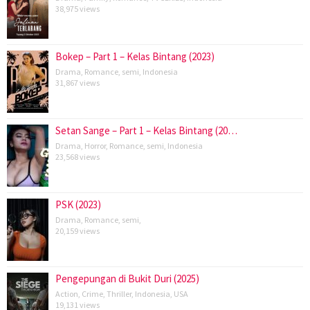
38,975 views
Bokep – Part 1 – Kelas Bintang (2023)
Drama
,
Romance
,
semi
,
Indonesia
31,867 views
Setan Sange – Part 1 – Kelas Bintang (20…
Drama
,
Horror
,
Romance
,
semi
,
Indonesia
23,568 views
PSK (2023)
Drama
,
Romance
,
semi
,
20,159 views
Pengepungan di Bukit Duri (2025)
Action
,
Crime
,
Thriller
,
Indonesia
,
USA
19,131 views