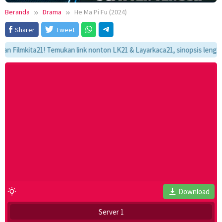
Beranda
Drama
He Ma Pi Fu (2024)
Sharer
Tweet
lmkita21! Temukan link nonton LK21 & Layarkaca21, sinopsis lengkap, dan
Download
Server 1