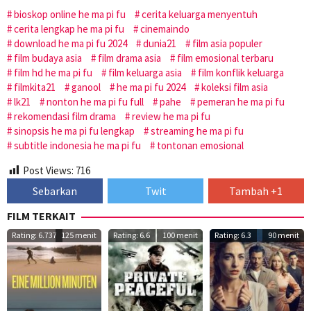
bioskop online he ma pi fu
cerita keluarga menyentuh
cerita lengkap he ma pi fu
cinemaindo
download he ma pi fu 2024
dunia21
film asia populer
film budaya asia
film drama asia
film emosional terbaru
film hd he ma pi fu
film keluarga asia
film konflik keluarga
filmkita21
ganool
he ma pi fu 2024
koleksi film asia
lk21
nonton he ma pi fu full
pahe
pemeran he ma pi fu
rekomendasi film drama
review he ma pi fu
sinopsis he ma pi fu lengkap
streaming he ma pi fu
subtitle indonesia he ma pi fu
tontonan emosional
Post Views:
716
Sebarkan
Twit
Tambah +1
FILM TERKAIT
Rating: 6.737
125 menit
Rating: 6.6
100 menit
Rating: 6.3
90 menit