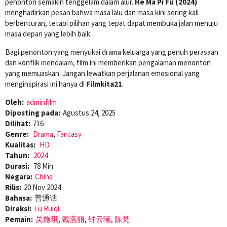
penonton semakin tenggelam dalam alur.
He Ma Pi Fu (2024)
menghadirkan pesan bahwa masa lalu dan masa kini sering kali
berbenturan, tetapi pilihan yang tepat dapat membuka jalan menuju
masa depan yang lebih baik.
Bagi penonton yang menyukai drama keluarga yang penuh perasaan
dan konflik mendalam, film ini memberikan pengalaman menonton
yang memuaskan. Jangan lewatkan perjalanan emosional yang
menginspirasi ini hanya di
Filmkita21
.
Oleh:
adminfilm
Diposting pada:
Agustus 24, 2025
Dilihat:
716
Genre:
Drama
,
Fantasy
Kualitas:
HD
Tahun:
2024
Durasi:
78 Min
Negara:
China
Rilis:
20 Nov 2024
Bahasa:
普通话
Direksi:
Lu Ruiqi
Pemain:
吴施琪
,
戴燕丽
,
钟云曦
,
陈梵