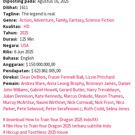
Diposting pada:
Agustus 16, 2025
Dilihat:
1611
Tagline:
The legend is real.
Genre:
Action
,
Adventure
,
Family
,
Fantasy
,
Science Fiction
Kualitas:
HD
Tahun:
2025
Durasi:
125 Min
Negara:
USA
Rilis:
6 Jun 2025
Bahasa:
English
Anggaran:
$ 150.000.000,00
Pendapatan:
$ 623.861.005,00
Direksi:
Dean DeBlois
,
Fraser Fennell-Ball
,
Lizzie Pritchard
Pemain:
Andrea Ware
,
Anna Leong Brophy
,
Bronwyn James
,
Daniel-
John Williams
,
Gabriel Howell
,
Gerard Butler
,
Harry Trevaldwyn
,
Julian Dennison
,
Kate Kennedy
,
Marcus Onilude
,
Mason Thames
,
Murray McArthur
,
Naomi Wirthner
,
Nick Cornwall
,
Nick Frost
,
Nico
Parker
,
Pete Selwood
,
Peter Serafinowicz
,
Ruth Codd
,
Selina Jones
download How to Train Your Dragon 2025 IndoXXI
film How to Train Your Dragon 2025 terbaru subtitle Indo
Hiccup and Toothless 2025 movie