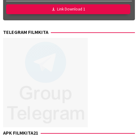
Jan
Zalar
,
Link Download 1
John
Sorapure
,
Phil
TELEGRAM FILMKITA
Lord
,
Sheila
Waldron
APK FILMKITA21