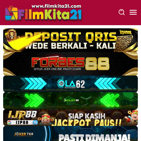
Loncat
ke
konten