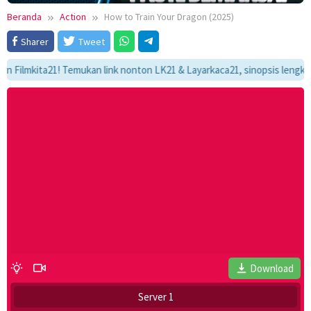
Beranda
Action
How to Train Your Dragon (2025)
Sharer
Tweet
mkita21! Temukan link nonton LK21 & Layarkaca21, sinopsis lengkap, dan 
Download
Server 1