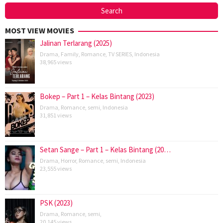
MOST VIEW MOVIES
Jalinan Terlarang (2025)
Drama
,
Family
,
Romance
,
TV SERIES
,
Indonesia
38,965 views
Bokep – Part 1 – Kelas Bintang (2023)
Drama
,
Romance
,
semi
,
Indonesia
31,851 views
Setan Sange – Part 1 – Kelas Bintang (20…
Drama
,
Horror
,
Romance
,
semi
,
Indonesia
23,555 views
PSK (2023)
Drama
,
Romance
,
semi
,
20,145 views