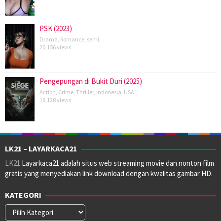
PSK (2023)
Drama
,
Romance
,
semi
,
20,156 views
Pengepungan di Bukit Duri (2025)
Action
,
Crime
,
Thriller
,
Indonesia
,
USA
19,128 views
LK21 – LAYARKACA21
LK21
Layarkaca21 adalah situs web streaming movie dan nonton film
gratis yang menyediakan link download dengan kwalitas gambar HD.
KATEGORI
Kategori