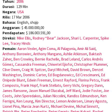
Tahun:
2006
Durasi:
129 Min
Negara:
USA
Rilis:
17 Mar 2006
Bahasa:
English, shqip
Anggaran:
$ 45.000.000,00
Pendapatan:
$ 186.003.591,00
Direksi:
Mike Ellis
,
Rodney “Bear” Jackson
,
Shari L. Carpenter
,
Spike
Lee
,
Tracey Hinds
Pemain:
Aaron Vexler
,
Agim Coma
,
Al Palagonia
,
Amir Ali Said
,
Anthony Borowiec
,
Anthony Mangano
,
Ashlie Atkinson
,
Baktash
Zaher
,
Ben Crowley
,
Bernie Rachelle
,
Brad Leland
,
Carlos Andrés
Gómez
,
Cassandra Freeman
,
Chiwetel Ejiofor
,
Christopher Plummer
,
Clive Owen
,
Craig M. Spitzer
,
Daryl Mitchell
,
David Brown
,
Denzel
Washington
,
Dominic Carter
,
Ed Bogdanowicz
,
Ed Crescimanni
,
Ed
Onipede Blunt
,
Edwin Freeman
,
Ernest Rayford
,
Florina Petcu
,
Frank
Composto
,
Frank Hopf
,
Frank Stellato
,
Gerry Vichi
,
Gregory Dann
,
James Ransone
,
Jason Manuel Olazabal
,
Jeff Ward
,
Jodie Foster
,
Joe
Coots
,
John Speredakos
,
Julian Niccolini
,
Kandiss Edmundson
,
Ken
Ferrigni
,
Ken Leung
,
Kim Director
,
Lemon Andersen
,
Limary Agosto
,
Lionel Pina
,
Marcia Jean Kurtz
,
Michael Devine
,
Michal Sinnott
,
Patrick Illig
,
Peter Frechette
,
Peter Gerety
,
Peter Kybart
,
Rachel