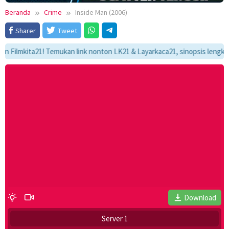
Beranda
Crime
Inside Man (2006)
Sharer
Tweet
mkita21! Temukan link nonton LK21 & Layarkaca21, sinopsis lengkap, dan 
Download
Server 1