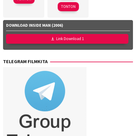
Sep
Thomas
2024
TONTON
2025
DOWNLOAD INSIDE MAN (2006)
Link Download 1
TELEGRAM FILMKITA