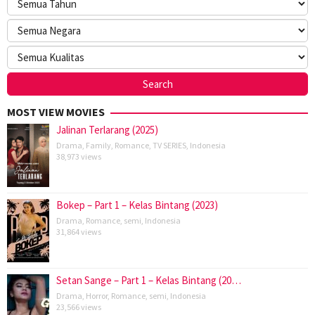
MOST VIEW MOVIES
Jalinan Terlarang (2025)
Drama
,
Family
,
Romance
,
TV SERIES
,
Indonesia
38,973 views
Bokep – Part 1 – Kelas Bintang (2023)
Drama
,
Romance
,
semi
,
Indonesia
31,864 views
Setan Sange – Part 1 – Kelas Bintang (20…
Drama
,
Horror
,
Romance
,
semi
,
Indonesia
23,566 views