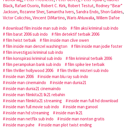
Black
,
Rafael Osorio
,
Robert C. Kirk
,
Robert Testut
,
Rodney “Bear”
Jackson
,
Rozanne Sher
,
Samantha Ivers
,
Sandra Endo
,
Shon Gables
,
Victor Colicchio
,
Vincent DiMartino
,
Waris Ahluwalia
,
Willem Dafoe
download film inside man sub indo
film aksi kriminal sub indo
film barat 2006 sub indo
film detektif terbaik 2006
film heist terbaik
film inside man clive owen
film inside man denzel washington
film inside man jodie foster
film investigasi kriminal sub indo
film konspirasi kriminal sub indo
film kriminal terbaik 2006
film perampokan bank sub indo
film spike lee terbaik
film thriller hollywood 2006
film thriller misteri sub indo
inside man 2006
inside man blu ray sub indo
inside man cinemaindo
inside man dunia21
inside man dunia21 cinemaindo
inside man filmkita21 lk21 rebahin
inside man filmkita21 streaming
inside man full hd download
inside man full movie sub indo
inside man ganool
inside man hd streaming
inside man lk21
inside man netflix sub indo
inside man nonton gratis
inside man pahe
inside man plot twist ending