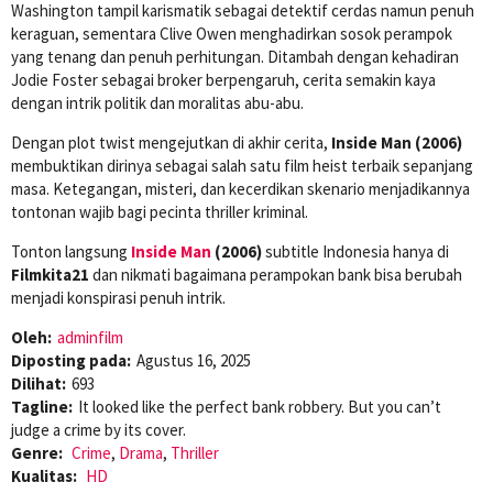
Washington tampil karismatik sebagai detektif cerdas namun penuh
keraguan, sementara Clive Owen menghadirkan sosok perampok
yang tenang dan penuh perhitungan. Ditambah dengan kehadiran
Jodie Foster sebagai broker berpengaruh, cerita semakin kaya
dengan intrik politik dan moralitas abu-abu.
Dengan plot twist mengejutkan di akhir cerita,
Inside Man (2006)
membuktikan dirinya sebagai salah satu film heist terbaik sepanjang
masa. Ketegangan, misteri, dan kecerdikan skenario menjadikannya
tontonan wajib bagi pecinta thriller kriminal.
Tonton langsung
Inside Man
(2006)
subtitle Indonesia hanya di
Filmkita21
dan nikmati bagaimana perampokan bank bisa berubah
menjadi konspirasi penuh intrik.
Oleh:
adminfilm
Diposting pada:
Agustus 16, 2025
Dilihat:
693
Tagline:
It looked like the perfect bank robbery. But you can’t
judge a crime by its cover.
Genre:
Crime
,
Drama
,
Thriller
Kualitas:
HD