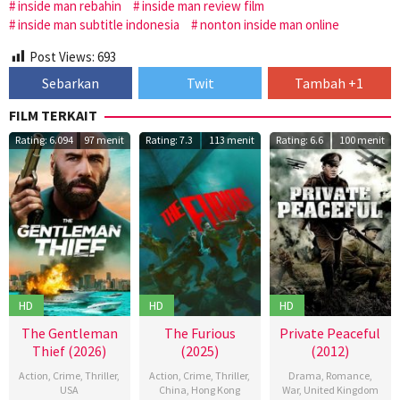
inside man rebahin
inside man review film
inside man subtitle indonesia
nonton inside man online
Post Views:
693
Sebarkan
Twit
Tambah +1
FILM TERKAIT
Rating: 6.094
97 menit
Rating: 7.3
113 menit
Rating: 6.6
100 menit
HD
HD
HD
The Gentleman
The Furious
Private Peaceful
Thief (2026)
(2025)
(2012)
Action
,
Crime
,
Thriller
,
Action
,
Crime
,
Thriller
,
Drama
,
Romance
,
USA
China
,
Hong Kong
War
,
United Kingdom