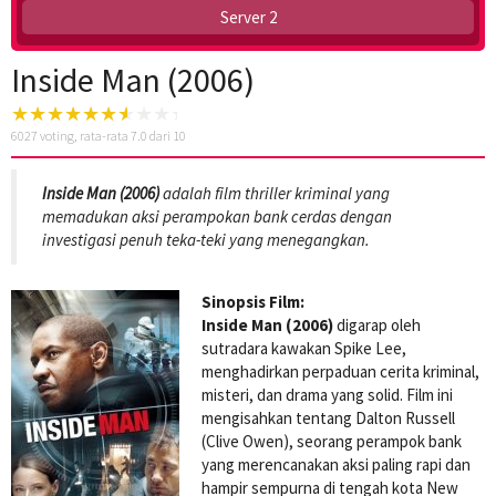
Server 2
Inside Man (2006)
6027
voting, rata-rata
7.0
dari 10
Inside Man (2006)
adalah film thriller kriminal yang
memadukan aksi perampokan bank cerdas dengan
investigasi penuh teka-teki yang menegangkan.
Sinopsis Film:
Inside Man (2006)
digarap oleh
sutradara kawakan Spike Lee,
menghadirkan perpaduan cerita kriminal,
misteri, dan drama yang solid. Film ini
mengisahkan tentang Dalton Russell
(Clive Owen), seorang perampok bank
yang merencanakan aksi paling rapi dan
hampir sempurna di tengah kota New