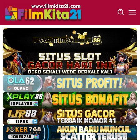
Loncat
ke
konten