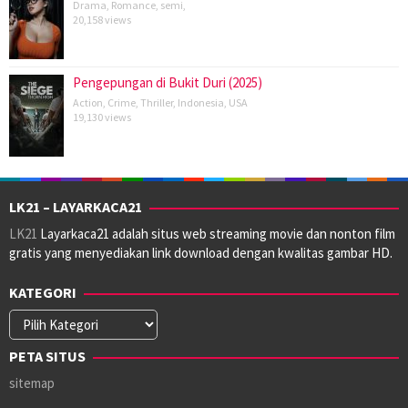
Drama
,
Romance
,
semi
,
20,158 views
Pengepungan di Bukit Duri (2025)
Action
,
Crime
,
Thriller
,
Indonesia
,
USA
19,130 views
LK21 – LAYARKACA21
LK21
Layarkaca21 adalah situs web streaming movie dan nonton film
gratis yang menyediakan link download dengan kwalitas gambar HD.
KATEGORI
Kategori
PETA SITUS
sitemap