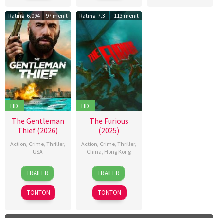
Rating: 6.094
97 menit
Rating: 7.3
113 menit
HD
HD
The Gentleman
The Furious
Thief (2026)
(2025)
Action
,
Crime
,
Thriller
,
Action
,
Crime
,
Thriller
,
USA
China
,
Hong Kong
31
Randall
10
Kenji
TRAILER
TRAILER
Jul
Emmett
Jun
Tanigaki
,
2026
2026
Kensuke
TONTON
TONTON
Sonomura