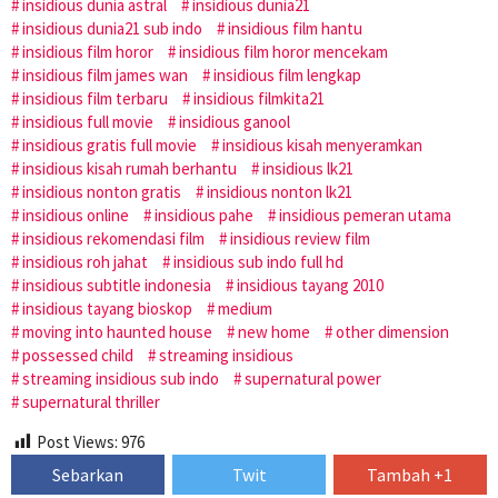
insidious dunia astral
insidious dunia21
insidious dunia21 sub indo
insidious film hantu
insidious film horor
insidious film horor mencekam
insidious film james wan
insidious film lengkap
insidious film terbaru
insidious filmkita21
insidious full movie
insidious ganool
insidious gratis full movie
insidious kisah menyeramkan
insidious kisah rumah berhantu
insidious lk21
insidious nonton gratis
insidious nonton lk21
insidious online
insidious pahe
insidious pemeran utama
insidious rekomendasi film
insidious review film
insidious roh jahat
insidious sub indo full hd
insidious subtitle indonesia
insidious tayang 2010
insidious tayang bioskop
medium
moving into haunted house
new home
other dimension
possessed child
streaming insidious
streaming insidious sub indo
supernatural power
supernatural thriller
Post Views:
976
Sebarkan
Twit
Tambah +1