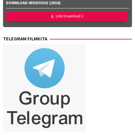
DOWNLOAD INSIDIOUS (2010)
Link Download 1
TELEGRAM FILMKITA