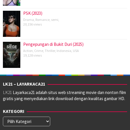
PSK (2023)
Drama
,
Romance
,
semi
,
20,156 views
Pengepungan di Bukit Duri (2025)
Action
,
Crime
,
Thriller
,
Indonesia
,
USA
19,128 views
LK21 – LAYARKACA21
LK21
Layarkaca21 adalah situs web streaming movie dan nonton film
gratis yang menyediakan link download dengan kwalitas gambar HD.
KATEGORI
Kategori