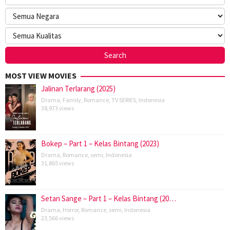
MOST VIEW MOVIES
Jalinan Terlarang (2025)
Drama
,
Family
,
Romance
,
TV SERIES
,
Indonesia
38,973 views
Bokep – Part 1 – Kelas Bintang (2023)
Drama
,
Romance
,
semi
,
Indonesia
31,865 views
Setan Sange – Part 1 – Kelas Bintang (20…
Drama
,
Horror
,
Romance
,
semi
,
Indonesia
23,566 views