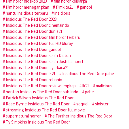
film horor bioskop 2023
film horor keluarga
film horor menegangkan
filmkita21
ganool
hantu Insidious terbaru
insidious
Insidious The Red Door 2023
Insidious The Red Door cinemaindo
Insidious The Red Door dunia21
Insidious The Red Door film horor terbaru
Insidious The Red Door full HD bluray
Insidious The Red Door ganool
Insidious The Red Door kisah Dalton
Insidious The Red Door kisah Josh Lambert
Insidious The Red Door layarkaca21
Insidious The Red Door lk21
Insidious The Red Door pahe
Insidious The Red Door rebahin
Insidious The Red Door review lengkap
lk21
malicious
nonton Insidious The Red Door sub Indo
pahe
Patrick Wilson Insidious The Red Door
Rose Byrne Insidious The Red Door
sequel
sinister
streaming Insidious The Red Door full movie
supernatural horror
The Further Insidious The Red Door
Ty Simpkins Insidious The Red Door