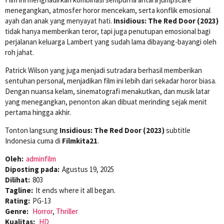
menegangkan, atmosfer horor mencekam, serta konflik emosional
ayah dan anak yang menyayat hati.
Insidious: The Red Door (2023)
tidak hanya memberikan teror, tapi juga penutupan emosional bagi
perjalanan keluarga Lambert yang sudah lama dibayang-bayangi oleh
roh jahat.
Patrick Wilson yang juga menjadi sutradara berhasil memberikan
sentuhan personal, menjadikan film ini lebih dari sekadar horor biasa.
Dengan nuansa kelam, sinematografi menakutkan, dan musik latar
yang menegangkan, penonton akan dibuat merinding sejak menit
pertama hingga akhir.
Tonton langsung
Insidious: The Red Door (2023)
subtitle
Indonesia cuma di
Filmkita21
.
Oleh:
adminfilm
Diposting pada:
Agustus 19, 2025
Dilihat:
803
Tagline:
It ends where it all began.
Rating:
PG-13
Genre:
Horror
,
Thriller
Kualitas:
HD