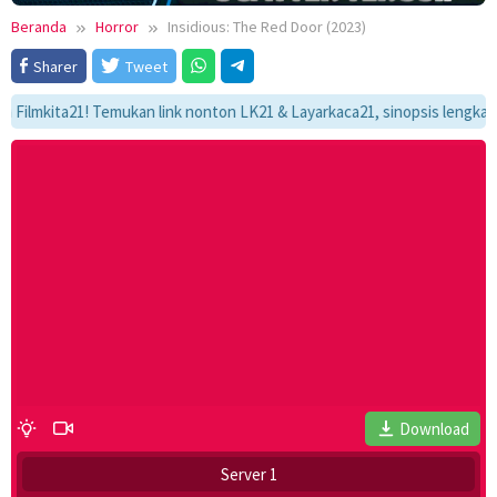
Beranda
Horror
Insidious: The Red Door (2023)
Sharer
Tweet
ita21! Temukan link nonton LK21 & Layarkaca21, sinopsis lengkap, dan a
Download
Server 1