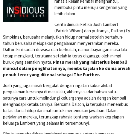
rahasia kelam kembali menghantui,
membuka pintu menuju kengerian yang
lebih dalam.
Cerita dimulai ketika Josh Lambert
(Patrick Wilson) dan putranya, Dalton (Ty
Simpkins), berusaha melanjutkan hidup normal setelah bertahun-
tahun berusaha melupakan pengalaman menyeramkan mereka.
Dalton kini sudah dewasa dan berkuliah, namun bayangan masa lalu
tetap mengikuti, terutama setelah ia terus diganggu oleh mimpi
buruk yang semakin nyata.
Pintu merah yang misterius kembali
muncul dalam penglihatannya, membuka jalan ke dunia arwah
penuh teror yang dikenal sebagai The Further.
Josh yang juga masih bergulat dengan ingatan kabur akibat
pengalaman kerasnya di masa lalu, akhirnya sadar bahwa satu-
satunya cara untuk melindungi keluarganya adalah dengan kembali
menghadapi ketakutannya. Bersama Dalton, ia terpaksa menembus
batas dunia hidup dan mati untuk menemukan jawaban. Dalam
perjalanan mereka, terungkap rahasia tentang warisan kegelapan
keluarga Lambert yang selama ini tersembunyi.
Film ini menghadirkan kombinasi sempurna antara jumpscare