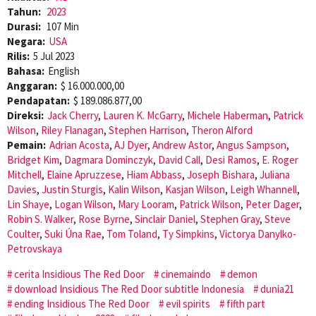
Tahun:
2023
Durasi:
107 Min
Negara:
USA
Rilis:
5 Jul 2023
Bahasa:
English
Anggaran:
$ 16.000.000,00
Pendapatan:
$ 189.086.877,00
Direksi:
Jack Cherry
,
Lauren K. McGarry
,
Michele Haberman
,
Patrick
Wilson
,
Riley Flanagan
,
Stephen Harrison
,
Theron Alford
Pemain:
Adrian Acosta
,
AJ Dyer
,
Andrew Astor
,
Angus Sampson
,
Bridget Kim
,
Dagmara Dominczyk
,
David Call
,
Desi Ramos
,
E. Roger
Mitchell
,
Elaine Apruzzese
,
Hiam Abbass
,
Joseph Bishara
,
Juliana
Davies
,
Justin Sturgis
,
Kalin Wilson
,
Kasjan Wilson
,
Leigh Whannell
,
Lin Shaye
,
Logan Wilson
,
Mary Looram
,
Patrick Wilson
,
Peter Dager
,
Robin S. Walker
,
Rose Byrne
,
Sinclair Daniel
,
Stephen Gray
,
Steve
Coulter
,
Suki Úna Rae
,
Tom Toland
,
Ty Simpkins
,
Victorya Danylko-
Petrovskaya
cerita Insidious The Red Door
cinemaindo
demon
download Insidious The Red Door subtitle Indonesia
dunia21
ending Insidious The Red Door
evil spirits
fifth part