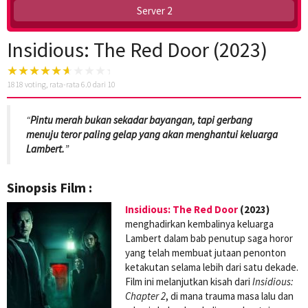
Server 2
Insidious: The Red Door (2023)
1818
voting, rata-rata
6.0
dari 10
“
Pintu merah bukan sekadar bayangan, tapi gerbang
menuju teror paling gelap yang akan menghantui keluarga
Lambert.
”
Sinopsis Film :
Insidious: The Red Door
(2023)
menghadirkan kembalinya keluarga
Lambert dalam bab penutup saga horor
yang telah membuat jutaan penonton
ketakutan selama lebih dari satu dekade.
Film ini melanjutkan kisah dari
Insidious:
Chapter 2
, di mana trauma masa lalu dan