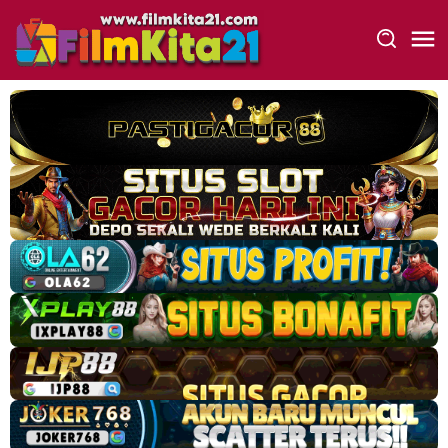
Loncat
ke
konten