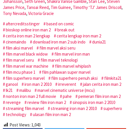
Johansson
,
Seth Green
,
Shakira Vanise Gamble
,
Stan Lee
,
Steven
James Price
,
Tanoai Reed
,
Tim Guinee
,
Timothy ‘TJ’ James Driscoll
,
Tony Nevada
,
Victoria Gracie
aftercreditsstinger
based on comic
bioskop online iron man 2
break out
cerita iron man 2 lengkap
cerita lengkap iron man 2
cinemaindo
download iron man 2 sub indo
dunia21
film aksi marvel
film marvel aksi seru
film marvel black widow
film marvel iron man
film marvel seru
film marvel teknologi
film marvel war machine
film marvel whiplash
film mcu phase 1
film pahlawan super marvel
film superhero marvel
film superhero penuh aksi
filmkita21
ganool
iron man 2 2010
irreverent
jalan cerita iron man 2
lk21
malibu
marvel cinematic universe (mcu)
nonton iron man 2 full movie
pahe
pemeran film iron man 2
revenge
review film iron man 2
sinopsis iron man 2 2010
streaming film marvel
streaming iron man 2 2010
superhero
technology
ulasan film iron man 2
Post Views:
1,043