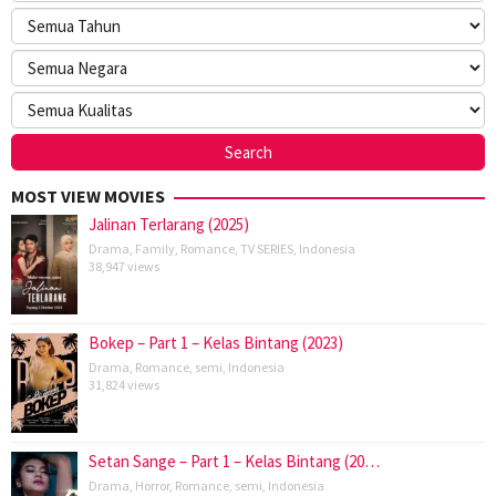
MOST VIEW MOVIES
Jalinan Terlarang (2025)
Drama
,
Family
,
Romance
,
TV SERIES
,
Indonesia
38,947 views
Bokep – Part 1 – Kelas Bintang (2023)
Drama
,
Romance
,
semi
,
Indonesia
31,824 views
Setan Sange – Part 1 – Kelas Bintang (20…
Drama
,
Horror
,
Romance
,
semi
,
Indonesia