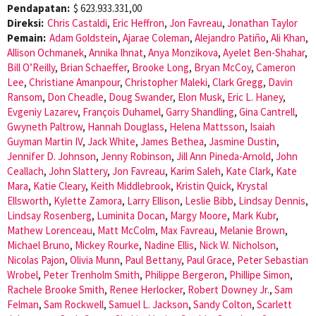
Pendapatan:
$ 623.933.331,00
Direksi:
Chris Castaldi
,
Eric Heffron
,
Jon Favreau
,
Jonathan Taylor
Pemain:
Adam Goldstein
,
Ajarae Coleman
,
Alejandro Patiño
,
Ali Khan
,
Allison Ochmanek
,
Annika Ihnat
,
Anya Monzikova
,
Ayelet Ben-Shahar
,
Bill O’Reilly
,
Brian Schaeffer
,
Brooke Long
,
Bryan McCoy
,
Cameron
Lee
,
Christiane Amanpour
,
Christopher Maleki
,
Clark Gregg
,
Davin
Ransom
,
Don Cheadle
,
Doug Swander
,
Elon Musk
,
Eric L. Haney
,
Evgeniy Lazarev
,
François Duhamel
,
Garry Shandling
,
Gina Cantrell
,
Gwyneth Paltrow
,
Hannah Douglass
,
Helena Mattsson
,
Isaiah
Guyman Martin IV
,
Jack White
,
James Bethea
,
Jasmine Dustin
,
Jennifer D. Johnson
,
Jenny Robinson
,
Jill Ann Pineda-Arnold
,
John
Ceallach
,
John Slattery
,
Jon Favreau
,
Karim Saleh
,
Kate Clark
,
Kate
Mara
,
Katie Cleary
,
Keith Middlebrook
,
Kristin Quick
,
Krystal
Ellsworth
,
Kylette Zamora
,
Larry Ellison
,
Leslie Bibb
,
Lindsay Dennis
,
Lindsay Rosenberg
,
Luminita Docan
,
Margy Moore
,
Mark Kubr
,
Mathew Lorenceau
,
Matt McColm
,
Max Favreau
,
Melanie Brown
,
Michael Bruno
,
Mickey Rourke
,
Nadine Ellis
,
Nick W. Nicholson
,
Nicolas Pajon
,
Olivia Munn
,
Paul Bettany
,
Paul Grace
,
Peter Sebastian
Wrobel
,
Peter Trenholm Smith
,
Philippe Bergeron
,
Phillipe Simon
,
Rachele Brooke Smith
,
Renee Herlocker
,
Robert Downey Jr.
,
Sam
Felman
,
Sam Rockwell
,
Samuel L. Jackson
,
Sandy Colton
,
Scarlett