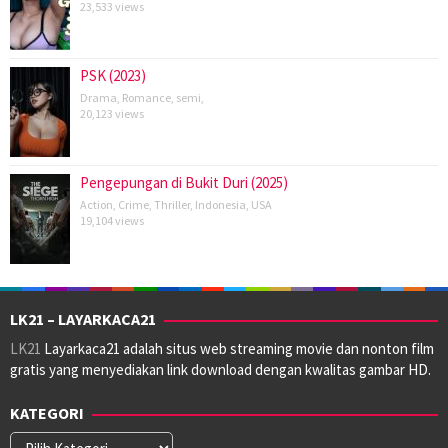
23,533 views
PSK (2023)
Drama
,
Romance
,
semi
,
20,123 views
Pengepungan di Bukit Duri (2025)
Action
,
Crime
,
Thriller
,
Indonesia
,
USA
19,104 views
LK21 – LAYARKACA21
LK21
Layarkaca21 adalah situs web streaming movie dan nonton film
gratis yang menyediakan link download dengan kwalitas gambar HD.
KATEGORI
Kategori