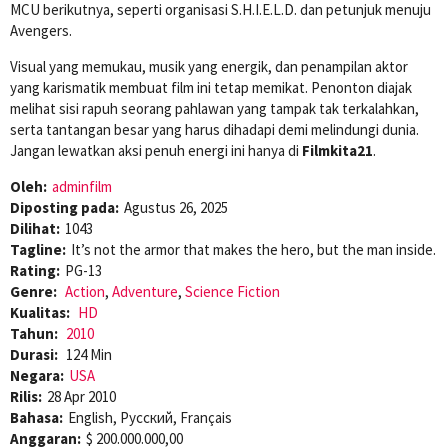
MCU berikutnya, seperti organisasi S.H.I.E.L.D. dan petunjuk menuju
Avengers.
Visual yang memukau, musik yang energik, dan penampilan aktor
yang karismatik membuat film ini tetap memikat. Penonton diajak
melihat sisi rapuh seorang pahlawan yang tampak tak terkalahkan,
serta tantangan besar yang harus dihadapi demi melindungi dunia.
Jangan lewatkan aksi penuh energi ini hanya di
Filmkita21
.
Oleh:
adminfilm
Diposting pada:
Agustus 26, 2025
Dilihat:
1043
Tagline:
It’s not the armor that makes the hero, but the man inside.
Rating:
PG-13
Genre:
Action
,
Adventure
,
Science Fiction
Kualitas:
HD
Tahun:
2010
Durasi:
124 Min
Negara:
USA
Rilis:
28 Apr 2010
Bahasa:
English, Pусский, Français
Anggaran:
$ 200.000.000,00