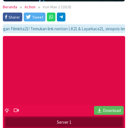
Beranda
Action
Iron Man 2 (2010)
Sharer
Tweet
ilmkita21! Temukan link nonton LK21 & Layarkaca21, sinopsis lengkap, d
Download
Server 1