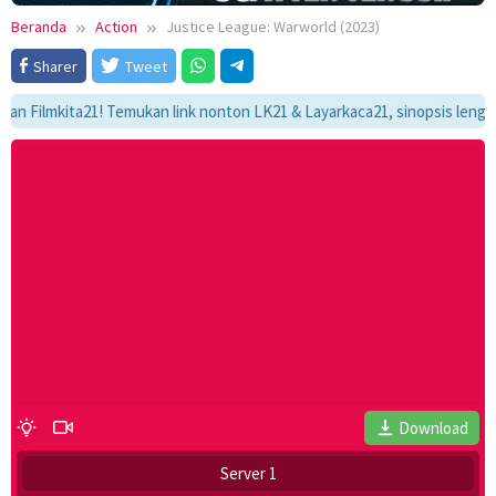
Beranda
Action
Justice League: Warworld (2023)
Sharer
Tweet
lmkita21! Temukan link nonton LK21 & Layarkaca21, sinopsis lengkap, dan
Download
Server 1