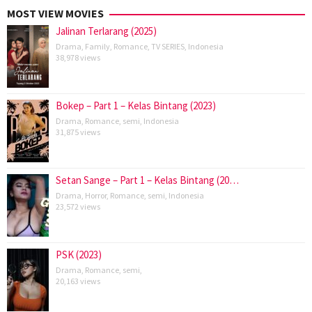
MOST VIEW MOVIES
Jalinan Terlarang (2025)
Drama
,
Family
,
Romance
,
TV SERIES
,
Indonesia
38,978 views
Bokep – Part 1 – Kelas Bintang (2023)
Drama
,
Romance
,
semi
,
Indonesia
31,875 views
Setan Sange – Part 1 – Kelas Bintang (20…
Drama
,
Horror
,
Romance
,
semi
,
Indonesia
23,572 views
PSK (2023)
Drama
,
Romance
,
semi
,
20,163 views