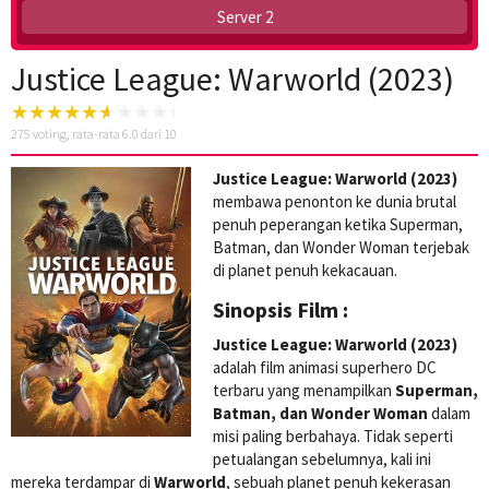
Server 2
Justice League: Warworld (2023)
275
voting, rata-rata
6.0
dari 10
Justice League: Warworld (2023)
membawa penonton ke dunia brutal
penuh peperangan ketika Superman,
Batman, dan Wonder Woman terjebak
di planet penuh kekacauan.
Sinopsis Film :
Justice League: Warworld (2023)
adalah film animasi superhero DC
terbaru yang menampilkan
Superman,
Batman, dan Wonder Woman
dalam
misi paling berbahaya. Tidak seperti
petualangan sebelumnya, kali ini
mereka terdampar di
Warworld
, sebuah planet penuh kekerasan