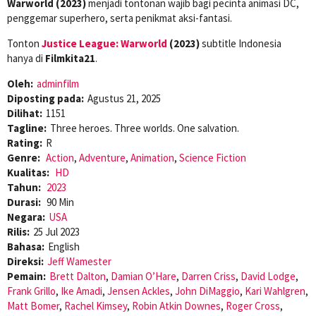
Warworld (2023)
menjadi tontonan wajib bagi pecinta animasi DC,
penggemar superhero, serta penikmat aksi-fantasi.
Tonton
Justice League: Warworld
(2023)
subtitle Indonesia
hanya di
Filmkita21
.
Oleh:
adminfilm
Diposting pada:
Agustus 21, 2025
Dilihat:
1151
Tagline:
Three heroes. Three worlds. One salvation.
Rating:
R
Genre:
Action
,
Adventure
,
Animation
,
Science Fiction
Kualitas:
HD
Tahun:
2023
Durasi:
90 Min
Negara:
USA
Rilis:
25 Jul 2023
Bahasa:
English
Direksi:
Jeff Wamester
Pemain:
Brett Dalton
,
Damian O’Hare
,
Darren Criss
,
David Lodge
,
Frank Grillo
,
Ike Amadi
,
Jensen Ackles
,
John DiMaggio
,
Kari Wahlgren
,
Matt Bomer
,
Rachel Kimsey
,
Robin Atkin Downes
,
Roger Cross
,