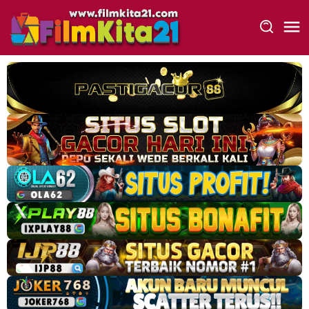
Loncat
ke
konten