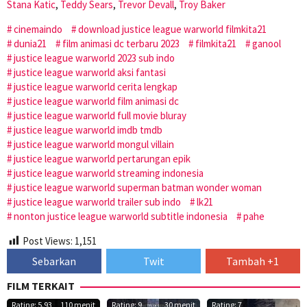
Stana Katic
,
Teddy Sears
,
Trevor Devall
,
Troy Baker
cinemaindo
download justice league warworld filmkita21
dunia21
film animasi dc terbaru 2023
filmkita21
ganool
justice league warworld 2023 sub indo
justice league warworld aksi fantasi
justice league warworld cerita lengkap
justice league warworld film animasi dc
justice league warworld full movie bluray
justice league warworld imdb tmdb
justice league warworld mongul villain
justice league warworld pertarungan epik
justice league warworld streaming indonesia
justice league warworld superman batman wonder woman
justice league warworld trailer sub indo
lk21
nonton justice league warworld subtitle indonesia
pahe
Post Views:
1,151
Sebarkan
Twit
Tambah +1
FILM TERKAIT
Rating: 5.93
110 menit
Rating: 9
30 menit
Rating: 7