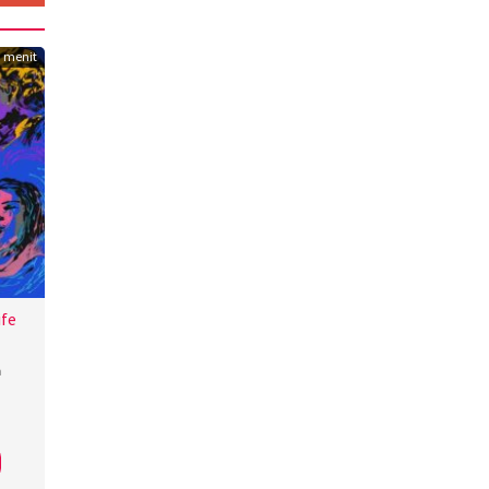
 menit
ife
a
bo
,
un