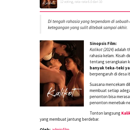
12
voting, rata-rata
6.0
dari 10
Di tengah rahasia yang terpendam di sebuah 
ketegangan yang sulit ditebak sampai akhir.
Sinopsis Film:
Kalikot (2024)
adalah t
rahasia kelam. Kisah 
tentang serangkaian 
banyak teka-teki y
berpengaruh di desa it
Suasana mencekam dib
membuat setiap adegan
penonton bisa merasak
penonton menebak-neb
Tonton langsung
Kali
yang membuat jantung berdebar.
Oleh:
adminfilm