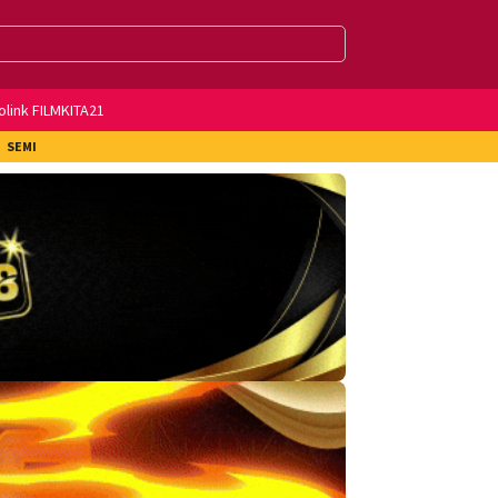
olink FILMKITA21
SEMI