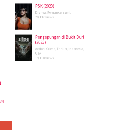
PSK (2023)
Drama
,
Romance
,
semi
,
20,132 views
Pengepungan di Bukit Duri
(2025)
Action
,
Crime
,
Thriller
,
Indonesia
,
USA
19,110 views
1
24