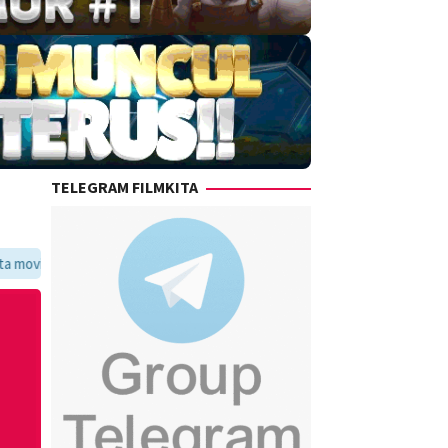
TELEGRAM FILMKITA
oritmu dalam satu tempat yang praktis dan update setiap hari.