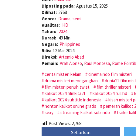
Diposting pada:
Agustus 15, 2025
Dilihat:
2768
Genre:
Drama
,
semi
Kualitas:
HD
Tahun:
2024
Durasi:
49 Min
Negara:
Philippines
Rilis:
12 Mar 2024
Direksi:
Artemio Abad
Pemain:
Arah Alonzo
,
Raul Montesa
,
Rome Fontil
cerita misteri kelam
cinemaindo film misteri
drama misteri menegangkan
dunia21 film mist
film misteri penuh twist
film thriller misteri
kalikot 2024 filmkita21
kalikot 2024 full hd
k
kalikot 2024 subtitle indonesia
kisah misteri p
nonton kalikot online gratis
pemeran kalikot 
sexy
streaming kalikot sub indo
trailer kal
Post Views:
2,768
Sebarkan