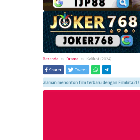
Beranda
Drama
Kalikot (2024)
Sharer
Tweet
kmati pengalaman menonton film terbaru dengan Filmkita21! Temukan link