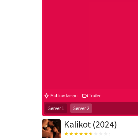
Matikan lampu
Trailer
Server 1
Server 2
Kalikot (2024)