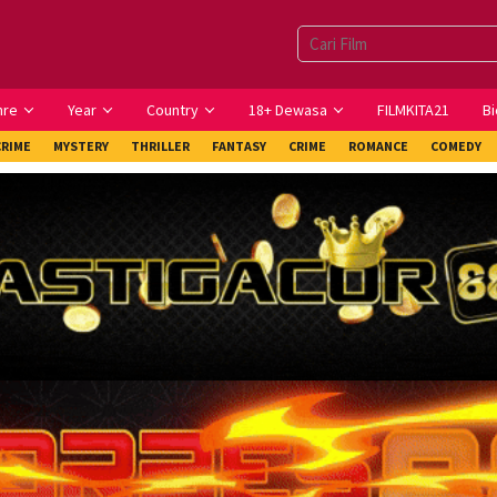
nre
Year
Country
18+ Dewasa
FILMKITA21
Bi
CRIME
MYSTERY
THRILLER
FANTASY
CRIME
ROMANCE
COMEDY