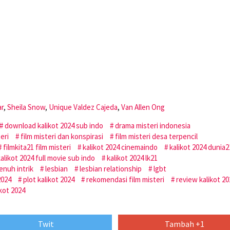
ar
,
Sheila Snow
,
Unique Valdez Cajeda
,
Van Allen Ong
download kalikot 2024 sub indo
drama misteri indonesia
eri
film misteri dan konspirasi
film misteri desa terpencil
filmkita21 film misteri
kalikot 2024 cinemaindo
kalikot 2024 dunia2
alikot 2024 full movie sub indo
kalikot 2024 lk21
enuh intrik
lesbian
lesbian relationship
lgbt
2024
plot kalikot 2024
rekomendasi film misteri
review kalikot 20
ikot 2024
Twit
Tambah +1