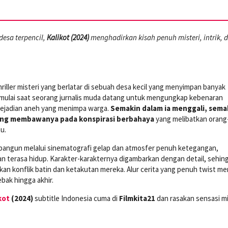
desa terpencil,
Kalikot (2024)
menghadirkan kisah penuh misteri, intrik, 
hriller misteri yang berlatar di sebuah desa kecil yang menyimpan banyak
dimulai saat seorang jurnalis muda datang untuk mengungkap kebenaran
kejadian aneh yang menimpa warga.
Semakin dalam ia menggali, sema
ang membawanya pada konspirasi berbahaya
yang melibatkan orang
u.
angun melalui sinematografi gelap dan atmosfer penuh ketegangan,
 terasa hidup. Karakter-karakternya digambarkan dengan detail, sehin
an konflik batin dan ketakutan mereka. Alur cerita yang penuh twist m
ak hingga akhir.
kot
(2024)
subtitle Indonesia cuma di
Filmkita21
dan rasakan sensasi mi