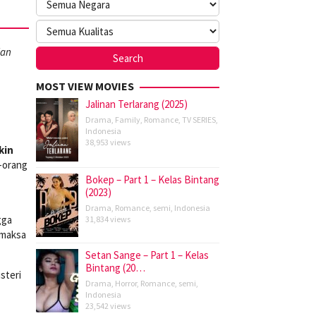
dan
MOST VIEW MOVIES
Jalinan Terlarang (2025)
Drama
,
Family
,
Romance
,
TV SERIES
,
Indonesia
38,953 views
kin
-orang
Bokep – Part 1 – Kelas Bintang
(2023)
Drama
,
Romance
,
semi
,
Indonesia
gga
31,834 views
emaksa
Setan Sange – Part 1 – Kelas
Bintang (20…
steri
Drama
,
Horror
,
Romance
,
semi
,
Indonesia
23,542 views