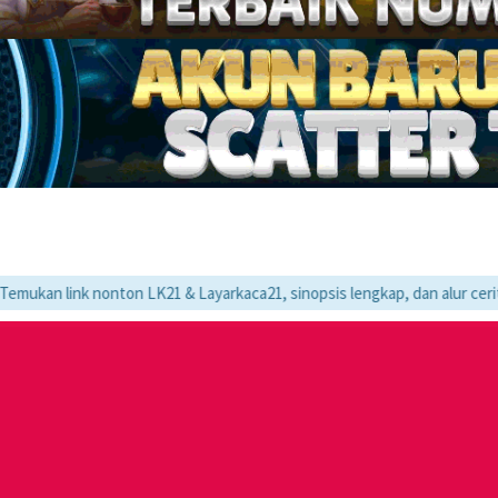
 nonton LK21 & Layarkaca21, sinopsis lengkap, dan alur cerita movie fav