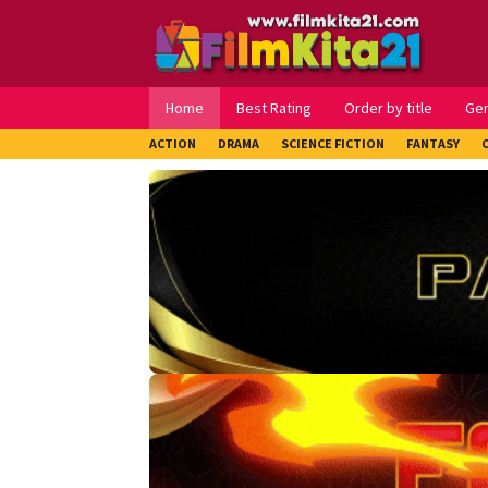
Loncat
ke
konten
Home
Best Rating
Order by title
Ge
ACTION
DRAMA
SCIENCE FICTION
FANTASY