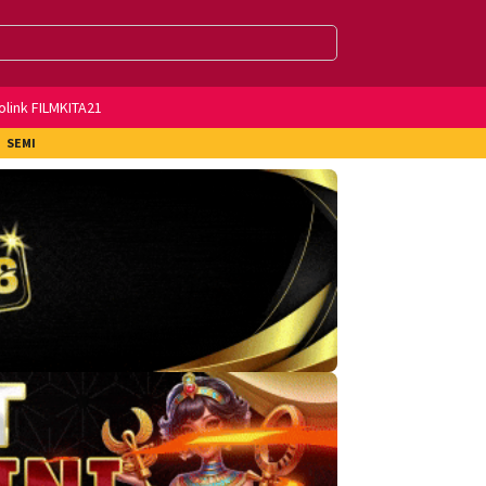
olink FILMKITA21
SEMI