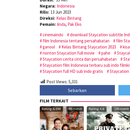
Negara:
Indonesia
Rilis:
13 Jun 2023
Direksi:
Kelas Bintang
Pemain:
linda
,
Pak Eko
cinemaindo
download Staycation subtitle In
film Indonesia tentang persahabatan
film St
ganool
Kelas Bintang Staycation 2023
kisa
nonton Staycation full movie
pahe
Staycat
Staycation cerita cinta dan persahabatan
Sta
Staycation film Indonesia terbaru sub indo filmk
Staycation full HD sub indo gratis
Staycation 
Post Views:
5,331
Sebarkan
FILM TERKAIT
Rating: 6.594
88 menit
Rating: 6.6
100 menit