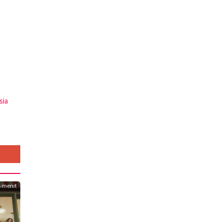
sia
 menit