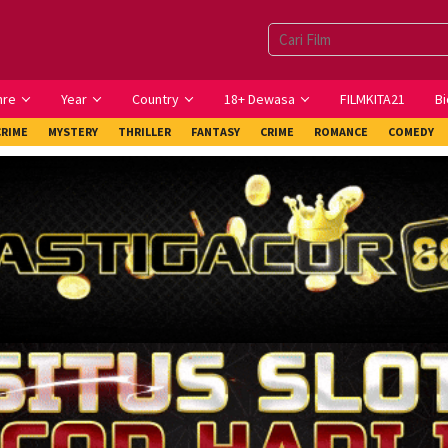
nre
Year
Country
18+ Dewasa
FILMKITA21
Bi
CRIME
MYSTERY
THRILLER
FANTASY
CRIME
ROMANCE
COMEDY