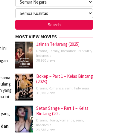
MOST VIEW MOVIES
Jalinan Terlarang (2025)
 ini
Drama
,
Family
,
Romance
,
TV SERIES
,
Indonesia
ngan
38,950 views
Bokep – Part 1 – Kelas Bintang
ersama
(2023)
gulang
Drama
,
Romance
,
semi
,
Indonesia
n yang
31,830 views
a ini
Setan Sange – Part 1 – Kelas
u yang
Bintang (20…
Drama
,
Horror
,
Romance
,
semi
,
Indonesia
 dan
23,538 views