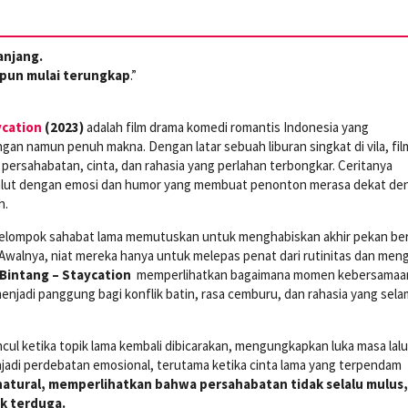
anjang.
 pun mulai terungkap
.”
ycation
(2023)
adalah film drama komedi romantis Indonesia yang
gan namun penuh makna. Dengan latar sebuah liburan singkat di vila, film
persahabatan, cinta, dan rahasia yang perlahan terbongkar. Ceritanya
balut dengan emosi dan humor yang membuat penonton merasa dekat de
h.
sekelompok sahabat lama memutuskan untuk menghabiskan akhir pekan b
 Awalnya, niat mereka hanya untuk melepas penat dari rutinitas dan men
 Bintang – Staycation
memperlihatkan bagaimana momen kebersamaa
enjadi panggung bagi konflik batin, rasa cemburu, dan rahasia yang selam
ul ketika topik lama kembali dibicarakan, mengungkapkan luka masa lal
adi perdebatan emosional, terutama ketika cinta lama yang terpendam
tural, memperlihatkan bahwa persahabatan tidak selalu mulus,
ak terduga.