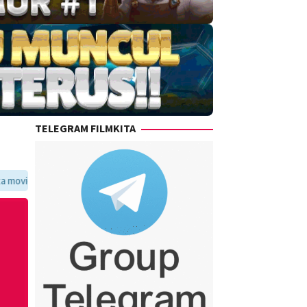
TELEGRAM FILMKITA
oritmu dalam satu tempat yang praktis dan update setiap hari.