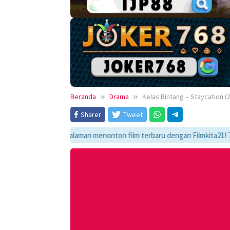
Beranda
Drama
Kelas Bintang – Staycation (
Sharer
Tweet
kmati pengalaman menonton film terbaru dengan Filmkita21! Temukan link 