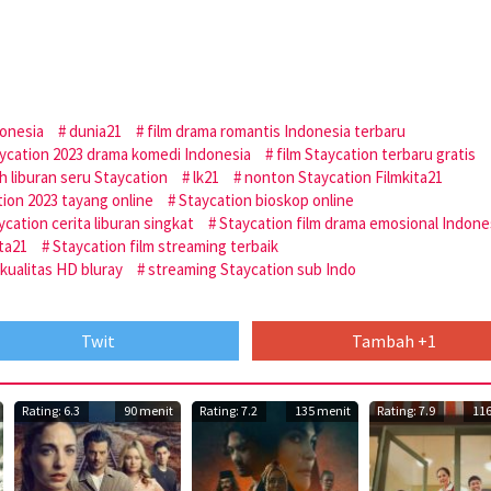
donesia
dunia21
film drama romantis Indonesia terbaru
aycation 2023 drama komedi Indonesia
film Staycation terbaru gratis
h liburan seru Staycation
lk21
nonton Staycation Filmkita21
ion 2023 tayang online
Staycation bioskop online
ycation cerita liburan singkat
Staycation film drama emosional Indone
ita21
Staycation film streaming terbaik
kualitas HD bluray
streaming Staycation sub Indo
Twit
Tambah +1
Rating: 6.3
90 menit
Rating: 7.2
135 menit
Rating: 7.9
116