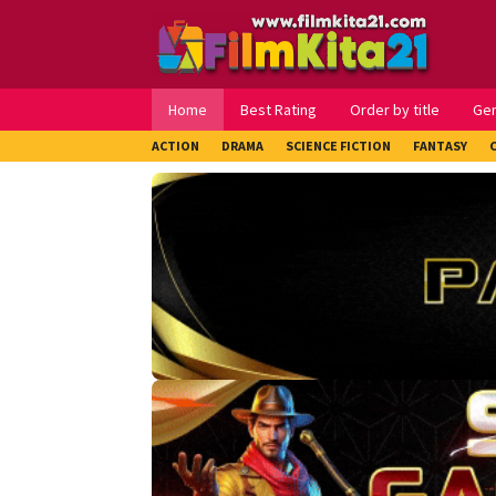
Loncat
ke
konten
Home
Best Rating
Order by title
Ge
ACTION
DRAMA
SCIENCE FICTION
FANTASY