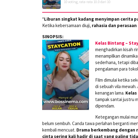
10
voting, rata-rata
10.0
dari 10
“
Liburan singkat kadang menyimpan cerita p
Ketika kebersamaan diuji,
rahasia dan perasaan
SINOPSIS:
Kelas Bintang – Sta
menghadirkan kisah rin
menampilkan dinamika 
sederhana, tetapi di
pengalaman para toko
Film dimulai ketika 
di sebuah vila mewah.
kenangan lama.
Kelas
tampak santai justru m
dipendam.
Ketegangan mulai munc
belum sembuh. Canda tawa perlahan berganti menj
kembali mencuat.
Drama berkembang dengan na
cinta sering kali hadir di saat yang paling tid