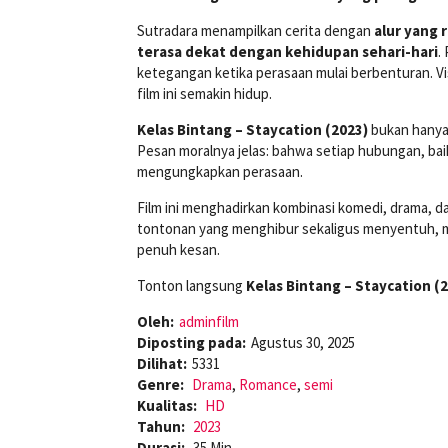
Sutradara menampilkan cerita dengan
alur yang 
terasa dekat dengan kehidupan sehari-hari
.
ketegangan ketika perasaan mulai berbenturan. Vi
film ini semakin hidup.
Kelas Bintang – Staycation (2023)
bukan hanya 
Pesan moralnya jelas: bahwa setiap hubungan, ba
mengungkapkan perasaan.
Film ini menghadirkan kombinasi komedi, drama, d
tontonan yang menghibur sekaligus menyentuh, 
penuh kesan.
Tonton langsung
Kelas Bintang – Staycation (2
Oleh:
adminfilm
Diposting pada:
Agustus 30, 2025
Dilihat:
5331
Genre:
Drama
,
Romance
,
semi
Kualitas:
HD
Tahun:
2023
Durasi:
35 Min