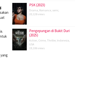
PSK (2023)
g
Drama
,
Romance
,
semi
,
asakan
20,128 views
uat
Pengepungan di Bukit Duri
a.
(2025)
untuk
Action
,
Crime
,
Thriller
,
Indonesia
,
USA
19,106 views
 yang