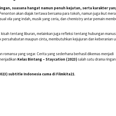
ringan, suasana hangat namun penuh kejutan, serta karakter yan
 Penonton akan diajak tertawa bersama para tokoh, namun juga ikut mer
sual vila yang indah, musik yang ceria, dan chemistry antar pemain memb
kisah tentang liburan, melainkan juga refleksi tentang hubungan manusi
ik persahabatan maupun cinta, membutuhkan kejujuran dan keberanian 
an romansa yang segar. Cerita yang sederhana berhasil dikemas menjadi
menjadikan
Kelas Bintang – Staycation (2023)
salah satu drama ringan
023) subtitle Indonesia cuma di Filmkita21
.