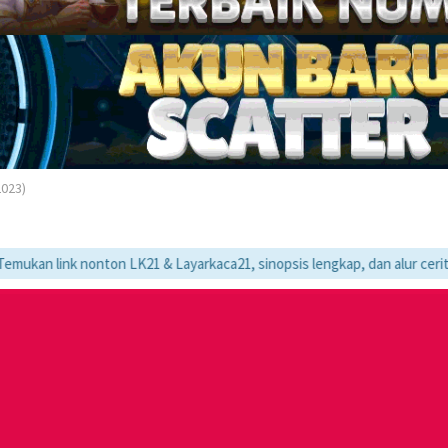
2023)
nonton LK21 & Layarkaca21, sinopsis lengkap, dan alur cerita movie fav