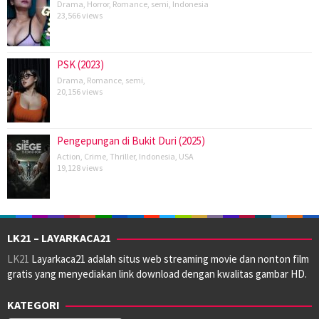
Drama
,
Horror
,
Romance
,
semi
,
Indonesia
23,566 views
PSK (2023)
Drama
,
Romance
,
semi
,
20,156 views
Pengepungan di Bukit Duri (2025)
Action
,
Crime
,
Thriller
,
Indonesia
,
USA
19,128 views
LK21 – LAYARKACA21
LK21
Layarkaca21 adalah situs web streaming movie dan nonton film
gratis yang menyediakan link download dengan kwalitas gambar HD.
KATEGORI