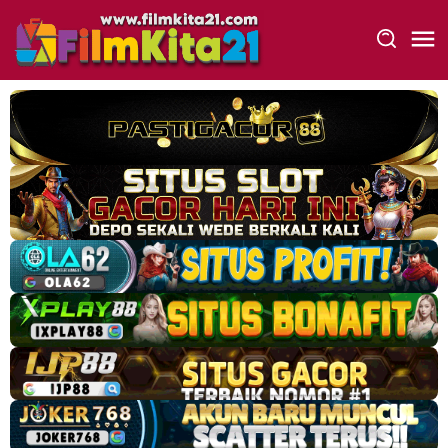
Loncat
ke
konten