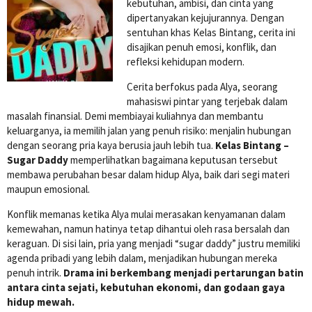
kebutuhan, ambisi, dan cinta yang
dipertanyakan kejujurannya. Dengan
sentuhan khas Kelas Bintang, cerita ini
disajikan penuh emosi, konflik, dan
refleksi kehidupan modern.
Cerita berfokus pada Alya, seorang
mahasiswi pintar yang terjebak dalam
masalah finansial. Demi membiayai kuliahnya dan membantu
keluarganya, ia memilih jalan yang penuh risiko: menjalin hubungan
dengan seorang pria kaya berusia jauh lebih tua.
Kelas Bintang –
Sugar Daddy
memperlihatkan bagaimana keputusan tersebut
membawa perubahan besar dalam hidup Alya, baik dari segi materi
maupun emosional.
Konflik memanas ketika Alya mulai merasakan kenyamanan dalam
kemewahan, namun hatinya tetap dihantui oleh rasa bersalah dan
keraguan. Di sisi lain, pria yang menjadi “sugar daddy” justru memiliki
agenda pribadi yang lebih dalam, menjadikan hubungan mereka
penuh intrik.
Drama ini berkembang menjadi pertarungan batin
antara cinta sejati, kebutuhan ekonomi, dan godaan gaya
hidup mewah.