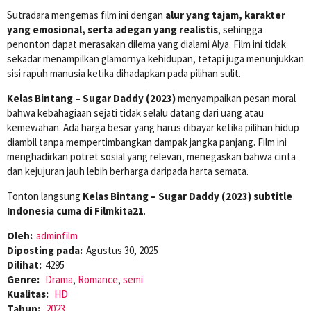
Sutradara mengemas film ini dengan
alur yang tajam, karakter
yang emosional, serta adegan yang realistis
, sehingga
penonton dapat merasakan dilema yang dialami Alya. Film ini tidak
sekadar menampilkan glamornya kehidupan, tetapi juga menunjukkan
sisi rapuh manusia ketika dihadapkan pada pilihan sulit.
Kelas Bintang – Sugar Daddy (2023)
menyampaikan pesan moral
bahwa kebahagiaan sejati tidak selalu datang dari uang atau
kemewahan. Ada harga besar yang harus dibayar ketika pilihan hidup
diambil tanpa mempertimbangkan dampak jangka panjang. Film ini
menghadirkan potret sosial yang relevan, menegaskan bahwa cinta
dan kejujuran jauh lebih berharga daripada harta semata.
Tonton langsung
Kelas Bintang – Sugar Daddy (2023) subtitle
Indonesia cuma di Filmkita21
.
Oleh:
adminfilm
Diposting pada:
Agustus 30, 2025
Dilihat:
4295
Genre:
Drama
,
Romance
,
semi
Kualitas:
HD
Tahun:
2023