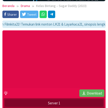
Beranda
Drama
Kelas Bintang – Sugar Daddy (2023)
Sharer
Tweet
mkita21! Temukan link nonton LK21 & Layarkaca21, sinopsis lengkap, dan 
Download
Server 1