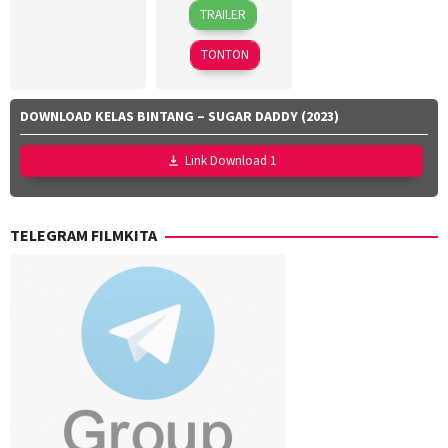
18
Azhar
2025
TRAILER
Mar
Kinoi
2026
Lubis
,
TONTON
Hollynov
Renafia
,
Mutia
DOWNLOAD KELAS BINTANG – SUGAR DADDY (2023)
Effendi
,
Nurul
Link Download 1
Ravika
TELEGRAM FILMKITA