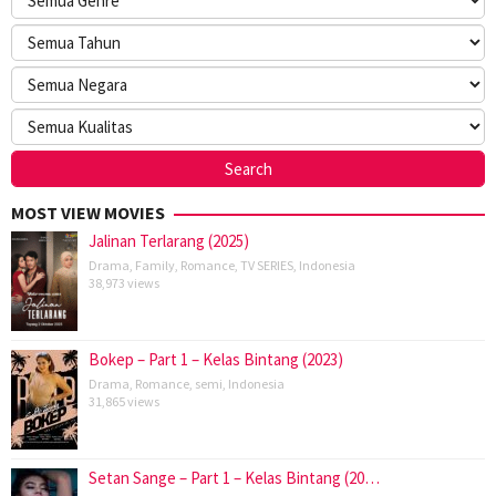
MOST VIEW MOVIES
Jalinan Terlarang (2025)
Drama
,
Family
,
Romance
,
TV SERIES
,
Indonesia
38,973 views
Bokep – Part 1 – Kelas Bintang (2023)
Drama
,
Romance
,
semi
,
Indonesia
31,865 views
Setan Sange – Part 1 – Kelas Bintang (20…