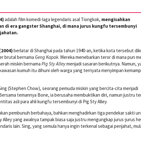
4)
adalah film komedi-laga legendaris asal Tiongkok,
mengisahkan
n di era gangster Shanghai, di mana jurus kungfu tersembunyi
jahatan.
(2004)
berlatar di Shanghai pada tahun 1940-an, ketika kota tersebut dik
er brutal bernama
Geng Kapak
. Mereka menebarkan teror di mana pun m
aerah miskin bernama
Pig Sty Alley
menjadi sasaran berikutnya. Namun, y
, kawasan kumuh itu dihuni oleh warga yang ternyata menyimpan kemam
Sing (Stephen Chow), seorang pemuda miskin yang bercita-cita menjadi
 Bersama temannya Bone, ia berusaha membuktikan diri, namun justru te
tas asli para ahli kungfu tersembunyi di Pig Sty Alley.
kan pembunuh berbahaya, bahkan menghadirkan tiga pendekar sakti un
Alley yang awalnya tampak biasa saja justru mengungkap jurus-jurus h
ndaris lain. Sing, yang semula hanya ingin terkenal sebagai penjahat, mul