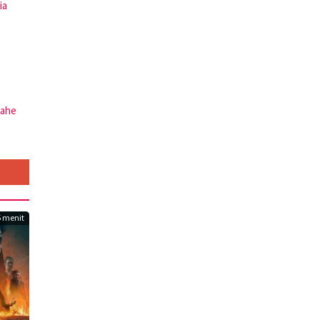
ia
ahe
 menit