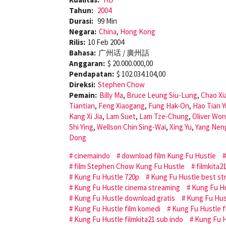
Tahun:
2004
Durasi:
99 Min
Negara:
China
,
Hong Kong
Rilis:
10 Feb 2004
Bahasa:
广州话 / 廣州話
Anggaran:
$ 20.000.000,00
Pendapatan:
$ 102.034.104,00
Direksi:
Stephen Chow
Pemain:
Billy Ma
,
Bruce Leung Siu-Lung
,
Chao Xia
Tiantian
,
Feng Xiaogang
,
Fung Hak-On
,
Hao Tian 
Kang Xi Jia
,
Lam Suet
,
Lam Tze-Chung
,
Oliver Won
Shi Ying
,
Wellson Chin Sing-Wai
,
Xing Yu
,
Yang Nen
Dong
cinemaindo
download film Kung Fu Hustle
film Stephen Chow Kung Fu Hustle
filmkita2
Kung Fu Hustle 720p
Kung Fu Hustle best st
Kung Fu Hustle cinema streaming
Kung Fu H
Kung Fu Hustle download gratis
Kung Fu Hus
Kung Fu Hustle film komedi
Kung Fu Hustle f
Kung Fu Hustle filmkita21 sub indo
Kung Fu H