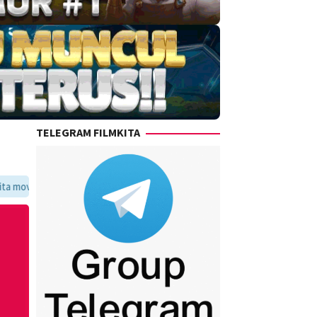
TELEGRAM FILMKITA
oritmu dalam satu tempat yang praktis dan update setiap hari.