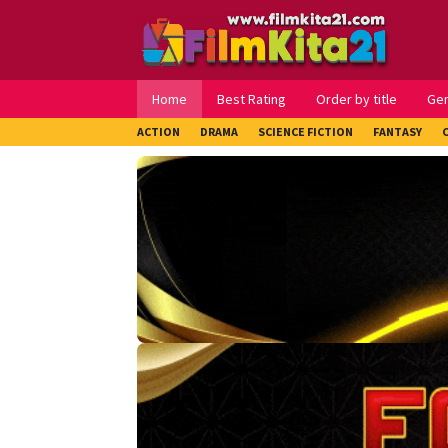
Loncat
ke
konten
Home
Best Rating
Order by title
Ge
ACTION
DRAMA
SCIENCE FICTION
FANTASY