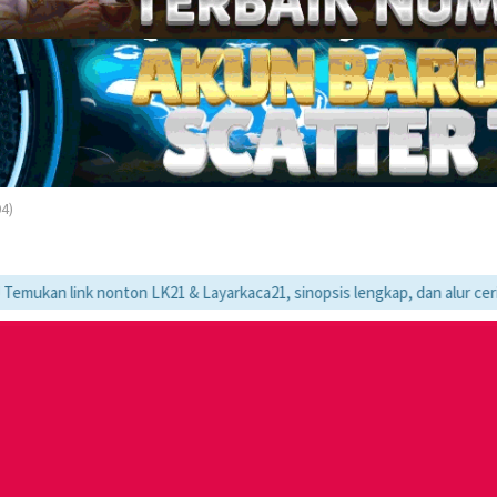
04)
nonton LK21 & Layarkaca21, sinopsis lengkap, dan alur cerita movie fav