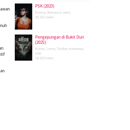
PSK (2023)
hlawan
Drama
,
Romance
,
semi
,
20,152 views
enuh
Pengepungan di Bukit Duri
(2025)
an
Action
,
Crime
,
Thriller
,
Indonesia
,
USA
tif
19,125 views
san