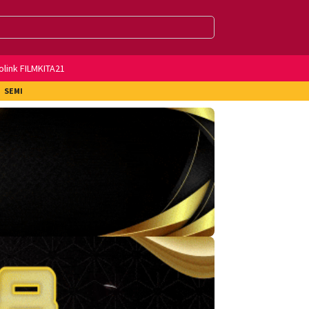
olink FILMKITA21
SEMI