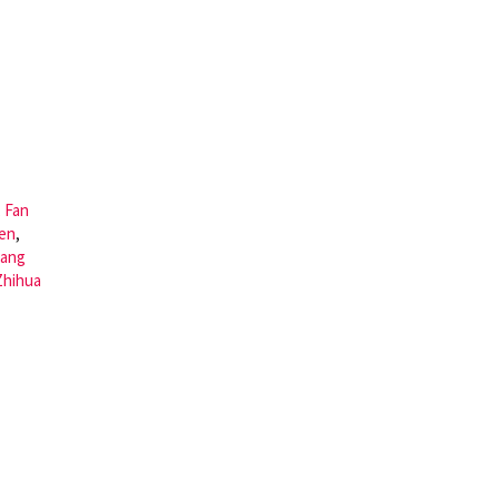
,
Fan
hen
,
ang
Zhihua