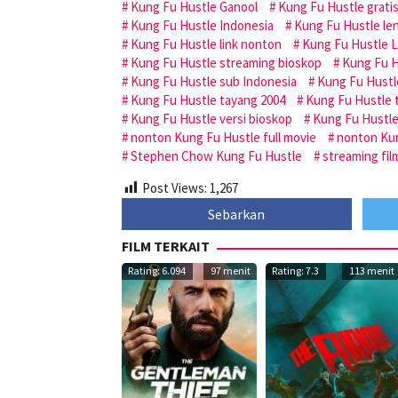
Kung Fu Hustle Ganool
Kung Fu Hustle grati
Kung Fu Hustle Indonesia
Kung Fu Hustle le
Kung Fu Hustle link nonton
Kung Fu Hustle 
Kung Fu Hustle streaming bioskop
Kung Fu H
Kung Fu Hustle sub Indonesia
Kung Fu Hustle
Kung Fu Hustle tayang 2004
Kung Fu Hustle 
Kung Fu Hustle versi bioskop
Kung Fu Hustle
nonton Kung Fu Hustle full movie
nonton Kun
Stephen Chow Kung Fu Hustle
streaming fil
Post Views:
1,267
Sebarkan
FILM TERKAIT
Rating: 6.094
97 menit
Rating: 7.3
113 menit