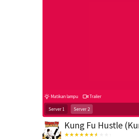
Matikan lampu
Trailer
Server 1
Server 2
Kung Fu Hustle (Ku