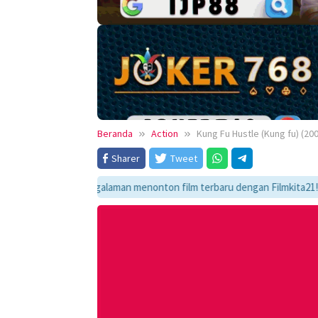
Beranda
Action
Kung Fu Hustle (Kung fu) (20
Sharer
Tweet
kmati pengalaman menonton film terbaru dengan Filmkita21! Temukan link 