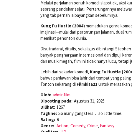
Melalui perjalanan penuh komedi slapstick, aksi k
seorang pendekar sejati. Pertarungannya melawan
yang tak pernah ia bayangkan sebelumnya.
Kung Fu Hustle (2004)
memadukan genre komedi a
imajinasi—mulai dari pertarungan jalanan, duel ru
memikat penonton dunia.
Disutradarai, ditulis, sekaligus dibintangi Stephe
banyak penghargaan internasional dan dipuji kare
dan musik megah, film ini tidak hanya lucu, tetapi 
Lebih dari sekadar komedi,
Kung Fu Hustle (200
bahwa pahlawan bisa lahir dari tempat yang paling
Tonton sekarang di
Filmkita21
untuk merasakan p
Oleh:
adminfilm
Diposting pada:
Agustus 31, 2025
Dilihat:
1267
Tagline:
So many gangsters… so little time.
Rating:
R
Genre:
Action
,
Comedy
,
Crime
,
Fantasy
Kualitas:
HD