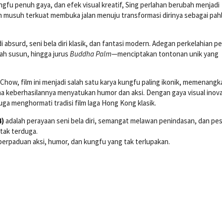
ungfu penuh gaya, dan efek visual kreatif, Sing perlahan berubah menjadi
 musuh terkuat membuka jalan menuju transformasi dirinya sebagai pa
bsurd, seni bela diri klasik, dan fantasi modern. Adegan perkelahian p
mah susun, hingga jurus
Buddha Palm
—menciptakan tontonan unik yang
n Chow, film ini menjadi salah satu karya kungfu paling ikonik, memenangk
na keberhasilannya menyatukan humor dan aksi. Dengan gaya visual inova
juga menghormati tradisi film laga Hong Kong klasik.
4)
adalah perayaan seni bela diri, semangat melawan penindasan, dan pe
 tak terduga.
erpaduan aksi, humor, dan kungfu yang tak terlupakan.