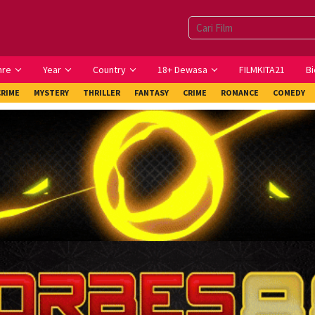
nre
Year
Country
18+ Dewasa
FILMKITA21
Bi
CRIME
MYSTERY
THRILLER
FANTASY
CRIME
ROMANCE
COMEDY