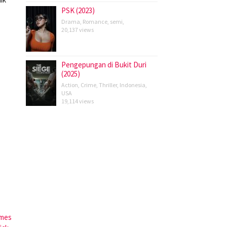
PSK (2023)
Drama
,
Romance
,
semi
,
20,137 views
Pengepungan di Bukit Duri
(2025)
Action
,
Crime
,
Thriller
,
Indonesia
,
USA
19,114 views
mes