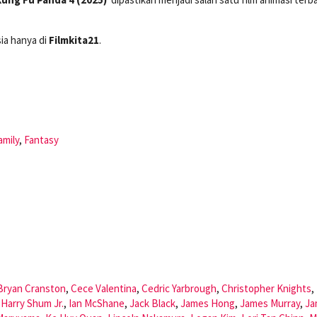
ia hanya di
Filmkita21
.
amily
,
Fantasy
Bryan Cranston
,
Cece Valentina
,
Cedric Yarbrough
,
Christopher Knights
,
,
Harry Shum Jr.
,
Ian McShane
,
Jack Black
,
James Hong
,
James Murray
,
Ja