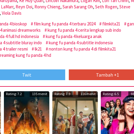
Maruyama
,
Ke Huy Quan
,
Lincoln Nakamura
,
Logan Kim
,
Lori Tan Chinn
,
M
l LaMarr
,
Reyn Doi
,
Ronny Chieng
,
Sarah Sarang Oh
,
Seth Rogen
,
Steve
,
Viola Davis
panda 4 bioskop
film kung fu panda 4 terbaru 2024
filmkita21
gan
 4 animasi dreamworks
kung fu panda 4 cerita lengkap sub indo
da 4 full hd indonesia
kung fu panda 4 keluarga anak
 4 subtitle bluray indo
kung fu panda 4 subtitle indonesia
 4 trailer resmi
lk21
nonton kung fu panda 4 di filmkita21
treaming kung fu panda 4 hd
Twit
Tambah +1
Rating: 7.2
135 menit
Rating: 7.9
116 menit
Rating: 6.5
9