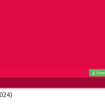
Down
024)