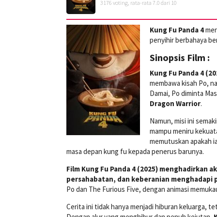
3176
voting, rata-rata
7.0
dari 10
Kung Fu Panda 4
mena
penyihir berbahaya b
Sinopsis Film :
Kung Fu Panda 4 (2
membawa kisah Po, na
Damai, Po diminta Ma
Dragon Warrior
.
Namun, misi ini semak
mampu meniru kekuata
memutuskan apakah i
masa depan kung fu kepada penerus barunya.
Film Kung Fu Panda 4 (2025) menghadirkan a
persahabatan, dan keberanian menghadapi 
Po dan The Furious Five, dengan animasi memuka
Cerita ini tidak hanya menjadi hiburan keluarga, 
Dengan alur yang menghibur dan penuh kejutan,