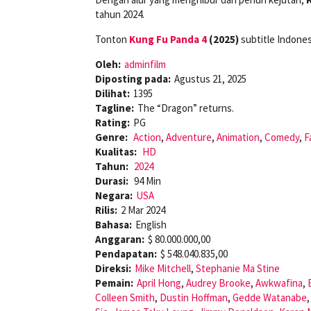
tahun 2024.
Tonton
Kung Fu Panda 4
(2025)
subtitle Indones
Oleh:
adminfilm
Diposting pada:
Agustus 21, 2025
Dilihat:
1395
Tagline:
The “Dragon” returns.
Rating:
PG
Genre:
Action
,
Adventure
,
Animation
,
Comedy
,
F
Kualitas:
HD
Tahun:
2024
Durasi:
94 Min
Negara:
USA
Rilis:
2 Mar 2024
Bahasa:
English
Anggaran:
$ 80.000.000,00
Pendapatan:
$ 548.040.835,00
Direksi:
Mike Mitchell
,
Stephanie Ma Stine
Pemain:
April Hong
,
Audrey Brooke
,
Awkwafina
,
Colleen Smith
,
Dustin Hoffman
,
Gedde Watanabe