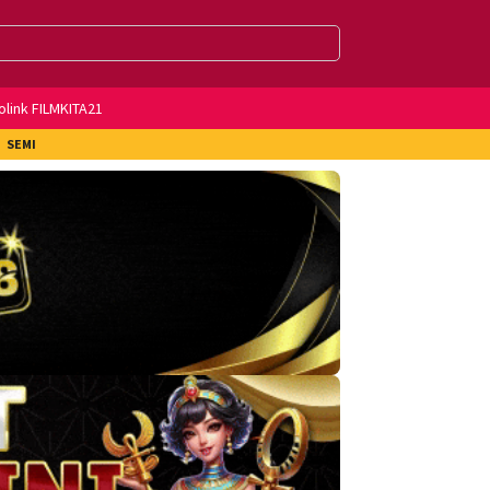
olink FILMKITA21
SEMI