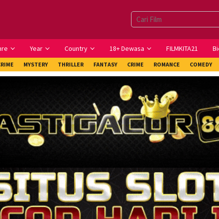
nre
Year
Country
18+ Dewasa
FILMKITA21
Bi
CRIME
MYSTERY
THRILLER
FANTASY
CRIME
ROMANCE
COMEDY