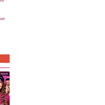
ick
ool
3 menit