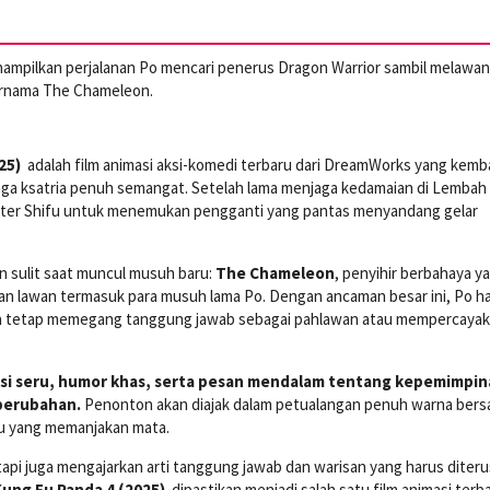
mpilkan perjalanan Po mencari penerus Dragon Warrior sambil melawan
ernama The Chameleon.
025)
adalah film animasi aksi-komedi terbaru dari DreamWorks yang kemba
ga ksatria penuh semangat. Setelah lama menjaga kedamaian di Lembah
ster Shifu untuk menemukan pengganti yang pantas menyandang gelar
in sulit saat muncul musuh baru:
The Chameleon
, penyihir berbahaya y
n lawan termasuk para musuh lama Po. Dengan ancaman besar ini, Po h
a tetap memegang tanggung jawab sebagai pahlawan atau mempercaya
ksi seru, humor khas, serta pesan mendalam tentang kepemimpin
perubahan.
Penonton akan diajak dalam petualangan penuh warna ber
u yang memanjakan mata.
tetapi juga mengajarkan arti tanggung jawab dan warisan yang harus diteru
Kung Fu Panda 4 (2025)
dipastikan menjadi salah satu film animasi terba