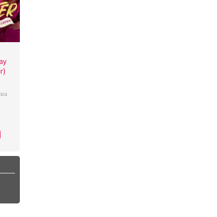
ay
r)
sia
iand
,
im
,
ie
eer