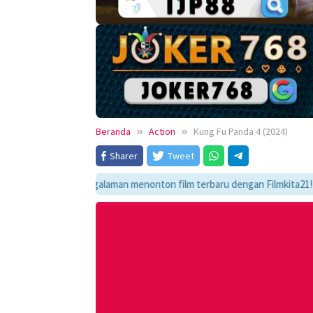
Beranda
Action
Kung Fu Panda 4 (2024)
Sharer
Tweet
kmati pengalaman menonton film terbaru dengan Filmkita21! Temukan link