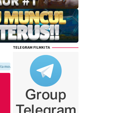
TELEGRAM FILMKITA
oritmu dalam satu tempat yang praktis dan update setiap hari.