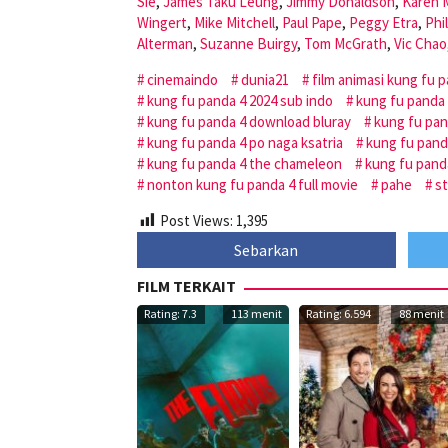
Sie
,
James Taku Leung
,
Jimmy Donaldson
,
Karen 
Wingert
,
Mike Mitchell
,
Paul Pape
,
Peggy Etra
,
Phi
Alterman
,
Suzanne Buirgy
,
Tom McGrath
,
Vic Chao
cinemaindo
dunia21
film animasi kung fu 
kung fu panda 4 2024 sub indo
kung fu panda
kung fu panda 4 download bluray
kung fu pan
kung fu panda 4 po naga ksatria
kung fu panda
kung fu panda 4 the chameleon
kung fu panda
nonton kung fu panda 4 full movie
pahe
s
Post Views:
1,395
Sebarkan
FILM TERKAIT
Rating: 7.3
113 menit
Rating: 6.594
88 menit