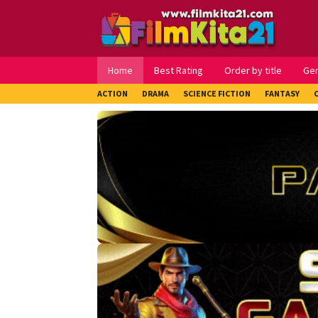
Loncat
ke
konten
Home
Best Rating
Order by title
Ge
ACTION
DRAMA
SCIENCE FICTION
FANTASY