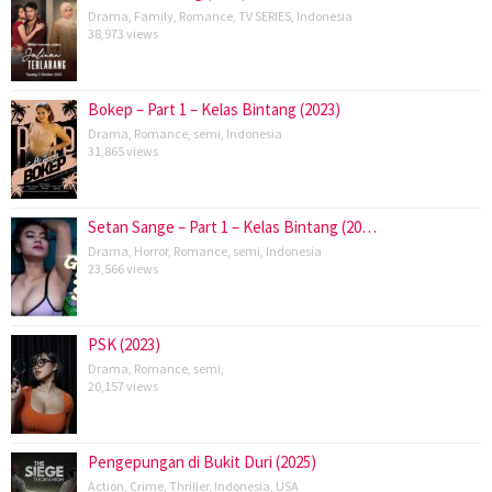
Drama
,
Family
,
Romance
,
TV SERIES
,
Indonesia
38,973 views
Bokep – Part 1 – Kelas Bintang (2023)
Drama
,
Romance
,
semi
,
Indonesia
31,865 views
Setan Sange – Part 1 – Kelas Bintang (20…
Drama
,
Horror
,
Romance
,
semi
,
Indonesia
23,566 views
PSK (2023)
Drama
,
Romance
,
semi
,
20,157 views
Pengepungan di Bukit Duri (2025)
Action
,
Crime
,
Thriller
,
Indonesia
,
USA