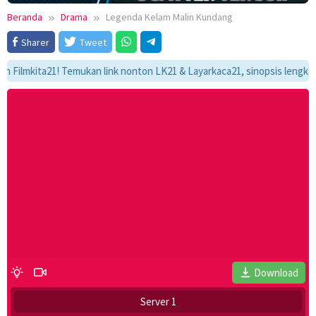
Beranda
Drama
Legenda Kelam Malin Kundang
Sharer
Tweet
kita21! Temukan link nonton LK21 & Layarkaca21, sinopsis lengkap, dan 
Download
Server 1