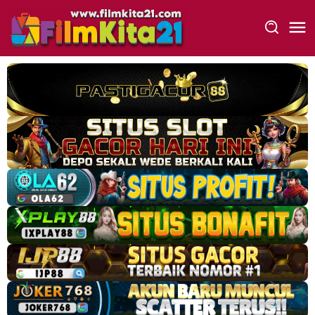
Loncat
ke
konten