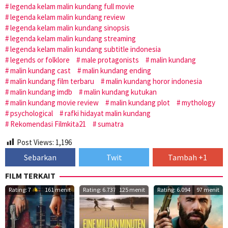
legenda kelam malin kundang full movie
legenda kelam malin kundang review
legenda kelam malin kundang sinopsis
legenda kelam malin kundang streaming
legenda kelam malin kundang subtitle indonesia
legends or folklore
male protagonists
malin kundang
malin kundang cast
malin kundang ending
malin kundang film terbaru
malin kundang horor indonesia
malin kundang imdb
malin kundang kutukan
malin kundang movie review
malin kundang plot
mythology
psychological
rafki hidayat malin kundang
Rekomendasi Filmkita21
sumatra
Post Views:
1,196
Sebarkan
Twit
Tambah +1
FILM TERKAIT
Rating: 7
161 menit
Rating: 6.737
125 menit
Rating: 6.094
97 menit