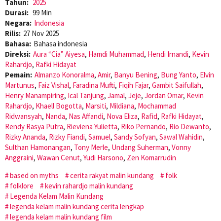
Tahun:
2025
Durasi:
99 Min
Negara:
Indonesia
Rilis:
27 Nov 2025
Bahasa:
Bahasa indonesia
Direksi:
Aura “Cia” Aiyesa
,
Hamdi Muhammad
,
Hendi Irnandi
,
Kevin
Rahardjo
,
Rafki Hidayat
Pemain:
Almanzo Konoralma
,
Amir
,
Banyu Bening
,
Bung Yanto
,
Elvin
Martunus
,
Faiz Vishal
,
Faradina Mufti
,
Fiqih Fajar
,
Gambit Saifullah
,
Henry Manampiring
,
Ical Tanjung
,
Jamal
,
Jeje
,
Jordan Omar
,
Kevin
Rahardjo
,
Khaell Bogotta
,
Marsiti
,
Mildiana
,
Mochammad
Ridwansyah
,
Nanda
,
Nas Affandi
,
Nova Eliza
,
Rafid
,
Rafki Hidayat
,
Rendy Rasya Putra
,
Rieviena Yulietta
,
Riko Pernando
,
Rio Dewanto
,
Rizky Ananda
,
Rizky Fiandi
,
Samuel
,
Sandy Sofyan
,
Sawal Wahidin
,
Sulthan Hamonangan
,
Tony Merle
,
Undang Suherman
,
Vonny
Anggraini
,
Wawan Cenut
,
Yudi Harsono
,
Zen Komarrudin
based on myths
cerita rakyat malin kundang
folk
folklore
kevin rahardjo malin kundang
Legenda Kelam Malin Kundang
legenda kelam malin kundang cerita lengkap
legenda kelam malin kundang film