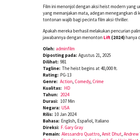
Film ini menonjol dengan aksi heist modern yang 
yang memanjakan mata, adegan menegangkan di k
tontonan wajib bagi pecinta film aksi-thriller.
Apakah mereka berhasil melakukan pencurian pali
jawabannya dengan menonton
Lift
(2024)
hanya 
Oleh:
adminfilm
Diposting pada:
Agustus 21, 2025
Dilihat:
981
Tagline:
The heist begins at 40,000 ft.
Rating:
PG-13
Genre:
Action
,
Comedy
,
Crime
Kualitas:
HD
Tahun:
2024
Durasi:
107 Min
Negara:
USA
Rilis:
10 Jan 2024
Bahasa:
English, Español, Italiano
Direksi:
F. Gary Gray
Pemain:
Alessandro Quattro
,
Amit Dhut
,
Andrew 