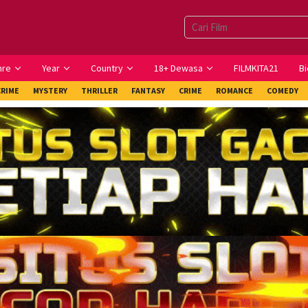
nre
Year
Country
18+ Dewasa
FILMKITA21
Bi
CRIME
MYSTERY
THRILLER
FANTASY
CRIME
ROMANCE
COMEDY