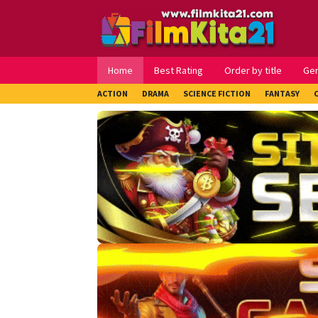
Loncat
ke
konten
Home
Best Rating
Order by title
Ge
ACTION
DRAMA
SCIENCE FICTION
FANTASY