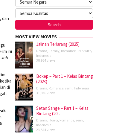
, dan
MOST VIEW MOVIES
Jalinan Terlarang (2025)
ugu
ilm ini
Drama
,
Family
,
Romance
,
TV SERIES
,
Indonesia
n Job
38,954 views
tim
Bokep – Part 1 – Kelas Bintang
ketika
(2023)
ian di
Drama
,
Romance
,
semi
,
Indonesia
ngah
31,836 views
Setan Sange – Part 1 – Kelas
yak
Bintang (20…
m
Drama
,
Horror
,
Romance
,
semi
,
a
Indonesia
23,544 views