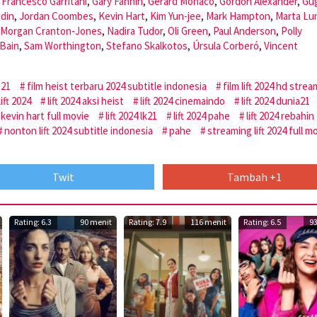
,
Francesco Garritani
,
Gary Fannin
,
Gerard Monaco
,
Gordon Alexander
,
Gu
udin
,
Jordan Coombes
,
Kevin Hart
,
Kim Yun-jee
,
Mark Hampton
,
Marta Lu
Morgan Cranton-Jones
,
Nadira Tudor
,
Oli Green
,
Paul Anderson
,
Polly
Bain
,
Sam Worthington
,
Stefano Skalkotos
,
Úrsula Corberó
,
Vincent
a21
film heist terbaru 2024 subtitle indonesia
film lift 2024 hd stre
lift 2024
lift 2024 aksi heist
lift 2024 cinemaindo
lift 2024 dunia21
4 kevin hart full movie
lift 2024 lk21
lift 2024 pahe
lift 2024 rebahin
nonton lift 2024 subtitle indonesia
pahe
streaming lift 2024 full m
Twit
Tambah +1
Rating: 6.3
90 menit
Rating: 7.9
116 menit
Rating: 6.5
9