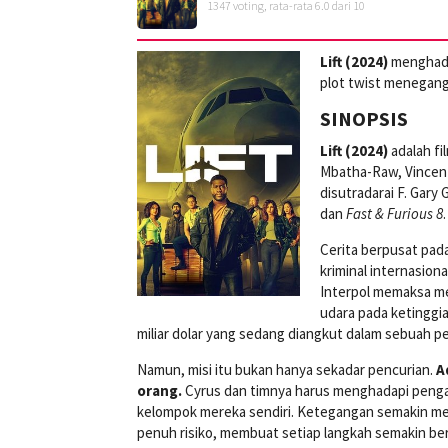
1347
voting, rata-rata
6.0
dari 10
Lift (2024)
menghadir
plot twist menegan
SINOPSIS
Lift (2024)
adalah fi
Mbatha-Raw, Vincent
disutradarai F. Gary
dan
Fast & Furious 8
.
Cerita berpusat pad
kriminal internasio
Interpol memaksa me
udara pada ketinggia
miliar dolar yang sedang diangkut dalam sebuah p
Namun, misi itu bukan hanya sekadar pencurian.
A
orang.
Cyrus dan timnya harus menghadapi pengaw
kelompok mereka sendiri. Ketegangan semakin men
penuh risiko, membuat setiap langkah semakin be