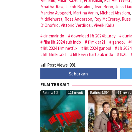
Bellemo
,
Eman Kazemi
,
Erol Ismail
,
Eva Hein West
Mbatha-Raw
,
Jacob Batalon
,
Jean Reno
,
Jess Lia
Martina Avogadri
,
Martina Vanin
,
Michael Absalom
,
Middlehurst
,
Ross Anderson
,
Roy McCrerey
,
Russ 
D’Onofrio
,
Vittorio Verdirosi
,
Viveik Kalra
cinemaindo
download lift 2024 bluray
duni
film lift 2024 sub indo
filmkita21
ganool
lift 2024 film netflix
lift 2024 ganool
lift 202
lift filmkita21
lift kevin hart sub indo
lk21
Post Views:
981
Sebarkan
FILM TERKAIT
Rating: 7.3
113 menit
Rating: 6.594
88 menit