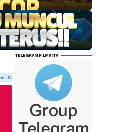
TELEGRAM FILMKITA
kaca21, sinopsis lengkap, dan alur cerita movie favoritmu dalam satu t