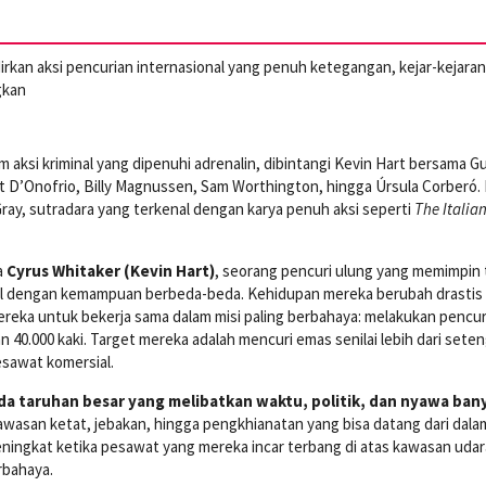
kan aksi pencurian internasional yang penuh ketegangan, kejar-kejaran
gkan
lm aksi kriminal yang dipenuhi adrenalin, dibintangi Kevin Hart bersama G
 D’Onofrio, Billy Magnussen, Sam Worthington, hingga Úrsula Corberó. F
 Gray, sutradara yang terkenal dengan karya penuh aksi seperti
The Italia
a
Cyrus Whitaker (Kevin Hart)
, seorang pencuri ulung yang memimpin 
nal dengan kemampuan berbeda-beda. Kehidupan mereka berubah drastis 
reka untuk bekerja sama dalam misi paling berbahaya: melakukan pencur
n 40.000 kaki. Target mereka adalah mencuri emas senilai lebih dari sete
esawat komersial.
da taruhan besar yang melibatkan waktu, politik, dan nyawa ban
asan ketat, jebakan, hingga pengkhianatan yang bisa datang dari dala
ingkat ketika pesawat yang mereka incar terbang di atas kawasan udar
rbahaya.