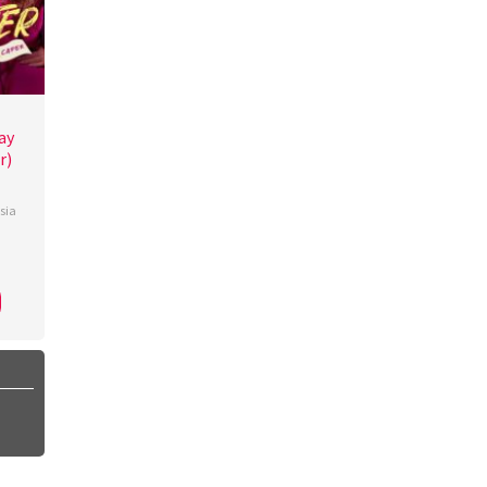
ay
r)
sia
iand
,
im
,
ie
eer