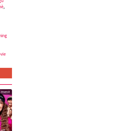
gu
nè
,
aming
ovie
3 menit