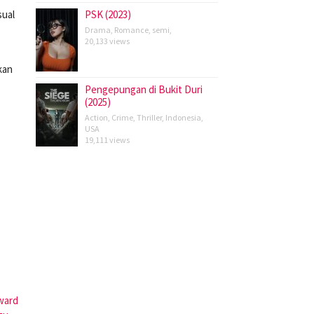
sual
PSK (2023)
Drama
,
Romance
,
semi
,
20,133 views
kan
Pengepungan di Bukit Duri
(2025)
Action
,
Crime
,
Thriller
,
Indonesia
,
USA
19,111 views
ward