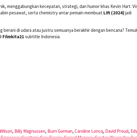
unik, menggabungkan kecepatan, strategi, dan humor khas Kevin Hart. Vi
abin pesawat, serta chemistry antar pemain membuat
Lift (2024)
jadi
ng berani di udara atau justru semuanya berakhir dengan bencana? Temu
di
Filmkita21
subtitle Indonesia.
Wilson
,
Billy Magnussen
,
Burn Gorman
,
Caroline Loncq
,
David Proud
,
Ed