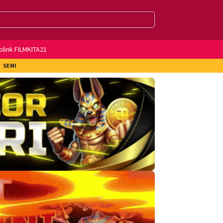
olink FILMKITA21
SEMI