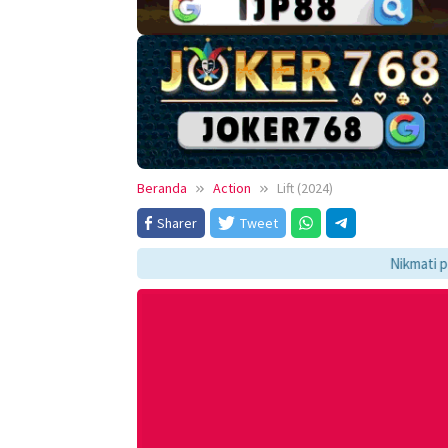
Beranda
Action
Lift (2024)
Sharer
Tweet
Nikmati pengalaman me