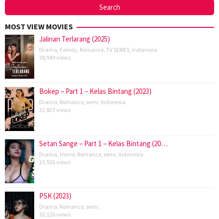
MOST VIEW MOVIES
Jalinan Terlarang (2025)
Drama
,
Family
,
Romance
,
TV SERIES
,
Indonesia
38,949 views
Bokep – Part 1 – Kelas Bintang (2023)
Drama
,
Romance
,
semi
,
Indonesia
31,827 views
Setan Sange – Part 1 – Kelas Bintang (20…
Drama
,
Horror
,
Romance
,
semi
,
Indonesia
23,536 views
PSK (2023)
Drama
,
Romance
,
semi
,
20,126 views