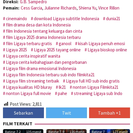
Direksi:
G.B. Sampedro
Pemain:
Cess Garcia
,
Julianne Richards
,
Shiena Yu
,
Vince Rillon
cinemaindo
download Ligaya subtitle Indonesia
dunia21
film drama desa dan kota Indonesia
film Indonesia tentang keluarga dan cinta
film Ligaya 2025 drama Indonesia terbaru
film Ligaya terbaru gratis
ganool
kisah Ligaya penuh emosi
Ligaya 2025
Ligaya 2025 tayang online
Ligaya bioskop online
Ligaya cerita inspiratif wanita
Ligaya cerita kebahagiaan dan pengorbanan
Ligaya film drama emosional Indonesia
Ligaya film Indonesia terbaru sub indo filmkita21
Ligaya film streaming terbaik
Ligaya full HD sub indo gratis
Ligaya kualitas HD bluray
lk21
nonton Ligaya Filmkita21
nonton Ligaya full movie
pahe
streaming Ligaya sub Indo
Post Views:
2,811
Sebarkan
Twit
Tambah +1
FILM TERKAIT
Rating: 7.2
135 menit
Rating: 7.9
116 menit
Rating: 7
123 menit