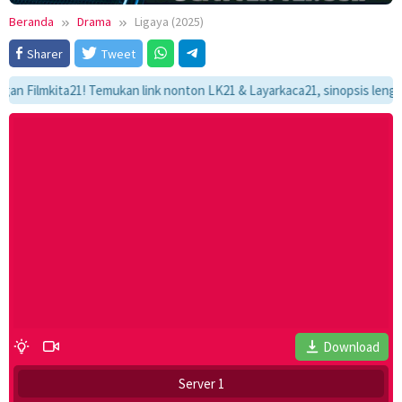
Beranda
Drama
Ligaya (2025)
Sharer
Tweet
ilmkita21! Temukan link nonton LK21 & Layarkaca21, sinopsis lengkap, da
Download
Server 1