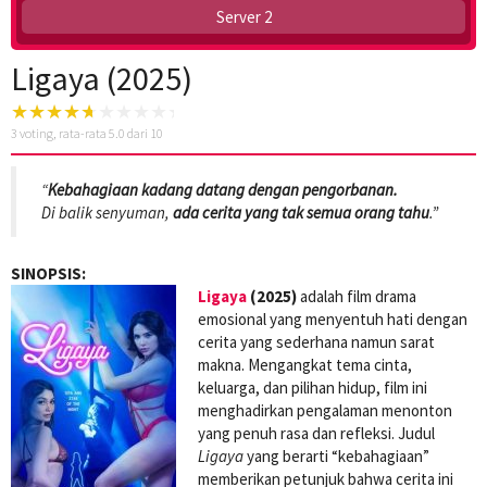
Server 2
Ligaya (2025)
3
voting, rata-rata
5.0
dari 10
“
Kebahagiaan kadang datang dengan pengorbanan.
Di balik senyuman,
ada cerita yang tak semua orang tahu
.”
SINOPSIS:
Ligaya
(2025)
adalah film drama
emosional yang menyentuh hati dengan
cerita yang sederhana namun sarat
makna. Mengangkat tema cinta,
keluarga, dan pilihan hidup, film ini
menghadirkan pengalaman menonton
yang penuh rasa dan refleksi. Judul
Ligaya
yang berarti “kebahagiaan”
memberikan petunjuk bahwa cerita ini