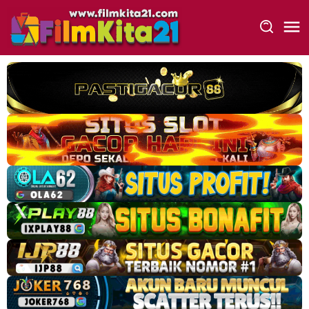
Loncat
ke
konten