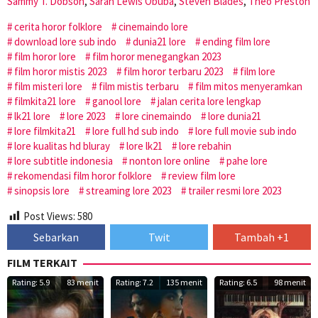
Sammy T. Dobson
,
Sarah Lewis Obuba
,
Steven Blades
,
Theo Preston
cerita horor folklore
cinemaindo lore
download lore sub indo
dunia21 lore
ending film lore
film horor lore
film horor menegangkan 2023
film horor mistis 2023
film horor terbaru 2023
film lore
film misteri lore
film mistis terbaru
film mitos menyeramkan
filmkita21 lore
ganool lore
jalan cerita lore lengkap
lk21 lore
lore 2023
lore cinemaindo
lore dunia21
lore filmkita21
lore full hd sub indo
lore full movie sub indo
lore kualitas hd bluray
lore lk21
lore rebahin
lore subtitle indonesia
nonton lore online
pahe lore
rekomendasi film horor folklore
review film lore
sinopsis lore
streaming lore 2023
trailer resmi lore 2023
Post Views:
580
Sebarkan
Twit
Tambah +1
FILM TERKAIT
Rating: 5.9
83 menit
Rating: 7.2
135 menit
Rating: 6.5
98 menit