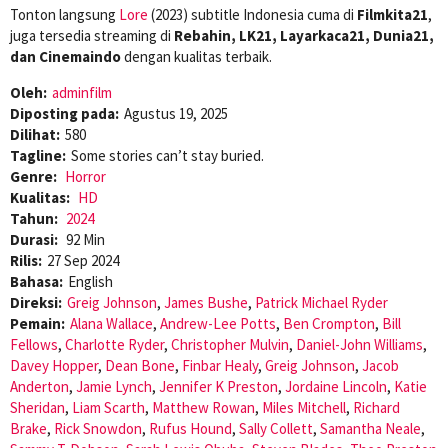
Tonton langsung
Lore
(2023) subtitle Indonesia cuma di
Filmkita21
,
juga tersedia streaming di
Rebahin, LK21, Layarkaca21, Dunia21,
dan Cinemaindo
dengan kualitas terbaik.
Oleh:
adminfilm
Diposting pada:
Agustus 19, 2025
Dilihat:
580
Tagline:
Some stories can’t stay buried.
Genre:
Horror
Kualitas:
HD
Tahun:
2024
Durasi:
92 Min
Rilis:
27 Sep 2024
Bahasa:
English
Direksi:
Greig Johnson
,
James Bushe
,
Patrick Michael Ryder
Pemain:
Alana Wallace
,
Andrew-Lee Potts
,
Ben Crompton
,
Bill
Fellows
,
Charlotte Ryder
,
Christopher Mulvin
,
Daniel-John Williams
,
Davey Hopper
,
Dean Bone
,
Finbar Healy
,
Greig Johnson
,
Jacob
Anderton
,
Jamie Lynch
,
Jennifer K Preston
,
Jordaine Lincoln
,
Katie
Sheridan
,
Liam Scarth
,
Matthew Rowan
,
Miles Mitchell
,
Richard
Brake
,
Rick Snowdon
,
Rufus Hound
,
Sally Collett
,
Samantha Neale
,