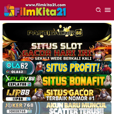
Loncat
ke
konten