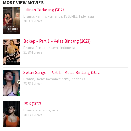
MOST VIEW MOVIES
Jalinan Terlarang (2025)
Drama
,
Family
,
Romance
,
TV SERIES
,
Indonesia
38,959 views
Bokep – Part 1 – Kelas Bintang (2023)
Drama
,
Romance
,
semi
,
Indonesia
31,844 views
Setan Sange – Part 1 – Kelas Bintang (20…
Drama
,
Horror
,
Romance
,
semi
,
Indonesia
23,549 views
PSK (2023)
Drama
,
Romance
,
semi
,
20,140 views