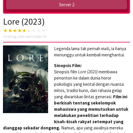
Server 2
Lore (2023)
14
voting, rata-rata
5.0
dari 10
Legenda lama tak pernah mati, ia hanya
menunggu untuk kembali menghantui.
Sinopsis Film:
Sinopsis film
Lore (2023)
membawa
penonton ke dalam dunia horor
psikologis yang kental dengan nuansa
mitos, tradisi kuno, dan rahasia gelap
yang diwariskan lintas generasi.
Film ini
berkisah tentang sekelompok
mahasiswa yang memutuskan untuk
melakukan penelitian terhadap
kisah-kisah rakyat setempat yang
dianggap sekadar dongeng.
Namun, apa yang awalnya mereka