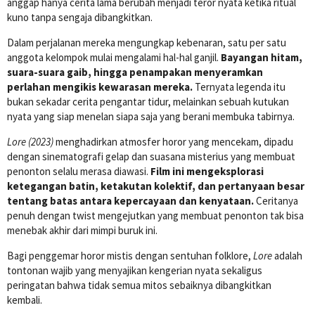
anggap hanya cerita lama berubah menjadi teror nyata ketika ritual
kuno tanpa sengaja dibangkitkan.
Dalam perjalanan mereka mengungkap kebenaran, satu per satu
anggota kelompok mulai mengalami hal-hal ganjil.
Bayangan hitam,
suara-suara gaib, hingga penampakan menyeramkan
perlahan mengikis kewarasan mereka.
Ternyata legenda itu
bukan sekadar cerita pengantar tidur, melainkan sebuah kutukan
nyata yang siap menelan siapa saja yang berani membuka tabirnya.
Lore (2023)
menghadirkan atmosfer horor yang mencekam, dipadu
dengan sinematografi gelap dan suasana misterius yang membuat
penonton selalu merasa diawasi.
Film ini mengeksplorasi
ketegangan batin, ketakutan kolektif, dan pertanyaan besar
tentang batas antara kepercayaan dan kenyataan.
Ceritanya
penuh dengan twist mengejutkan yang membuat penonton tak bisa
menebak akhir dari mimpi buruk ini.
Bagi penggemar horor mistis dengan sentuhan folklore,
Lore
adalah
tontonan wajib yang menyajikan kengerian nyata sekaligus
peringatan bahwa tidak semua mitos sebaiknya dibangkitkan
kembali.