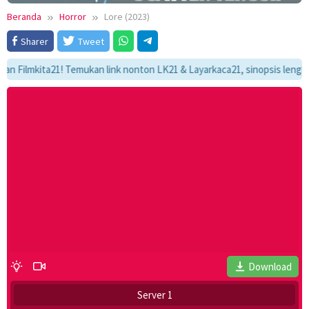
Beranda
Horror
Lore (2023)
Sharer
Tweet
lmkita21! Temukan link nonton LK21 & Layarkaca21, sinopsis lengkap, da
Download
Server 1